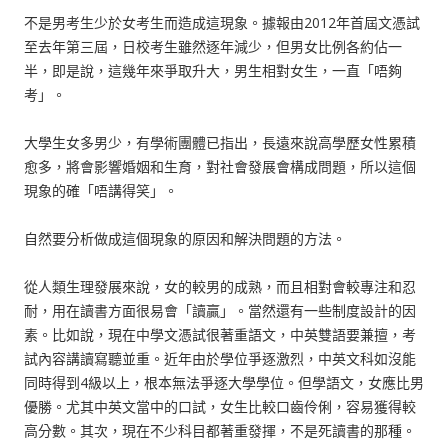
不是男考生少於女考生而造成這現象。據報由2012年首屆文憑試
至去年第三屆，日校考生雖然逐年減少，但男女比例各約佔一
半，即是說，這幾年來爭取升大，男生相對女生，一直「唔夠
考」。
大學生女多男少，有學術團體已指出，長遠來說高學歷女性累積
愈多，將會影響婚姻和生育，對社會發展會構成問題，所以這個
現象的確「唔講得笑」。
自然要分析做成這個現象的原因和解決問題的方法。
從人類生理發展來說，女的較男的成熟，而且相對會較專注和忍
耐，用在讀書方面很易會「讀贏」。當然還有一些制度設計的因
素。比如說，現在中學文憑試很著重語文，中英雙語要兼擅，考
試內容講讀寫聽並重。近年由於學位爭逐激烈，中英文科如沒能
同時得到4級以上，根本無法爭逐大學學位。但學語文，女應比男
優勝。尤其中英文當中的口試，女生比較口齒伶俐，容易獲得較
高分數。其次，現在不少科目都著重發揮，不是死讀書的那種。