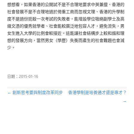
想想看，如果香港的公開試不是不合理地要求中英兼擅、香港的
社會發展不是不合理地過於倚重工商而忽視文理、香港的升學制
度不是過份扼殺一次考試的失敗者，能增設學位吸納副學士及高
級文憑的優秀就學者、社會能較廣泛地包容人才，避免流失，男
女生進入大學的比例會較接近。這能讓社會結構步上較和諧和理
想的發展方向，當然男女（學歷）失衡而產生的社會難題也會減
少。
日期：
2015-01-16
←
創新思考要與制度改革同步
香港學制是培養通才還是專才？
文章導航列
→