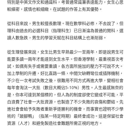
特別是中英文作文和通識科，考普通常識兼表達能力，女生心思
較縝密，感情也較細緻，在試題的作答上有其優勢。
從科目來說，男生較擅長數理。現在數學科必修，不去說了，但
理科由過去的必選科目（指理科生）已日漸淪為普通的閒科，選
讀人數急跌，男生的學習天賦在科目結構上也漸削弱。
從生理發展來說，女生比男生早熟最少一至兩年，即是說男生可
能要多讀一兩年才能達到女生水平。但香港學制，最重視首次考
試，如偶有失手或需要重讀，各方面所施加的壓力不可說不大。
加上學制的升遷，好比直路一條，中間欠缺轉彎位或插隊機制，
不少在一次考試失敗之後，很難用不同方式再進大學，變相社會
每年會淘汰一大批（數目大概佔5-10%）男性。人生最感無奈的
是，你本可達到某個標的，但人為的制度卻使它變成不可能，平
白浪費了社會一大批資源，也製造了不少失敗的哀傷和鬱結。先
進社會會給予失敗者重新爭逐勝利的機會，而事實也證明不少學
術的「跛腳鴨」（指某一特定時期）最終會成功。這是保留社會
資源（人才）和避免製造社會難題所需正視的地方。