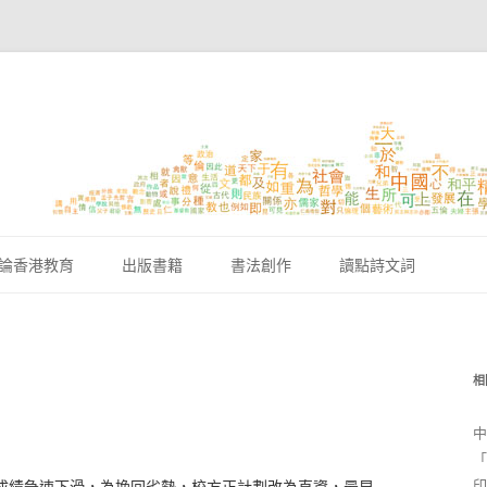
跳至內容區
論香港教育
出版書籍
書法創作
讀點詩文詞
相
中
「
印
成績急速下滑，為挽回劣勢，校方正計劃改為直資，最早