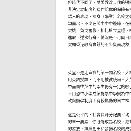
但時代不同了，隨著教改步伐的邁
非決定於制度的運作給你的保障有
驕人的表現，擠身（學業）名校之
穎而出。不少在英中中中邊緣、在
契機上負戈奮戰，相比於食皇糧、
進取，逆水行舟，情況是不可同日
突顯香港教育實踐的不少負面現象
英皇不是走直資的第一間名校，大
用英語授課，而不用被教統局三大
中而嚮往英中的學生仍有一定的吸
不用恐怕小學成績拖累中學變為中
政與辦學制度上有較鬆動的自主權
這是公平的，社會資源分配要平均
的單一要素。你既能成為名校，總
的發放，繼續創出和發揚名校的成