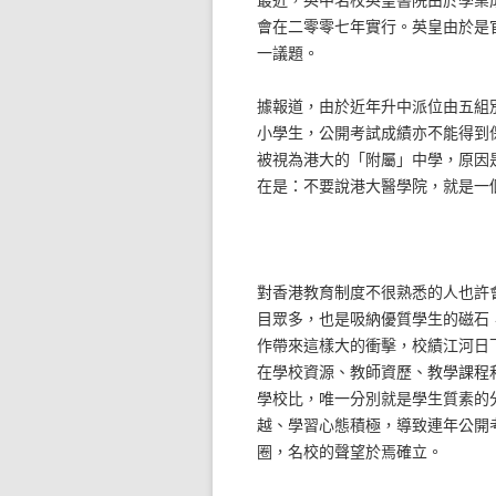
會在二零零七年實行。英皇由於是
一議題。
據報道，由於近年升中派位由五組
小學生，公開考試成績亦不能得到
被視為港大的「附屬」中學，原因
在是：不要說港大醫學院，就是一
對香港教育制度不很熟悉的人也許
目眾多，也是吸納優質學生的磁石，
作帶來這樣大的衝擊，校績江河日
在學校資源、教師資歷、教學課程
學校比，唯一分別就是學生質素的
越、學習心態積極，導致連年公開
圈，名校的聲望於焉確立。