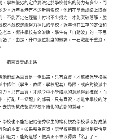
開，學校優劣的定位要決定於學校付出的努力有多少，而
多少。近年香港有不少新興名校，他們在學業成績上取得
列，不能否定在經營上付出不少努力，才能突破藩籬，脫
殺校不殺校邊緣努力掙扎的學校，近年也在生存的定位和
吃老本，嚮往學校有金漆牌、學生有「自動波」的，不思
而語了。由是，升中派位制度的微調，一石激起千重浪，
。
把直資變成出路
概他們認為直資是一條出路，只有直資，才能確保學校採
英中條件（學生、教師、學校配套）局限，或許對被派中
引力。只有直資，才能令中小學結龍的意願得到確保，而
中，打亂「一條龍」的部署。只有直資，才能令學校的財
，去抗衡教改製造學校平庸化的武斷的質疑。
，學校也不能把配給優秀學生的權利視為學校爭取好成績
有你的本事。如果轉為直資，讓學校整體能量得到更恰當
就和魅力，能夠這樣，便真正不會浪得虛「名」了。