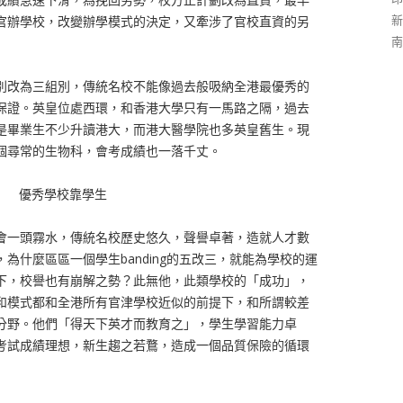
新
官辦學校，改變辦學模式的決定，又牽涉了官校直資的另
南
別改為三組別，傳統名校不能像過去般吸納全港最優秀的
保證。英皇位處西環，和香港大學只有一馬路之隔，過去
是畢業生不少升讀港大，而港大醫學院也多英皇舊生。現
個尋常的生物科，會考成績也一落千丈。
優秀學校靠學生
會一頭霧水，傳統名校歷史悠久，聲譽卓著，造就人才數
為什麼區區一個學生banding的五改三，就能為學校的運
下，校譽也有崩解之勢？此無他，此類學校的「成功」，
和模式都和全港所有官津學校近似的前提下，和所謂較差
分野。他們「得天下英才而教育之」，學生學習能力卓
考試成績理想，新生趨之若鶩，造成一個品質保險的循環