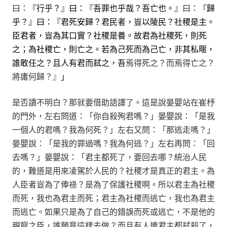
曰：
『行乎？』曰：『吾罪也乎哉？吾亡也。』
曰：
『歸
乎？』曰：『君死安歸？君民者，豈以陵民？社稷是主。
臣君者，豈為其口實？社稷是養。故君為社稷死，則死
之；為社稷亡，則亡之。若為己死而為己亡，非其私暱，
誰敢任之？且人有君而弒之，吾
焉得死之？而焉得亡之？
將庸何歸？』
」
是否讀不明白？那就要借助語譯了。這是說晏嬰站在崔杼
的門外，左右問道：「你自殺殉君嗎？」晏嬰說：「是我
一個人的君嗎？我為何死？」左右又問：「那逃走嗎？」
晏嬰說：「是我的罪過嗎？我為何逃？」左右再問：「回
去嗎？」晏嬰說：「君主都死了，要回去哪？統治人民
的，難道是用來凌駕於人民的？社稷才是真正的君主。為
人臣者豈為了俸祿？是為了保護社稷啊。所以君主為社稷
而死，我也為君主而死；君主為社稷而逃亡，我也為君主
而逃亡。如果只是為了自己的錯誤而死或逃亡，不是他的
親寵之臣，誰願意這樣去做？而且有人連君主都弒殺了，