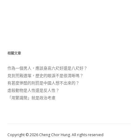
相關文章
作為一個男人，應該身高六尺好還是八尺好？
見到荒殿遺塚，歷史的眼淚不是很清晰嗎？
有甚麼慘酷的刑罰是中國人想不出來的？
虐殺動物是人性還是反人性？
「用繁識簡」就是政治考慮
Copyright © 2026 Cheng Chor Hung. All rights reserved