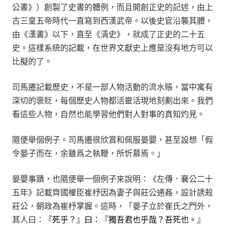
公書》）創製了史書的體例，而且開創正史的記述，由上
古三皇五帝時代一直寫到西漢武帝。以後史官沿襲其體，
由《漢書》以下，直至《清史》，就成了正史的二十五
史。這樣系統的記載，在世界文獻史上應是沒有地方可以
比擬的了。
司馬遷記載歷史，不是一部人物活動的流水賬，當中寓有
深切的褒貶，每個歷史人物都活靈活現地刻劃出來。我們
看這些人物，自然也能學習他們對人對事的真知灼見。
隨便舉個例子。司馬遷很欣賞和佩服晏嬰，甚至設想「假
令晏子而在，余雖爲之執鞭，所忻慕焉。」
晏嬰事蹟，也隨便舉一個例子來說明：《左傳．襄公二十
五年》記載齊國權臣崔杼因為妻子與莊公通姦，設計誘殺
莊公，朝政為崔杼掌握。這時，「晏子立於崔氏之門外，
其人曰：
『死乎？』曰：『獨吾君也乎哉？吾死也。』