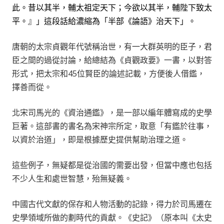
此。昔以其半，輔太祖定天下；今欲以其半，輔陛下致太
平。』」這段話給濃縮為「半部《論語》治天下」。
唐朝的太宗貞觀年代號稱治世，有一大群英明的臣子，君
臣之間的過從討論，給總結為《貞觀政要》一書，以對答
形式，把太宗和45位賢臣的論述記載，方便後人借鑑，
擇善而從。
北宋司馬光的《資治通鑑》，是一部以編年體寫成的史學
巨著。這部書的書名為宋神宗所定，取意「有鑑於往事，
以資於治道」，即是根據歷史提供幫助治理之道。
這些例子，無疑都是從治國的需要出發，但當中應也包括
不少人生和處世智慧，殆無疑義。
中國古代文獻的保存和人物活動的記錄，得力於司馬遷在
史學領域所做的劃時代的貢獻。《史記》（原本叫《太史