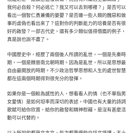
我何必自殺？何必逃亡？我又可以去到哪裡？」是否可以
看出一個智仁勇兼備的晏嬰？是否連一些人類的醜惡和做
事的虛偽也看出來了？這對你的判斷能力的培養是否有很
好的啟發？一部古代史，還有多少類似值得借鑑的例子，
真是說也說不盡了。
中國歷史中，經歷了兩個後人所謂的亂世，一個是先秦時
期，一個是魏晉南北朝時期。因為是亂世，所以是思想最
自由最開放的時期。不少政治哲學思想和人生的處世智慧
都在這兩個時期得到很充分的發揮。
如果你是一個較為感性的人，想看看人的情（也不單指男
女愛情）是如何坦率而深切的表述，中國也有大量的詩詞
歌賦可給你欣賞，給你的啟發和精神慰藉，是沒有甚麼活
動可以代替的。
以上所說的都是文言文，每次都要借助白話文語譯，不止