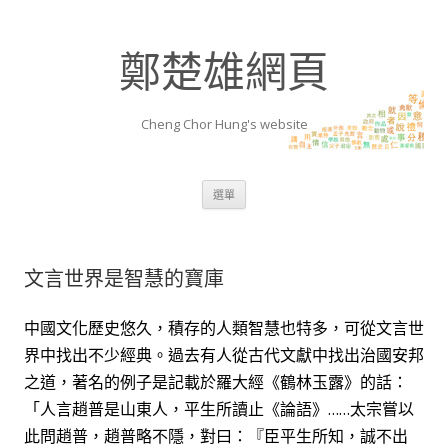
鄭楚雄網頁
Cheng Chor Hung's website
跳至內容區
選單
文言世界是智慧的寶庫
中國文化歷史悠久，積存的人類智慧也特多，可從文言世
界中找出不少經典。過去有人從古代文獻中找出治國安邦
之道，著名的例子是記載於羅大經《鶴林玉露》的話：
「人言趙普是山東人，平生所讀止《論語》……太宗嘗以
此問趙普，趙普略不隱，對曰：『臣平生所知，誠不出