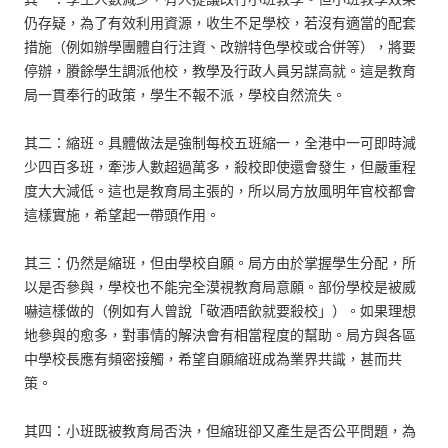
仍存疑，為了有效利用資源，收生不足學校，若沒有適當的配套
措施（例如辦學團體自行注資、改辦特色學校或合併等），將要
停辦，賸餘學生調派他校，教學及行政人員另謀高就。這是教育
局一貫奉行的政策，學生不報不派，學校自然流失。
其二：縮班。具體做法是強制每校五班縮一，全港中一可即時減
少四百多班，牽涉人數超過萬多，殺校即使還會發生，但嚴重程
度大大減低。這也是教育局主張的，所以局方放風明年官校都會
這樣實施，希望起一帶頭作用。
其三：仍然是縮班，但由學校自願。局方由於掌握學生分配，所
以是否參與，學校也不能完全漠視教育局意願。部份學校是被威
嚇這樣做的（例如有人曾說「敬酒唔飲就要殺校」）。如果理想
地參與的愈多，對事情的解決會有相當程度的幫助。局方與各區
中學校長應有頻密接觸，希望自願縮班成為業界共識，甚而共
策。
其四：小班既被教育局否決，但縮班卻又產生是否公平問題，為