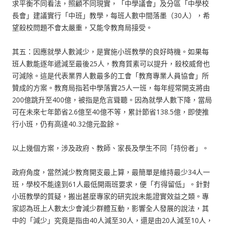
求平衡不同看法，照顧不同現實，「中學議會」及分區「中學校
長會」建議實行「中班」教學，每班人數中間落墨（30人），希
望殺校問題不會太嚴重，又能令教育局接受。
其五：因應就學人數減少，是實施小班教學的良好時機。如果每
班人數能逐年遞減至最後25人，教育質素可以提升，殺校威脅也
可減除。這是代表業界人數最多的工會「教育專業人員協會」所
贊成的方案。教育局指若中學落實25人一班，每年經常開支將由
200億跳升至400億，被指是危言聳聽。因為就學人數下降，當局
可在未來七年節省2.6億至40億不等，累計節省138.5億，即使推
行小班，仍有高達40.32億元盈餘。
以上幾個方案，涉及政府、教師、家長及學生不同「持份者」。
政府角度，當然減少教育開支最上算，最簡單是維持最少34人一
班，學校不能達到61人最低開兩班要求，便「冇得留低」。針對
小班教學的質疑，搬出甚麼專家的研究說未能證實效益之類。專
家認為班上人數太少會減少群體互動，影響全人發展的說法，其
中的「減少」究竟是指由40人減至30人，還是由20人減至10人，