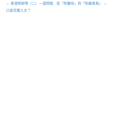
←
香港修辭學（二）—請問粗
從「附屬咭」到「附屬會員」
→
文章導航列
口是否應入文？