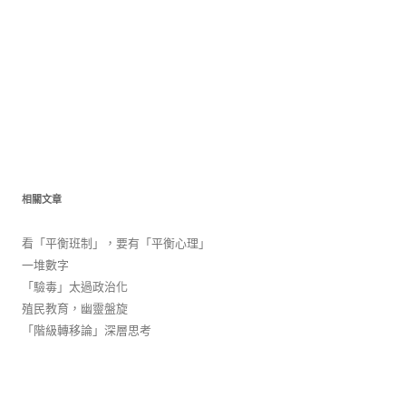
相關文章
看「平衡班制」，要有「平衡心理」
一堆數字
「驗毒」太過政治化
殖民教育，幽靈盤旋
「階級轉移論」深層思考