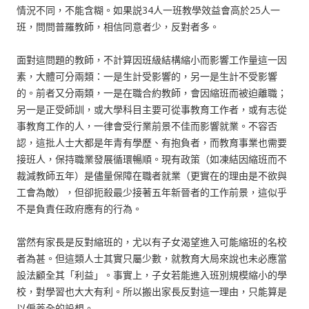
情況不同，不能含糊。如果説34人一班教學效益會高於25人一
班，問問普羅教師，相信同意者少，反對者多。
面對這問題的教師，不計算因班級結構縮小而影響工作量這一因
素，大體可分兩類：一是生計受影響的，另一是生計不受影響
的。前者又分兩類，一是在職合約教師，會因縮班而被迫離職；
另一是正受師訓，或大學科目主要可從事教育工作者，或有志從
事教育工作的人，一律會受行業前景不佳而影響就業。不容否
認，這批人士大都是年青有學歷、有抱負者，而教育事業也需要
接班人，保持職業發展循環暢順。現有政策（如凍結因縮班而不
裁減教師五年）是儘量保障在職者就業（更實在的理由是不欲與
工會為敵），但卻扼殺最少接著五年新晉者的工作前景，這似乎
不是負責任政府應有的行為。
當然有家長是反對縮班的，尤以有子女渴望進入可能縮班的名校
者為甚。但這類人士其實只屬少數，就教育大局來說也未必應當
設法顧全其「利益」。事實上，子女若能進入班別規模縮小的學
校，對學習也大大有利。所以搬出家長反對這一理由，只能算是
以偏蓋全的設想。