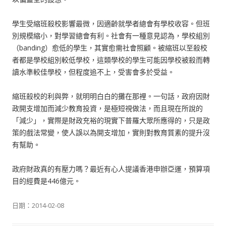
學生受縮班殺校影響最微，因適齡就學者總會有學校收容。但班
別規模縮小，對學習總會有利。社會有一種意見認為，學校組別
（banding）愈低的學生，其實愈需社會照顧。被縮班以至殺校
者都是學校組別較低學校，這類學校的學生可能因學校被殺而轉
讀水準較佳學校，但程度追不上，受害會多於受益。
縮班殺校的利與弊，就明明白白的攤在那裡。一句話，政府因財
政開支增加而減少教育投資，是極短視做法，而且現在所說的
「減少」，實際是財政充裕的現實下普羅大眾所應得的，只是政
策的戲法常變，使人誤以為開支增加，實則對教育質素的提升沒
有幫助。
政府財政真的有壓力嗎？最近有心人提議香港申辦亞運，預算項
目的經費是446億元。
日期：
2014-02-08