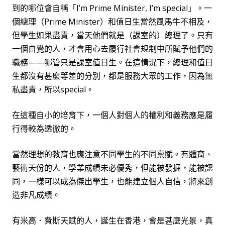
到的哪位會自稱「
I’m Prime Minister, I’m special
」。一
個總理（
Prime Minister
）和值日生當然風馬牛不相及，
但學生如果盡責，當天他們就是（課室的）總理了。只有
一個自覺的人，才會用心去履行社會規制中所賦予他們的
職務——哪管只是課室值日生。在這情況下，總理和值日
生都沒有甚麼等差的分別，都是服務大眾的工作，因為無
私盡責，所以
special
。
在這種自小的培育下，一個人對個人的權利和義務應是履
行得較為透徹的。
當然理想的教育也應注意不同學生的不同禀賦。有體育、
藝術天份的人，學業成績未必優秀，但能被發掘，能被認
同，一樣可以成為傑出學生，也能建立個人自信，將來創
造非凡成績。
有
米高．費斯天賦的人，誕生在香港，會是甚麼光景，真