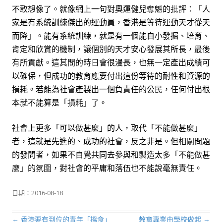
不敢想像了。就像網上一句對奧運健兒奪魁的批評：「人
家是有系統訓練傑出的運動員，香港是等待運動天才從天
而降」。能有系統訓練，就是有一個能自小發掘、培育、
肯定和欣賞的機制，讓個別的天才安心發展其所長，最後
有所貢獻。這其間的時日會很漫長，也無一定產出成績可
以確保，但成功的教育應要付出這份等待的耐性和資源的
損耗。若能為社會產製出一個負責任的公民，任何付出根
本就不能算是「損耗」了。
社會上更多「可以做甚麼」的人，取代「不能做甚麼」
者，這就是先進的、成功的社會，反之非是。但相關問題
的發問者，如果不自覺共同去參與和製造太多「不能做甚
麼」的氛圍，對社會的平庸和落伍也不能說毫無責任。
日期：
2016-08-18
←
香港要有到位的青年「搵食」
教育專業由學校做起
→