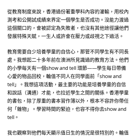
從教育制度來說，香港過份著重學科內容的灌
輸
，用校內
測考和公開試成績來界定一個學生是否成功。沒能力渡過
這個關口的，會被認定為失敗者，也沒有其他途徑讓他們
發展特
殊
天賦，一生人或許會在壓力或歧視之下過活。
教育需要自少培養學童的自信心，那管不同學生有不同長
處。我想起二十多年前在
澳洲
所見識過的教育方法。他們
的小學每天有一個
show and tell
環節——學生每日帶備
心愛的物品回校，輪值不同人在同學面前「
show and
tell
」。我想這項活動，最主要的功能是培養學童的自信
和說話（溝通）才能，也拉近學生之間的關係。香
港
學
童
的書包，除了厚重的書本習作簿以外，根本不容許你帶任
何「雜物」。學習時間的緊迫，也容不得你去
show and
tell
。
我也觀察到他們每天
顯示值日生的情況是很特別的。輪值