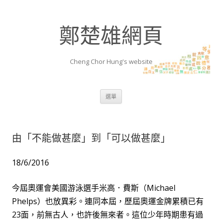
鄭楚雄網頁
Cheng Chor Hung's website
跳至內容區
選單
由「不能做甚麼」到「可以做甚麼」
18/6/2016
今屆奧運會美國游泳選手米高．費斯（
Michael
Phelps
）也放異彩。連同本屆，歷屆奧運金
牌
累
積
已有
2
3
面，前無古人，也許後無來者。這位少年時期患有過