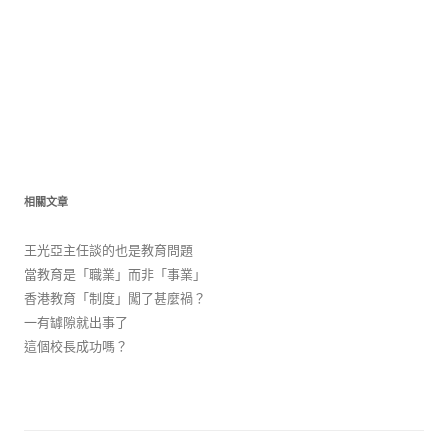
相關文章
王光亞主任談的也是教育問題
當教育是「職業」而非「事業」
香港教育「制度」闖了甚麼禍？
一有罅隙就出事了
這個校長成功嗎？