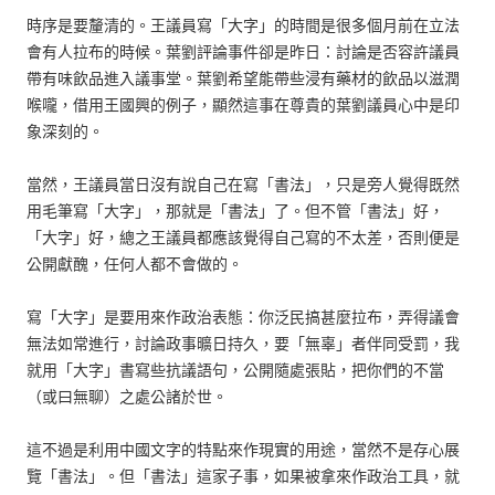
時序是要釐清的。王議員寫「大字」的時間是很多個月前在立法
會有人拉布的時候。葉劉評論事件卻是昨日：討論是否容許議員
帶有味飲品進入議事堂。葉劉希望能帶些浸有藥材的飲品以滋潤
喉嚨，借用王國興的例子，顯然這事在尊貴的葉劉議員心中是印
象深刻的。
當然，王議員當日沒有說自己在寫「書法」，只是旁人覺得既然
用毛筆寫「大字」，那就是「書法」了。但不管「書法」好，
「大字」好，總之王議員都應該覺得自己寫的不太差，否則便是
公開獻醜，任何人都不會做的。
寫「大字」是要用來作政治表態：你泛民搞甚麼拉布，弄得議會
無法如常進行，討論政事曠日持久，要「無辜」者伴同受罰，我
就用「大字」書寫些抗議語句，公開隨處張貼，把你們的不當
（或曰無聊）之處公諸於世。
這不過是利用中國文字的特點來作現實的用途，當然不是存心展
覽「書法」。但「書法」這家子事，如果被拿來作政治工具，就