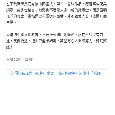
也不致因墨臭而討厭中國書法。第三、書法作品，應是寫些優美
詞章，或訓世格言；地點也不應是人多口雜的議事堂，而是窗明
几淨的雅舍；當然還要有飄逸的墨香，才不致使人看（或聞）而
生厭。
香港的中國文化教育，不要推諉殖民地管治，現在不只沒有前
進，反倒後退。禮失只能求諸野，萬望有心人繼續努力，拜託拜
託！
日期：
2014-02-08
←
評價校長任命不能輸打贏要
事前綢繆總好過事後「補鑊」
→
文章導航列