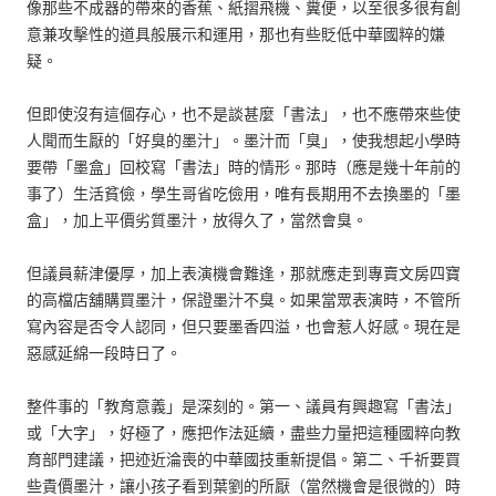
像那些不成器的帶來的香蕉、紙摺飛機、糞便，以至很多很有創
意兼攻擊性的道具般展示和運用，那也有些貶低中華國粹的嫌
疑。
但即使沒有這個存心，也不是談甚麼「書法」，也不應帶來些使
人聞而生厭的「好臭的墨汁」。墨汁而「臭」，使我想起小學時
要帶「墨盒」回校寫「書法」時的情形。那時（應是幾十年前的
事了）生活貧儉，學生哥省吃儉用，唯有長期用不去換墨的「墨
盒」，加上平價劣質墨汁，放得久了，當然會臭。
但議員薪津優厚，加上表演機會難逢，那就應走到專賣文房四寶
的高檔店舖購買墨汁，保證墨汁不臭。如果當眾表演時，不管所
寫內容是否令人認同，但只要墨香四溢，也會惹人好感。現在是
惡感延綿一段時日了。
整件事的「教育意義」是深刻的。第一、議員有興趣寫「書法」
或「大字」，好極了，應把作法延續，盡些力量把這種國粹向教
育部門建議，把迹近淪喪的中華國技重新提倡。第二、千祈要買
些貴價墨汁，讓小孩子看到葉劉的所厭（當然機會是很微的）時