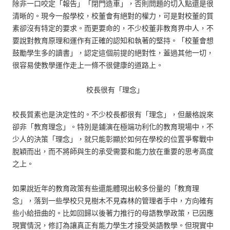
除非一口咬定「報告」「閉門造車」，否則問題的切入點還是很
清晰的。現今一般學校，校董會有絕對的權力，可是對校董的質
素卻沒有特定的要求。而更要命的，不少校董非教育界中人，不
要說對教育原理和運作有正確的認知和執著的堅持。「校董會想
鼓勵學生多的讀書」，認定這個前提的絕對性，蓋過其他一切，
很容易使教學運作走上一條不很健康的道路上。
校長很有「理念」
校長質素也是決定性的。不少校長都很有「理念」，但嚴格說來
卻非「教育理念」。特別是鋪演在極端功利化的教育現場中，不
少人的決策「理念」，就只能彰顯於如何在學校的位置爭奪戰中
脫穎而出，而不將師與生的承受需要和能力放在重要的思考高度
之上。
如果說近年的教育政策有些還能體現出較多份量的「教育理
念」，落到一些學校只見樹木不見森林的管理者手中，方向確有
些小給扭曲的。比如回歸以後著力推行的母語教學政策，已因應
現實情況，修訂為讓真正有能力學生才接受英語教學。但現實中