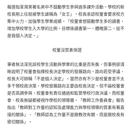
報道指荃灣某著名英中不鼓勵學生參與過多課外活動。學校的新
校長剛上任就被學生謔稱為「女王」。校長承認校董會要求校方
集中火力，加強學生學業成績。「校董會想鼓勵學生多的讀書，
增加學校學生入大學的比例。目標係讀書第一，體魄第二。這不
是我個人決定。」
校董沒質素保證
筆者無法深究該校學生活動與學業的比重是否失衡，但事例卻清
晰說明了校董會指揮校長決定學校的發展路向。路向若受爭議，
校長大可辯稱「不是個人決定」。當然亦有不少是校董會並不太
多干預校政決策，學校發展路向主要由校長決定。但不論校董會
是否高調參與，校董會有責任通過和監管學校行政決議。而校董
會、校長無疑都被視作學校的領導層。「教師工作委員會」報告
指出「教師對工作量的認知及處理能力與學校領導的質素有著直
接的關係」、「教師認為工作量不是跟教改有關，而是跟校長有
密切關係」。