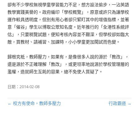
卻有不少學校無視學童學習能力不足，想方設法偷步，一沾英語
教學實踐美譽的。政府編印「學校概覽」，原意或許只為讓學校
運作較具透明度，但別有用心者卻只緊盯其中的增值指標，並著
意「催谷」學生以博取公眾知名度。近年推行的「全港性系統評
估」，只要稍覽試題，便知考核內容並不艱深，但學校卻如臨大
敵，買教材、請補習、加課時，小小學童更加聞試而色變。
歸根究柢，教師壓力，如果有，是像很多人說的源於「教改」，
還是源於不正確理解「教改」，或更坦率地說源於學校管理層的
濫權，造就師生互耗的惡果，總不免使人質疑了。
日期：
2014-02-08
←
校方有使命，教師多壓力
行政霸道
→
文章導航列