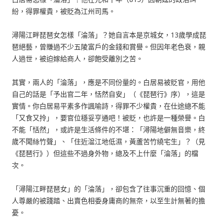
紛，得罪權貴，被貶為江州司馬。
潯陽江畔琵琶女怎樣「淪落」？她自言本是京城女，13歲學成琵
琶絕藝，曾賺過不少五陵富戶的金錢和賞譽。但因年老色衰，親
人過世，被迫嫁給商人，卻飽受離別之苦。
其實，兩人的「淪落」，應是不同份量的。白居易被貶官，用他
自己的話是「予出官二年，恬然自安」（《琵琶行》序），這是
實情。你白居易平素多作諷喻詩，得罪不少權貴，在仕途總不能
「又食又拎」，要官位穩妥亨通吧！被貶，也許是一種榮譽。白
不能「恬然」，或許是生活條件的不堪：「潯陽地僻無音樂，終
歲不聞絲竹聲」、「住近湓江地低濕，黃蘆苦竹繞宅生」？（見
《琵琶行》）但這些不過身外物，總及不上什麼「淪落」的檔
次。
「潯陽江畔琵琶女」的「淪落」，卻包含了往事沉重的回憶、個
人尊嚴的被踐踏、出賣色相委身庸商的無奈，以至生計無著的擔
憂。