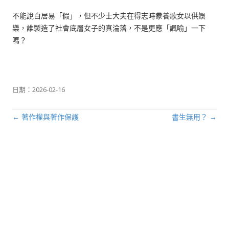
不能說白居易「假」，但不少士大夫在得志時豢養歌女以供娛
樂，誰製造了社會底層女子的真淪落，不是更應「諷喻」一下
嗎？
日期：
2026-02-16
←
著作權與著作保護
書生無用？
→
文章導航列