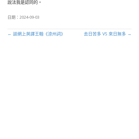
說法我是認同的。
日期：
2024-09-03
←
談網上英譯王翰《涼州詞》
去日苦多 VS 來日無多
→
文章導航列