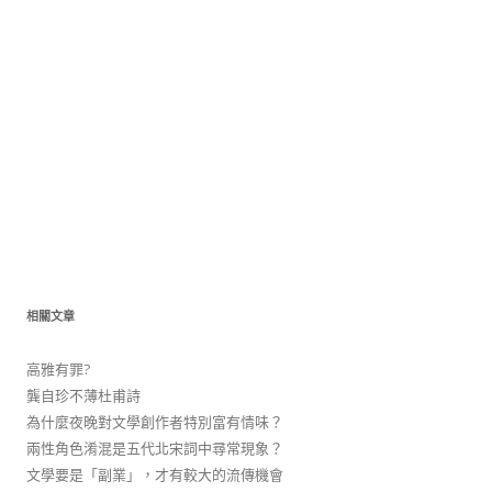
相關文章
高雅有罪?
龔自珍不薄杜甫詩
為什麼夜晚對文學創作者特別富有情味？
兩性角色淆混是五代北宋詞中尋常現象？
文學要是「副業」，才有較大的流傳機會