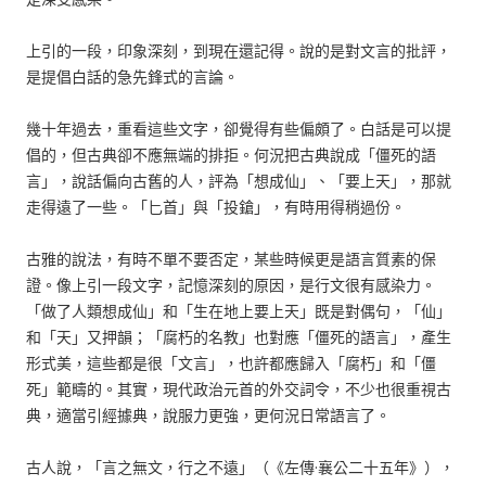
上引的一段，印象深刻，到現在還記得。說的是對文言的批評，
是提倡白話的急先鋒式的言論。
幾十年過去，重看這些文字，卻覺得有些偏頗了。白話是可以提
倡的，但古典卻不應無端的排拒。何況把古典說成「僵死的語
言」，說話偏向古舊的人，評為「想成仙」、「要上天」，那就
走得遠了一些。「匕首」與「投鎗」，有時用得稍過份。
古雅的說法，有時不單不要否定，某些時候更是語言質素的保
證。像上引一段文字，記憶深刻的原因，是行文很有感染力。
「做了人類想成仙」和「生在地上要上天」既是對偶句，「仙」
和「天」又押韻；「腐朽的名教」也對應「僵死的語言」，產生
形式美，這些都是很「文言」，也許都應歸入「腐朽」和「僵
死」範疇的。其實，現代政治元首的外交詞令，不少也很重視古
典，適當引經據典，說服力更強，更何況日常語言了。
古人說，「言之無文，行之不遠」（《左傳·襄公二十五年》），