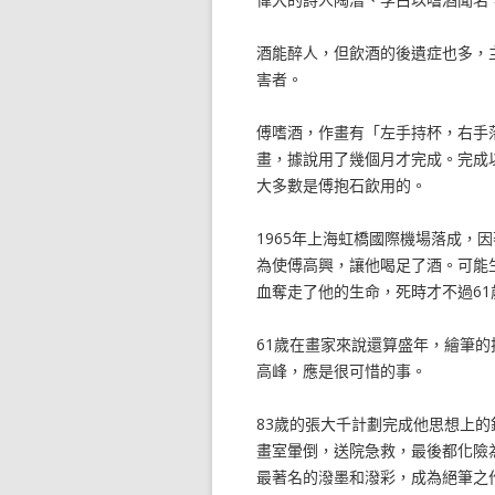
酒能醉人，但飲酒的後遺症也多，
害者。
傅嗜酒，作畫有「左手持杯，右手落
畫，據說用了幾個月才完成。完成
大多數是傅抱石飲用的。
1965年上海虹橋國際機場落成，
為使傅高興，讓他喝足了酒。可能
血奪走了他的生命，死時才不過61
61歲在畫家來說還算盛年，繪筆
高峰，應是很可惜的事。
83歲的張大千計劃完成他思想上
畫室暈倒，送院急救，最後都化險
最著名的潑墨和潑彩，成為絕筆之