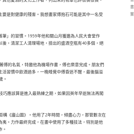
書
董
主要是對健康的殘害。我想畫家傅抱石可能是其中一名受
筆」的習慣。1959年他和關山月獲邀為人民大會堂作
以後，清潔工人清理場地，撿出的盛酒空瓶有40多個，絕
因著傅的名氣，特邀他為機場作畫，傅也樂意完成。朋友們
生活習慣中飲酒過多，一晚睡覺中傅昏迷不醒，最後腦溢
歲。
的技巧應該算是進入最熟練之期，如果因英年早逝無法再闖
的鉅構《廬山圖》。他用了2年時間，傾盡心力，那管數次在
為夷。力作最終完成，在畫中使用了多種技法，特別是他
作。