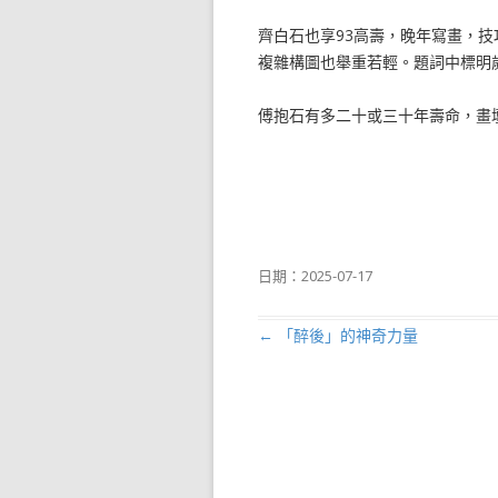
齊白石也享93高壽，晚年寫畫，
複雜構圖也舉重若輕。題詞中標明
傅抱石有多二十或三十年壽命，畫
日期：
2025-07-17
←
「醉後」的神奇力量
文章導航列