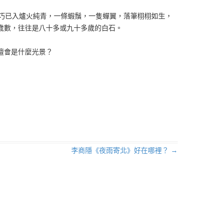
技巧已入爐火純青，一條蝦鬚，一隻蟬翼，落筆栩栩如生，
歲數，往往是八十多或九十多歲的白石。
壇會是什麼光景？
李商隱《夜雨寄北》好在哪裡？
→