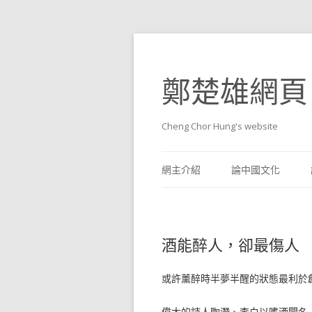
鄭楚雄網頁
Cheng Chor Hung's website
網主介紹
論中國文化
酒能醉人，卻最傷人
或許薰醉時半夢半醒的狀態最利於
偉大的詩人陶潛、李白以嗜酒聞名