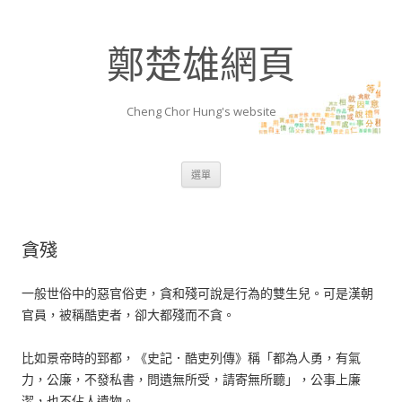
鄭楚雄網頁
Cheng Chor Hung's website
跳至內容區
選單
貪殘
一般世俗中的惡官俗吏，貪和殘可說是行為的雙生兒。可是漢朝
官員，被稱酷吏者，卻大都殘而不貪。
比如景帝時的郅都，《史記．酷吏列傳》稱「都為人勇，有氣
力，公廉，不發私書，問遺無所受，請寄無所聽」，公事上廉
潔，也不佔人遺物。