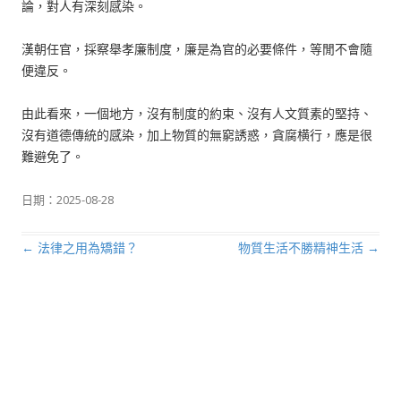
論，對人有深刻感染。
漢朝任官，採察舉孝廉制度，廉是為官的必要條件，等閒不會隨
便違反。
由此看來，一個地方，沒有制度的約束、沒有人文質素的堅持、
沒有道德傳統的感染，加上物質的無窮誘惑，貪腐横行，應是很
難避免了。
日期：
2025-08-28
←
法律之用為矯錯？
物質生活不勝精神生活
→
文章導航列