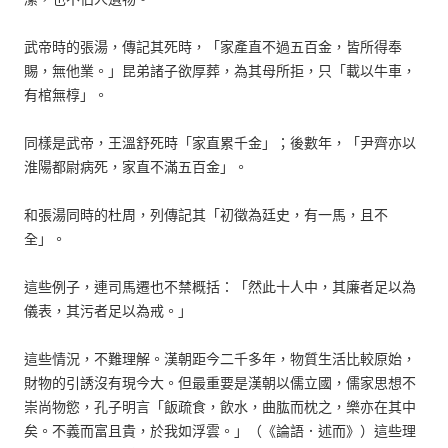
武帝時的張湯，傳記其死時，「家產直不過五百金，皆所得奉
賜，無他業。」昆弟諸子欲厚葬，為其母所拒，只「載以牛車，
有棺無椁」。
同樣是武帝，王溫舒死時「家直累千金」；後數年，「尹齊亦以
淮陽都尉病死，家直不滿五百金」。
和張湯同時的杜周，列傳記其「初徵為廷史，有一馬，且不
全」。
這些例子，連司馬遷也不禁概括：「然此十人中，其廉者足以為
儀表，其污者足以為戒。」
這些情況，不難理解。漢朝距今二千多年，物質生活比較原始，
財物的引誘沒有現今大。但最重要是漢朝以儒立國，儒家思想不
崇尚物慾，孔子明言「飯疏食，飲水，曲肱而枕之，樂亦在其中
矣。不義而富且貴，於我如浮雲。」（《論語．述而》）這些理