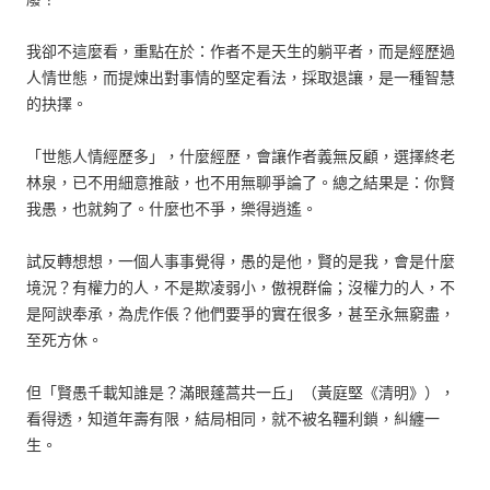
我卻不這麼看，重點在於：作者不是天生的躺平者，而是經歷過
人情世態，而提煉出對事情的堅定看法，採取退讓，是一種智慧
的抉擇。
「世態人情經歷多」，什麼經歷，會讓作者義無反顧，選擇終老
林泉，已不用細意推敲，也不用無聊爭論了。總之結果是：你賢
我愚，也就夠了。什麼也不爭，樂得逍遙。
試反轉想想，一個人事事覺得，愚的是他，賢的是我，會是什麼
境況？有權力的人，不是欺凌弱小，傲視群倫；沒權力的人，不
是阿諛奉承，為虎作倀？他們要爭的實在很多，甚至永無窮盡，
至死方休。
但「賢愚千載知誰是？滿眼蓬蒿共一丘」（黃庭堅《清明》），
看得透，知道年壽有限，結局相同，就不被名韁利鎖，糾纏一
生。