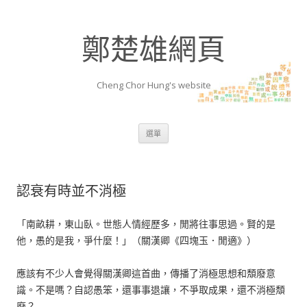
鄭楚雄網頁
Cheng Chor Hung's website
跳至內容區
選單
認衰有時並不消極
「南畝耕，東山臥。世態人情經歷多，閒將往事思過。賢的是
他，愚的是我，爭什麼！」（關漢卿《四塊玉．閒適》）
應該有不少人會覺得關漢卿這首曲，傳播了消極思想和頽廢意
識。不是嗎？自認愚笨，還事事退讓，不爭取成果，還不消極頽
廢？