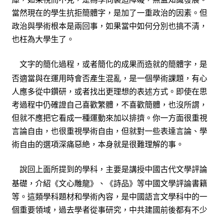
當然現在的學生抗拒簡體字，是加了一重政治的因素。但
政治與學術根本是兩回事，如果當中如何分別也搞不清，
也枉為大學生了。
文字的簡化過程，或者簡化的成果而造就的簡體字，是
否適當與在運用時會否產生混
亂
，是一個學術課題，有心
人應多從中鑽研，或者找出更理想的表述方式。即使在思
考過程中仍確證自己喜歡繁體，不喜歡簡體，也沒所謂，
但就不應把它看成一種運動來加以排擠。你一方面很重視
言論自由，也很重視學術自由，但就對一些表達言論、學
術自由的選項深痛惡絶，本身就是很難理解的事。
說回上面所提到的學科，主要是講授中國古代文學評論
基礎，介紹《文心雕龍》、《詩品》等中國文學評論書籍
等。這類學科題材和學術內容，是中國語言文學科中的一
個重要領域，過去學者從事研究，中共建國前後都有不少