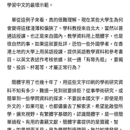
學習中文的最壞示
範
。
單從這例子來看，真的很難理解，現在某些大學生為何
會變得這樣淺薄和偏狹了。學科教授來自北大，當然以普
通話授課。也正是來自國內，教學資料用上簡體字，也是
很自然的事。如果這就要批評，恐怕一些外國學者，在香
港土地的大學上用英語授課，提供英語教學資料和參考書
目，以英文表述作考核依據，就一通「有辱先祖」，要揭
發、投訴、杯葛等，才屬正常行為？
簡體字用了也幾十年了，用這些文字印刷的學術研究資
料不知有多少，難道一見到就要排拒？從事學術研究，或
簡單到一些學問資料的探求，不要說本國文字，即使是用
外文的，如果可能，也都儘量去了解索求，希望能啟發所
學，擴充視野。有繁體字基礎的，認識簡體字，是一很簡
單過程。有用的書籍文獻，簡體字書提供的是寶藏、智
庫，如果視而不見，是為學問製造障礙，無益知識發展。