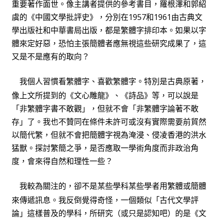
重要著作面世。像主講者提供的參考書目，
羅根澤
和
郭紹
虞
的
《中國文學批評史》
，分別在
1957
和
1961
由
古典文
學出版社
和
中華書局出版，都是繁體字排印本。如果以字
體來定好惡，恐怕主張簡體者應無視這些研究成果了，這
又是不是應有的取向？
我個人習慣看繁體字、喜歡繁體字。特別是古典原著，
像上文所提到的
《文心雕龍》、《詩品》等，可以說是
「非繁體字書不敢觀」，但就不會「非繁體字論著不敢
存」了。我也不贊同在條件未許可或沒有實際需要前貿然
以簡代繁，但就不會把簡體字視為淹浸、侵凌香港的洪水
猛獸。探討繁簡之爭，是否應取一學術角度而非政治角
度，會來得自然和理性一些？
我較為關注的，卻不是某些學科某些學者用繁體或簡體
來傳遞訊息。我反倒覺得奇怪，一個類似「古代文學評
論」這樣普及的學科，所研究（或只是認知吧）
的是《文