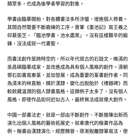
類眾多，也成為後學者學習的對象。
學書由臨摹開始，對各體書法多所涉獵，增進個人修養。
其間自
然
需要不斷磨練的工序。曾鞏《墨池記》寫王羲之
仰慕張芝，「臨池學書，池水盡黑」。沒有這樣艱辛的鍛
鍊
，沒法成就一代書聖。
而書法創作是跨時空的，所以年代很古的石鼓文，晚清的
吳昌碩臨摹成家，並改進成為具有個人風格的創作。清朝
鄧石如書寫秦篆，並加發
展
，成為重要的篆書創作者。同
為清末的林直勉，精於漢隸，變化出脫胎於《禮器碑》而
較歛藏溫潤的個人隸書風格。這類例子太多了，沒有個人
風格，即使作品如何近似古人，最終無法成就偉大創作。
中國一部書法史，就是一部由不斷創作、不斷推陳出新而
演化出個人風格的藝術拓展史。就拿唐代的楷書作品為
例。楷書由漢隸演化，經歷魏晉，逐漸脫離隸筆寫法，使