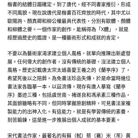
楷書的結體日趨確定。到了唐代，經不同書家推衍，形成
不同風貌。現在說唐代是楷書百花齊放的時代，其中尤以
歐陽詢、顏真卿和柳公權最具代表性，分別有歐體、顏體
和柳體之譽。一個作家的創作，能稱得為「
X
體」，就是
經歷過歷史的鑑證，是一種藝術形式和成就的肯定。
不要以為藝術家渴求建立個人風格，就單向推陳出新處發
展。任何偉大的創作者，沒有傳統的基礎，沒法建立個人
風格。歷史記載唐太宗太過喜愛王羲之的《蘭亭序》了，
希望死後以之陪葬。為免書法珍品失傳，於是命當時幾位
書法家各臨摹一本，以茲流傳。現存有唐人摹寫《蘭亭
序》墨迹三種，包括虞世南、褚遂良和馮承素三種作品，
其面貌雖略有不同，但同時掌握原創精粹，可見書法家複
製能力的出神入化。有這能力，就是有學習傳統的素養，
刻苦鍛鍊，這是進一步推展出個人成就的基本要素。
宋代書法作家，最著名的有蘇（軾）蔡（襄）米（芾）黃