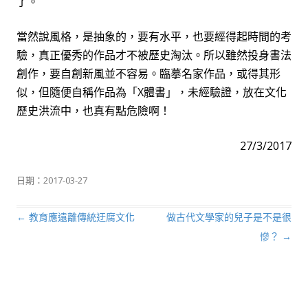
了。
當然說風格，是抽象的，要有水平，也要經得起時間的考
驗，真正優秀的作品才不被歷史淘汰。所以雖然投身書法
創作，要自創新風並不容易。臨摹名家作品，或得其形
似，但隨便自稱作品為「
X
體書」，未經驗證，放在文化
歷史洪流中，也真有點危險啊！
27/3/2017
日期：
2017-03-27
←
教育應遠離傳統迂腐文化
做古代文學家的兒子是不是很
文章導航列
慘？
→