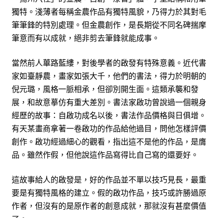
獨特。淺薄者每稱金農作品有獨特風貌，乃得力於其對毛
筆筆鋒的特別處理。但金農創作，是長期從不同名碑揣摩
筆意而有以成就，絕非剪去筆鋒就能成事。
當然前人蓽路藍縷，對後學者的啟發有特殊意義。近代書
家如臺靜農，畫家如張大千，他們的書法，得力於明朝的
倪元璐，風格一脈相承，但卻別開生面。這類承襲和發
展，和故意摹仿有重大差別。書法家啟功曾說過一個親身
經歷的故事：自啟功成名以後，書法作品價格與日俱增。
有天某畫商拿著一卷啟功的作品給他過目，問他怎樣評價
創作。啟功經過細心的觀看，指出這不是他的作品，是膺
品。雖然作假，但他說這作品寫得比自己寫的還要好。
這故事給人的啟發是，好的作品並不單以技巧見長，最重
要是有獨特風格的建立。假的啟功作品，技巧或許勝過原
作者，但沒有的是原作者的創意成就，那就沒有甚麼價值