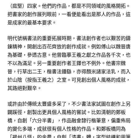
（庭堅）四家。他們的作品，都是不同領域的風格開拓。
把書家的創作展列眼前，一看便能看出是那人的作品，這
是成家的最基本要求。
明代號稱書法的重要拓展時期，書法創作者也以艱苦的鑄
鍊精神，開創出百花齊放的創作成就。例如傅山以魏晉唐
為基礎，參透古意。他曾臨摹王羲之獻之作品各千次，也
不以為滿足。另一重要創作者王鐸也不例外。他書宗魏
晉，行草出二王，楷書法鍾繇，亦得顏米諸家法乳，而入
於山陰（按指王羲之）之室。可見創出個人風格的成就，
其路絕對艱辛。
或許由於傳統太豐盛多采了，不少書法家試圖在創作上另
闢蹊徑，創製出更具個人風格的嘗試。比如清朝的鄭板
橋，自創「六分半書」，作品融會隸行楷筆意，偏重佈局
的變化多端，成就很有個人性格的作品。和鄭板橋同為
「揚州八怪」的金農，自創「漆書」體，字型結構和用筆