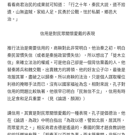
看看商君治民的成果就可知道：「行之十年，秦民大説，道不拾
遺，山無盗賊，家給人足。民勇於公戰，怯於私鬭，鄉邑大
治。」
信用是對民眾關懷愛戴的表現
推行法治是需要信用的，商鞅對此非常明白。他治秦之初，明白
秦民習慣失信（或者是秦施政習慣失信），所以想出了「徙木立
信」來確立法治的權威。可是他自己卻是一個背信棄義的人。他
替秦將兵和魏交戰，出賣魏方的將領、他的好友公子卬，最後是
攻服其軍，盡破之以歸秦。所以商鞅的法治，只是個人謀取權位
利祿的掩眼手法而已，沒有以國家福祉為念。相對來說，孔子對
信用的問題比較執著，他很早已明白「民無信不立」，信用有時
比足食和足兵重要。（見《論語．顏淵》）
講信用，其實是對民眾關懷愛戴的一種表現。孔子提倡德治，他
在《論語．為政》中明白指出「為政以德，譬如北辰，居其所，
而眾星共之。」相反商君去德是遙遠的，秦國的賢才趙良教訓他
的說話擲地有聲：「相秦不以百姓為事，而大築冀闕，非所以為