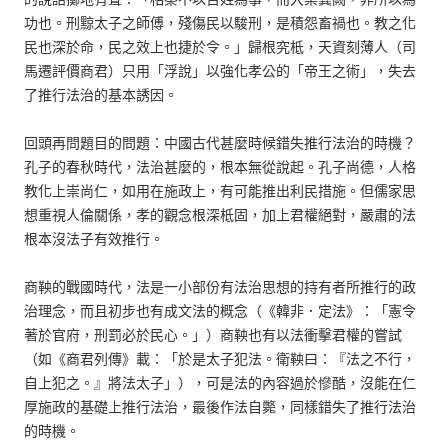
功也。刑黥太子之師傅，殘傷民以駿刑，是積怨畜禍也。教之化
民也深於命，民之效上也捷於令。」歸根究柢，天資刻薄人（司
馬遷評價商君）只用「浮說」以強化孝公的「帝王之術」，失去
了推行法治的基本誘因。
回頭再問題目的問題：中國古代甚麼時候錯失推行法治的時機？
孔子的春秋時代，法治甚麼的，根本無從說起。孔子尚德，人格
教化上崇尚仁，如用在施政上，有可能推出利民措施。但儒家思
想重視人倫關係，孝的觀念根深柢固，加上君權絕對，嚴肅的法
根本沒法子有效推行。
商鞅的戰國時代，法是一小部份有法治思想的持有者所推行的政
治理念，而且初步也有成文法的概念（《韓非．定法》：「憲令
著於官府，刑罰必於民心。」）商鞅也有以法衝擊君權的嘗試
（如《商君列傳》載：「於是太子犯法。衛鞅曰：『法之不行，
自上犯之。』將法太子」），可是法的內容過於慘酷，沒能在仁
厚施政的基礎上推行法治，最後作法自斃，同樣錯失了推行法治
的時機。