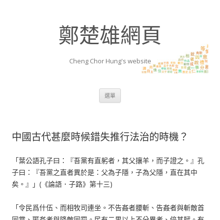
鄭楚雄網頁
Cheng Chor Hung's website
跳至內容區
選單
中國古代甚麼時候錯失推行法治的時機？
「葉公語孔子曰：『吾黨有直躬者，其父攘羊，而子證之。』孔
子曰：『吾黨之直者異於是：父為子隱，子為父隱，直在其中
矣。』」(《論語．子路》第十三)
「令民爲什伍、而相牧司連坐。不告姦者腰斬、告姦者與斬敵首
同賞、匿姦者與降敵同罰。民有二男以上不分異者、倍其賦。有