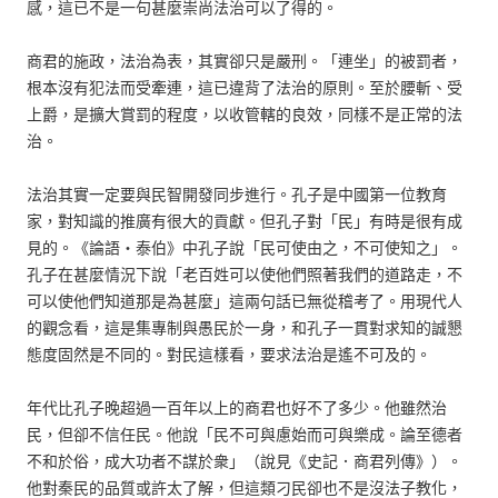
感，這已不是一句甚麼崇尚法治可以了得的。
商君的施政，法治為表，其實卻只是嚴刑。「連坐」的被罰者，
根本沒有犯法而受牽連，這已違背了法治的原則。至於腰斬、受
上爵，是擴大賞罰的程度，以收管轄的良效，同樣不是正常的法
治。
法治其實一定要與民智開發同步進行。孔子是中國第一位教育
家，對知識的推廣有很大的貢獻。但孔子對「民」有時是很有成
見的。《論語‧泰伯》中孔子說「民可使由之，不可使知之」。
孔子在甚麼情況下說「老百姓可以使他們照著我們的道路走，不
可以使他們知道那是為甚麼」這兩句話已無從稽考了。用現代人
的觀念看，這是集專制與愚民於一身，和孔子一貫對求知的誠懇
態度固然是不同的。對民這樣看，要求法治是遙不可及的。
年代比孔子晚超過一百年以上的商君也好不了多少。他雖然治
民，但卻不信任民。他說「民不可與慮始而可與樂成。論至德者
不和於俗，成大功者不謀於衆」（說見《史記．商君列傳》）。
他對秦民的品質或許太了解，但這類刁民卻也不是沒法子教化，