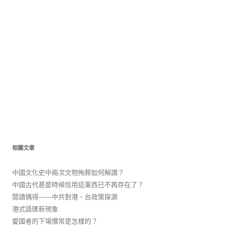
相關文章
中國文化史中兩次文物殉葬如何解讀？
中國古代甚麼時候信用這東西已不再存在了？
閒讀偶得——中共對港、台政策探源
港式語匯新現象
愛國者的下場慣常是怎樣的？