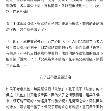
軍功者、各以率受上爵。爲私鬭者、各以輕重被刑。」（《史
記．商君列傳》）
看了上述兩段引述，很顯然孔子的距離法治很遠，商君的距離法
治很近，甚至就是法治了。
「直躬」，就是實踐遵行正直之道的人。這人因父親偷羊而去告
發，葉公引用這例子，自然很欣賞他的行為，甚而覺得「吾黨」
有榮焉。孔子的反對是意料中事的，估計他是在很氣憤的情形下
把事情「說大」了：「父親為兒子隱瞞，兒子為父親隱瞞，這樣
才是正直」。
孔子並不很重視法治
如果不考慮其他，無疑葉公很「法治」，孔子很不「法治」的。
但這「其他」其實也很重要，因為父子之情感關連，是與生俱
來，沒可能否認的。你選擇不告發父親，是情理之常。即使因法
的緣故，最後是告發了，但兒子可能會心有戚戚，甚而產生罪咎