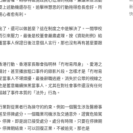
新
要上述動機還存在，追擊林慧思的行動拖得愈長愈好，所
快
用心者愈有利。
出了，還可以做甚麼？這在制度之中是解決了。一間學校
而引來壓力，最後是校董會嚴肅處理，按《資助則例》給
獲當事人保證日後注意個人言行，那也沒有再有甚麼要跟
香港行動、香港家長聯會指明林「冇咁易甩身」、愛港之
聲討，甚至播放粗口事件的錄影片段。怎樣才是「冇咁易
至當事人不堪煩擾，最後辭職逃避，消失於公眾的視線之
也是蓄意繼續抹黑當事人，尤其在對社會事件還沒有任何
超越了事件本質的「法外」行為。
行業對從業者行為操守的約束。例如一個醫生涉及醫療事
甚至停牌處分。一個職業司機涉及交通意外，證實危險駕
、停牌，即是說已接受處分。處分有時限，只要在停牌期
。停牌期結束，可以回復正業，不被追究，那也是