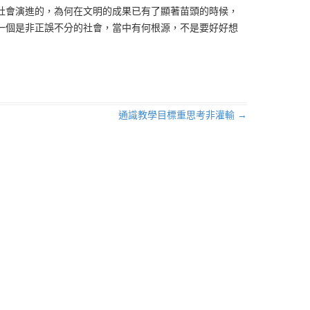
社會演進的，為何在文明的成果已有了顯著苗頭的時候，
一個是非正誤不分的社會，當中有何根源，不是要好好想
通識教學目標重思考非灌輸
→