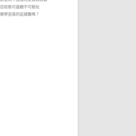
亞校歌可遠觀不可褻玩
樂學習真的這樣難嗎？