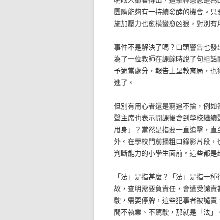
團體能夠有一持續發酵的機會。只
施加壓力也愈橫蠻愈凶狠，對別有
事件不是解決了嗎？口頭警告也發
為了一位教師在課餘時說了句粗話
予適當處分，報告上呈教育局，也
進了。
但別有用心者還是窮追不捨，例如
聲主席也表示開課後會到學校繼續
甩身」？當然是指要一直追擊，直
外。在學校門前播粗口錄影片段，
判斷能力的小學生面前。這些都是
「法」是指甚麼？「法」是指一種
故，查明需要負責任，會遭受譴責
駛，需要停牌，這些犯事者被譴責
間不執業、不駕駛，那就是「法」