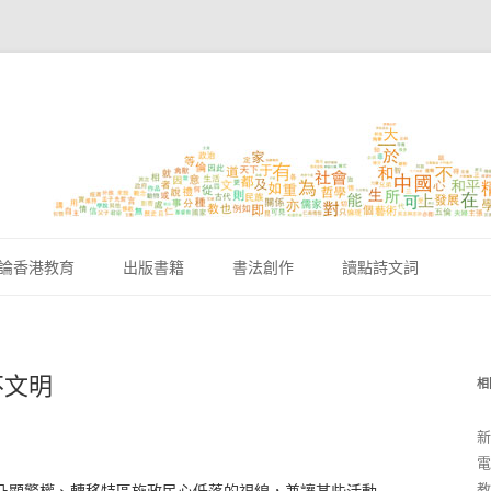
跳至內容區
論香港教育
出版書籍
書法創作
讀點詩文詞
不文明
相
新
電
教
凸顯警權、轉移特區施政民心低落的視線，兼讓某些活動