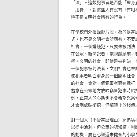
「法」。這類犯事者是否能「甩身
「甩身」。對這些人有沒有「冇咁
這不是文明社會所有的行為。
在學校門外播錄影片段，為的是甚
式，也不是文明社會所應有。不要
社會，一個嫌疑犯，只要未被判決
在公眾、新聞記者、電視鏡頭前，
權。文明的社會，即使是被判決，
一個犯事被判決者，文明社會也會
使犯事者明白處身於一個開明社會
的社會，會對一個犯事者窮追猛打
蓄意在公眾地方放映竊匪犯事時給
例，正常人的心態也不會希望兇案
才會到處貼街招，但都限止於錢債
對一個人（不管甚麼理由）窮追猛
以從中漁利。但公眾的認知權、判
的動機，要在心智還未健全的小學