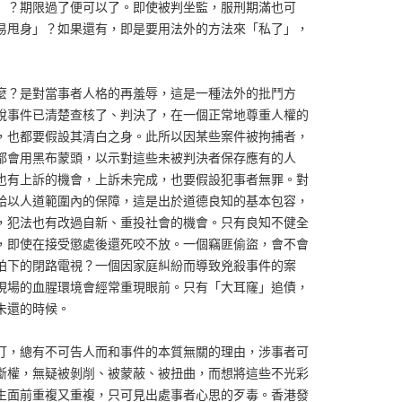
」？期限過了便可以了。即使被判坐監，服刑期滿也可
易甩身」？如果還有，即是要用法外的方法來「私了」，
麼？是對當事者人格的再羞辱，這是一種法外的批鬥方
說事件已清楚查核了、判決了，在一個正常地尊重人權的
，也都要假設其清白之身。此所以因某些案件被拘捕者，
都會用黑布蒙頭，以示對這些未被判決者保存應有的人
也有上訴的機會，上訴未完成，也要假設犯事者無罪。對
給以人道範圍內的保障，這是出於道德良知的基本包容，
，犯法也有改過自新、重投社會的機會。只有良知不健全
，即使在接受懲處後還死咬不放。一個竊匪偷盜，會不會
拍下的閉路電視？一個因家庭糾紛而導致兇殺事件的案
現場的血腥環境會經常重現眼前。只有「大耳窿」追債，
未還的時候。
打，總有不可告人而和事件的本質無關的理由，涉事者可
斷權，無疑被剝削、被蒙蔽、被扭曲，而想將這些不光彩
生面前重複又重複，只可見出處事者心思的歹毒。香港發