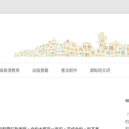
跳至內容區
論香港教育
出版書籍
書法創作
讀點詩文詞
相
「
的
校
約制聘任新老師。合約大都是一年的，完成合約，如不再