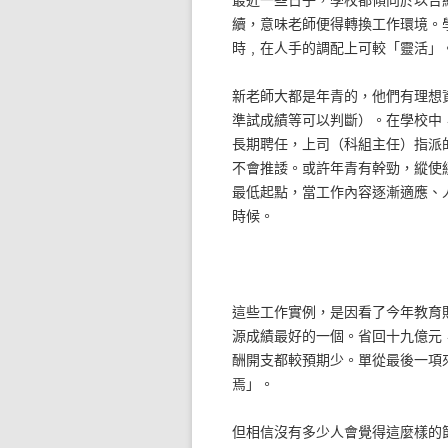
續，意味老師便得轉換工作環境。
時﹐在人手的調配上可較「靈活」
新老師大都是年青的，他們有理想
準試成績等可以判斷）。在學校中
長期聘任，上司（科組主任）指派
不會推諉。或許年青有幹勁，縱使
最低起點，當工作內容逐漸適應、
時候。
這些工作實例，是因看了今年教育
源成績最好的一個。省回十九億元
酬開支都較預期少。單從最後一項
焉」。
但相信沒有多少人會覺得這麼樣的