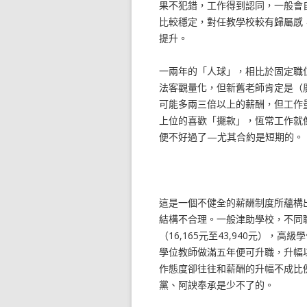
果不犯錯，工作得到認同，一般會
比較穩定，對任教學校較有歸屬感
提升。
一兩年的「人球」，相比於固定職
法客觀量化，但新舊老師肯定是（
可能多兩三倍以上的薪酬，但工作
上位的喜歡「擺款」，恆常工作就
便不好過了—尤其合約是短期的。
這是一個不健全的薪酬制度所蘊構
結構不合理。一般津助學校，不同職
（16,165元至43,940元），高級
學位教師做滿五年便可升職，升幅
作態度卻往往和薪酬的升幅不成比
黨、阿諛奉承是少不了的。