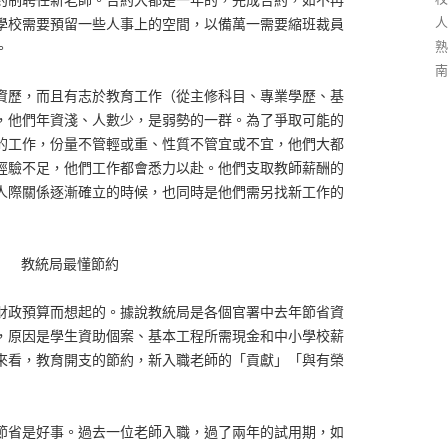
人
學校需要預留一些人事上的空間，以備萬一需要縮班裁員
熟
。
南
資歷，而且有志於教育工作（從主修科目、專業學歷、基
，他們年資淺、人數少，是弱勢的一群。為了爭取可能的
的工作，份量不管輕或重、性質不管宜或不宜，他們大都
經驗不足，他們工作都會悉力以赴。他們支取教師薪酬的
人際關係逐漸確立的時候，也同時是他們需另找新工作的
教統局最懂節約
財政預算而想起的。據說教統局是各個官署中去年節省資
，原因是學生資助個案、基本工程所需現金和中小學校薪
來看，教育開支的節約，新入職老師的「貢獻」「與有榮
節省是好事。過去一位老師入職，過了兩年的試用期，如