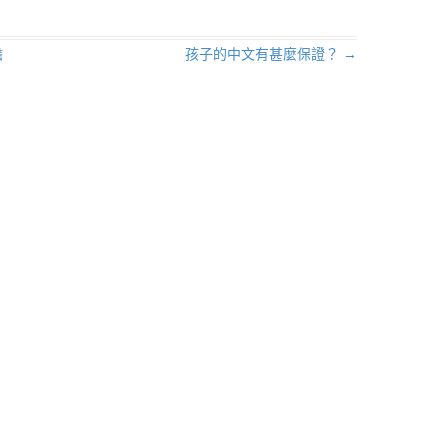
瞻
孩子的中文有甚麼保證？
→