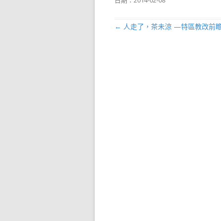
日期：
2014-02-08
←
人走了，茶未涼 —特區教改前
文章導航列