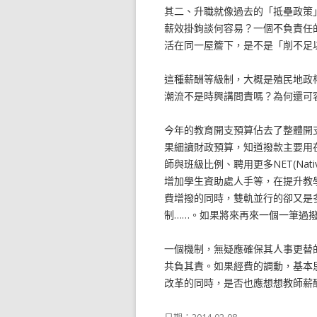
其二、升職就像過去的「抵壘政策
薪效掛鉤談何容易？一個不負責任
活在同一屋簷下，是不是「削不足
這種薪酬等級制，大概是殖民地政
潮流不是時興講問責嗎？為何還可
今年的教育開支預算佔去了整體開支
果細讀財政預算，知道撥款主要用
師與班級比例、聘用更多NET(Native 
增加學生資助處人手等，在提升教
費增撥的同時，雙軌並行的卻又是
制……。如果將來再來一個一筆過
一個機制，無疑應確保其人事更替
共負其責。如果經費的調動，基本
改革的同時，是否也應想想教師薪