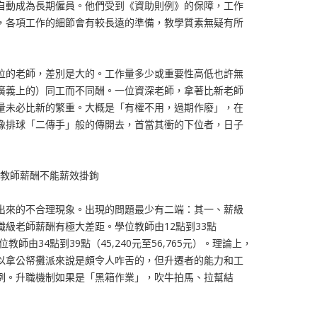
自動成為長期僱員。他們受到《資助則例》的保障，工作
，各項工作的細節會有較長遠的準備，教學質素無疑有所
位的老師，差別是大的。工作量多少或重要性高低也許無
廣義上的）同工而不同酬。一位資深老師，拿著比新老師
量未必比新的繁重。大概是「有權不用，過期作廢」，在
像排球「二傳手」般的傳開去，首當其衝的下位者，日子
教師薪酬不能薪效掛鉤
出來的不合理現象。出現的問題最少有二端：其一、薪級
級老師薪酬有極大差距。學位教師由12點到33點
學位教師由34點到39點（45,240元至56,765元）。理論上，
以拿公帑攤派來說是頗令人咋舌的，但升遷者的能力和工
例。升職機制如果是「黑箱作業」，吹牛拍馬、拉幫結