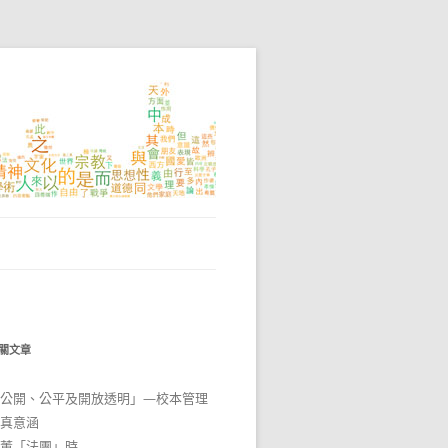
關文章
公開、公平及開放透明」—校本管理
真意涵
董「法團」時