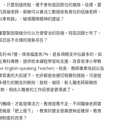
」，只要到達終點，便不會有退回原位的風險。這樣，要
的高級老師，薪酬可以養活三數個肯負責任的低級老師，
以奉有餘」，破壞團隊精神的建設？
權要製造階級分化以方便管治的技倆。特區回歸七年了，
容忍這不合理的現象存在？
的487億，增長幅度為7%，是各項開支中佔最多的。如
在專科專教、提供校本課程學習和支援、改善官津小學教
English-speaking Teacher)、校長、教師專業培訓以及
學質素的大前提下，也許都是些適切現實的措施。可是經
多樣化的開支的刪削：殺校、縮班、新入職老師薪酬控
撥款，相信入職者的工作前景是更堪虞了。
的暢順，才能發揮活力。教育經費不足，不同職級老師要
思維是「肥上瘦下」，教育的健全發展便無從確保。教育
酬制度的改革？