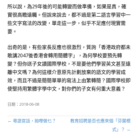
所以說，為29年後的可能轉變而做準備，如果是真，確
實很高瞻遠矚。但說來說去，都不過是第二語言學習中一
些文字寫法的改變，單走這一步，似乎不足應付現實需
要。
出奇的是，有些家長反應也很激烈，質詢「香港政府都未
敢講2047後香港會轉用簡體字」，為何學校要預先轉
變？但你送子女讀國際學校，不是要他們學習英文甚至遠
離中文嗎？為何這樣介意原先計劃放棄的語文的學習成
效，而且不過是簡簡單單的寫法上由繁轉簡？國際學校即
使堅持用繁體字學中文，對你們的子女有何重大意義？
日期：
2018-06-08
←
粵語官話，拗嚟做乜？
教育招聘是否也應來個「芬蘭模
文章導航列
式」？
→