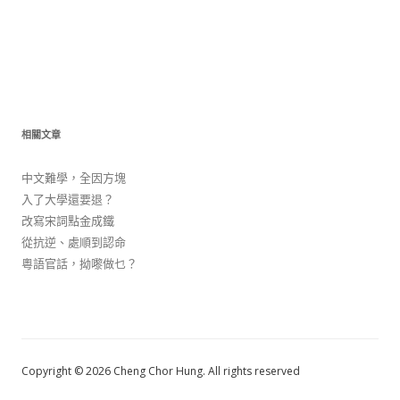
相關文章
中文難學，全因方塊
入了大學還要退？
改寫宋詞點金成鐵
從抗逆、處順到認命
粵語官話，拗嚟做乜？
Copyright © 2026 Cheng Chor Hung. All rights reserved