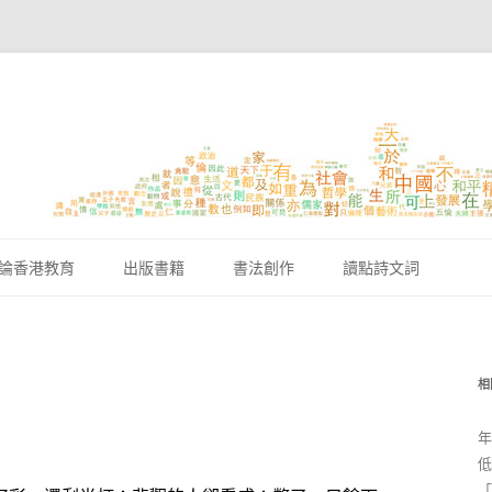
跳至內容區
論香港教育
出版書籍
書法創作
讀點詩文詞
？
相
年
低
「