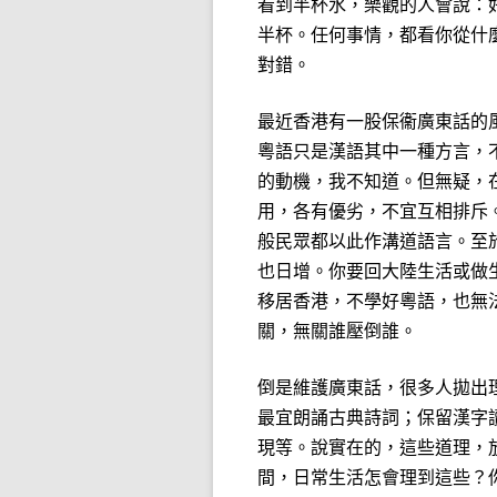
看到半杯水，樂觀的人會說：
半杯。任何事情，都看你從什
對錯。
最近香港有一股保衞廣東話的
粵語只是漢語其中一種方言，
的動機，我不知道。但無疑，
用，各有優劣，不宜互相排斥
般民眾都以此作溝道語言。至
也日增。你要回大陸生活或做
移居香港，不學好粵語，也無
關，無關誰壓倒誰。
倒是維護廣東話，很多人拋出理
最宜朗誦古典詩詞；保留漢字
現等。說實在的，這些道理，
間，日常生活怎會理到這些？