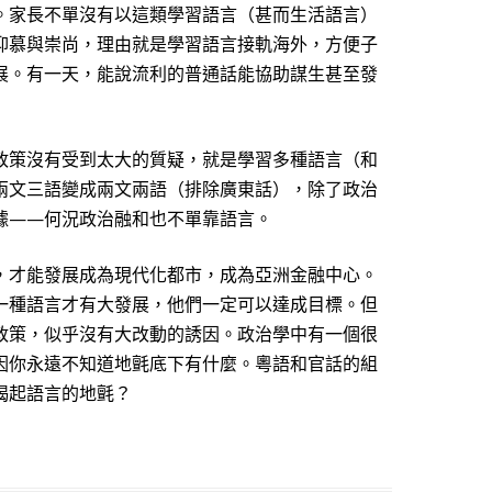
。家長不單沒有以這類學習語言（甚而生活語言）
仰慕與崇尚，理由就是學習語言接軌海外，方便子
展。有一天，能說流利的普通話能協助謀生甚至發
政策沒有受到太大的質疑，就是學習多種語言（和
兩文三語變成兩文兩語（排除廣東話），除了政治
據——何況政治融和也不單靠語言。
，才能發展成為現代化都市，成為亞洲金融中心。
一種語言才有大發展，他們一定可以達成目標。但
政策，似乎沒有大改動的誘因。政治學中有一個很
因你永遠不知道地氈底下有什麼。粵語和官話的組
揭起語言的地氈？