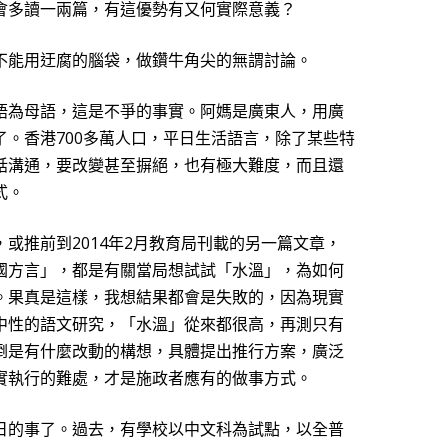
會多讀一兩篇，有這優勢有又何實際意義？
不能用迂腐的腦袋，做鑽牛角尖的無謂討論。
語為母語，這是不爭的事實。阿媽是廣東人，用廣
了。香港700多萬人口，平日生活語言，除了某些特
話溝通，要改變甚至摒絕，也有極大難度，而且還
式。
或推前到2014年2月教育局刊載的另一篇文章，
國方言」，都是有關當局想試試「水溫」，為如何
。果真是這樣，我想結果都會是失敗的，因為現實
中性的語文研究，「水溫」從來都很高，再測只有
倒是有什麼改動的構想，具體提出推行方案，廣泛
實執行的難處，才是施政者應有的做事方式。
日的事了。過去，有學校以中文科為試點，以全普