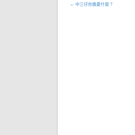
←
中三仔你擔憂什麼？
文章導航列