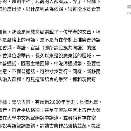
好彩，還剩半杯；悲觀的人卻看成：弊了，只餘下
認
麼角度出發，以什麼利益為依歸，很難從本質看其
中
風氣，起源是因教育局選載了一位學者的文章，稱
不是嚴格上的母語。是不是有在學制上推廣普通話
在香港，粵語、官話（即所謂民族共同語）的運
。香港位處華南，長久以來是說廣東話的區域，一
於普通話，隨著主權回歸，中港溝通頻繁，重要性
生意，不懂普通話，可說寸步難行。同樣，新移民
法融入群體。可見這類語言的爭辯，都和現實有
據：粵語古雅，有超過2,000年歷史；具備九聲，
讀音，符合平仄格律；甚至在粵語中有上古音大發
放在大學中文系聲韻課中講述，或者尚有存在空
你說粵語聲調鏗鏘，誦讀古典作品聲情並茂。提出