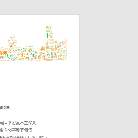
關文章
輕人多怨氣不宜深責
收入侵害教育價值
知識改變命運」還管用嗎？