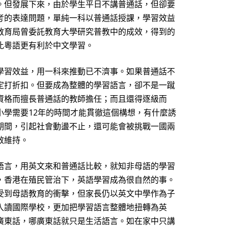
。但發展下來，由於學生平日不講普通話，但卻要
考的表達問題，單純一科以普通話授課，學習效益
教育局曾委託教育大學研究普教中的成效，得到的
比粵語更有利於中文學習。
學習效益，用一科來推動已不濟事。如果普通話不
定打折扣。但要成為整體的學習語言，卻不是一蹴
資格而擅長普通話的教師擔任；而且還得逐級而
小學需要12年的時間才能貫徹這個構想，有什麼誘
期間，引起社會動盪不止，還可能會被挑戰一國兩
效維持。
語言，用英文來和普通話比較，就知非母語的學習
，香港在殖民管治下，英語學習成為很自然的事。
受到母語教育的衝擊，但家長仍以英文中學作為子
入讀國際學校，更加把學習語言整體地扭轉為英
廣東話，哪廣東話就只是生活語言。如在家中只講