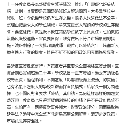
上一任教育局長為舒緩收生緊張情況，推出「自願優化班級結
構」計劃，其實即是意圖透過減班去解決問題。大多數學校中一
減收一班，令危機學校仍有生存之機。很多人說這做法不公平，
沒理由把需求大的學位削減，拿來支援沒人報讀的學校的生存機
會。要這樣做，就是既不欲在錯估學位數字上負責任，也怕教協
策動反殺校運動。官員要自保，唯有做出不符合市場原則的措
施。減班剩餘了一大批超額教師，職位可以凍結六年，堵塞新入
職者進入行業的機會。這是不折不扣的因政治因素而拖累專業。
最近反直資風氣盛行，有策反者甚至要求全面凍結直資計劃。直
資計劃已實施超過二十年，學校數目一直有增加。過去有頂級名
校轉直資，過程順利，不聞甚麼「影響階級向上流動」的質疑；
也有名氣不怎麼大的學校新辦而採直資模式，給家長一個另類選
擇，也不聞反對者要求「凍結」其申請。為何這樣那樣的問題突
然浮現，教育局也只得暫緩個別學校的申請？是不是政府民望不
高，生怕再有一兩樁反對事件鬧大，影響政治評分，因而採取拖
延手法？過程中完全沒有教育局高層公開解畫，清楚肯定政策，
市場訊息非常混亂。