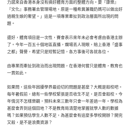
力感來自香港本身沒有搞好體育方面的整體方向。要『康樂』
『文化』事務署去管理場地，原是一種希冀兼職奶媽可以做出好
過親生娘的奢望。」這是一項專業牽扯到政治層面所出現的問
題。
還好，體育項目是一次性，賽會表示來年未必會考慮由香港主辦
了。今年一百五十個地區直播，爛場丟人現眼，賠上香港「盛事
之都」聲譽，希望只是短暫記憶，各方事後可各就各位。
由專業而牽扯到政治而出現問題，在香港何嘗只是體育，教育也
一貫如此。
如果問，這些年困擾學界最迫切的問題是甚麼？大概是殺校吧。
每年暑假前，總有一些學校緊張是否收生不足，是否會殺校。今
年情況不怎樣樂觀，預料未來三數年只會一年差過一年。學校為
甚麼會弄到這個田地？不是教育局清楚地掌握就學人數的數據
嗎？如果預估學生人數不足，為甚麼會有這麼多學校開辦？開完
又殺，是不是浪費資源？