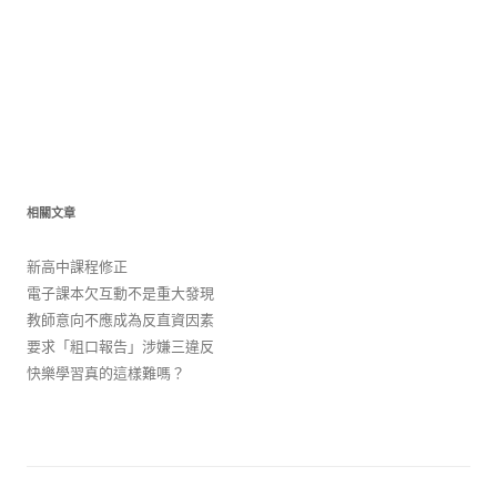
相關文章
新高中課程修正
電子課本欠互動不是重大發現
教師意向不應成為反直資因素
要求「粗口報告」涉嫌三違反
快樂學習真的這樣難嗎？