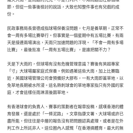
節，但從一些事後檢討的說話，大致也知整件事也有兒戲的成
份。
民政事務局長曾德成指球場保養沒問題，七月是養草期，正常不
會一周有多場比賽舉行。但事實是一個星期中有五場比賽，有兩
天是接連兩場演出，天雨只加速問題的浮現。「不會一周有多場
比賽」，最後批准「一周有五場比賽」，是誰把關不力？
天是下大雨的，但球場有沒有危機管理意識？賽後有英超專家
「寸」大球場屬家庭式保養。例如遇著這些大雨，加上比賽臨
近，英國球場管理公司會預備好大膠布，一有大雨即蓋草地，以
免草地長期被水所浸。這名熱刺球會的草地專家指只有外國的家
庭，才會這樣任雨淋濕後園草地。
有香港球會的負責人、賽事的策劃者在報章投稿，感嘆香港的體
育發展，還是處於「一條泥路」。文章指康文署、大球場或許已
盡所能，但往往是中層的報告沒有把問題認真處理，或者是在外
判工作上所託非人。這位圈內人感慨「在香港搞體育，最大的無