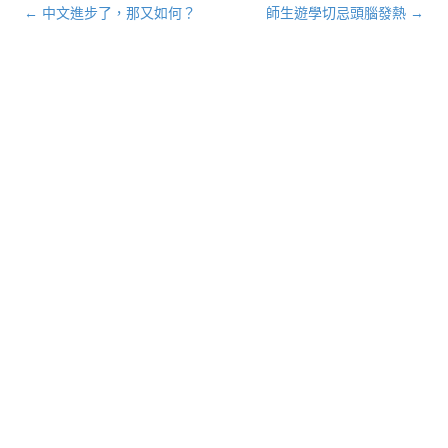
←
中文進步了，那又如何？
師生遊學切忌頭腦發熱
→
文章導航列