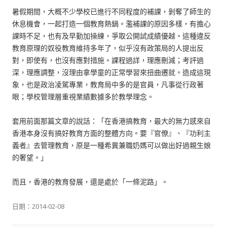
暑假期間，大概不少學校已進行不同程度的補課，剝奪了師生的
休息機會，一起打造一個教育熱鍋。濫補課的原因多樣，有擔心
課時不足，也有及早勤加操練，爭取公開試成績優越。這種違反
教育原理的奴役教育維持多年了，似乎沒有政策局的人提出反
對，即使有，也沒有應對措施。課程過詳，理應刪減；考評過
深，理應調整，沒理由拿學童的正常學習來扭曲遷就。造成這現
象，也是政治凌駕專業，教育局中多的是官員，凡事從行政著
眼；學校管理層重視業績數據多於教學理念。
套用前面那篇文章的說話：「在香港搞教育，最大的無力感來自
香港本身沒有搞好教育方面的整體方向。要『官僚』、『功利主
義者』去管理教育，原是一種希冀兼職奶媽可以做出好過親生娘
的奢望。」
而且，香港的教育發展，還是處於「一條泥路」。
日期：
2014-02-08