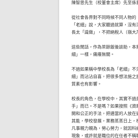
陳智思先生（校董會主席）先至係我
從社會各界對不同時候不同人物的
「老細」說，大家聽過就算，沒有
長太「識做」，不把納稅人（嶺大
這些閒話，作為茶餘飯後談助，本
細」一樣，痛癢無關。
不過如果稱中學校長為「老細」不
細」而沾沾自喜，把很多想法施之
質素也有影響。
校長的角色，在學校中，其實不過是一
手」而已。不是嗎？如果按照《資
開和公正的手法，把適當的人放在
其能，學校發展，業務蒸蒸日上，
凡事親力親為，勞心勞力，就因科
現象，或許就是職位的在任者不稱