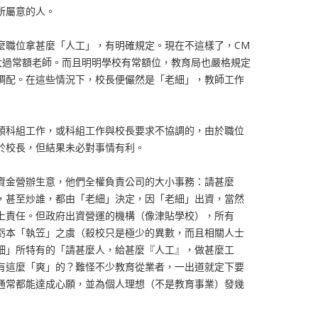
所屬意的人。
麼職位拿甚麼「人工」，有明確規定。現在不這樣了，CM
大過常額老師。而且明明學校有常額位，教育局也嚴格規定
調配。在這些情況下，校長便儼然是「老細」，教師工作
預科組工作，或科組工作與校長要求不協調的，由於職位
於校長，但結果未必對事情有利。
資金營辦生意，他們全權負責公司的大小事務：請甚麼
，甚至炒誰，都由「老細」決定，因「老細」出資，當然
上責任。但政府出資營運的機構（像津貼學校），所有
虧本「執笠」之虞（殺校只是極少的異數，而且相關人士
細」所特有的「請甚麼人，給甚麼『人工』，做甚麼工
有這麼「爽」的？難怪不少教育從業者，一出道就定下要
通常都能達成心願，並為個人理想（不是教育事業）發幾