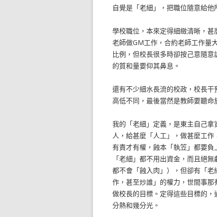
自覺是「老細」，把職位隨意給他
學校職位，本來定得細緻清晰，甚
老師做GM工作，合約老師工作量
比例，但校長很多時卻按己意隨意
的質和量要仰其鼻息。
還有不少細水長流的校政，校長干
高低不同，最後當然是教師要聽命
我的「老細」定義，是東主自己拿
人，給甚麼「人工」，做甚麼工作
有責才有權，蝕本「執笠」都要負
「老細」都不用出資金，而且絕無
都不會「蝕入肉」），但卻有「老
作，甚至炒誰」的權力，世間事那
做校長的目標。定得這些目標的，
分熱和幾分光。