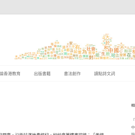
跳至內容區
論香港教育
出版書籍
書法創作
讀點詩文詞
相
「
中
吸
日開賣。沿街站滿地產經紀，紛紛拿著樓書招徠：「老細