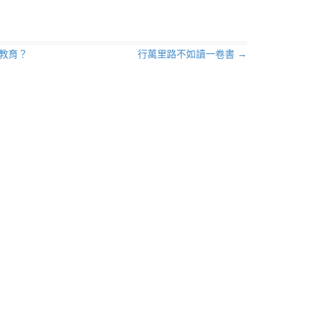
教育？
行萬里路不如讀一卷書
→