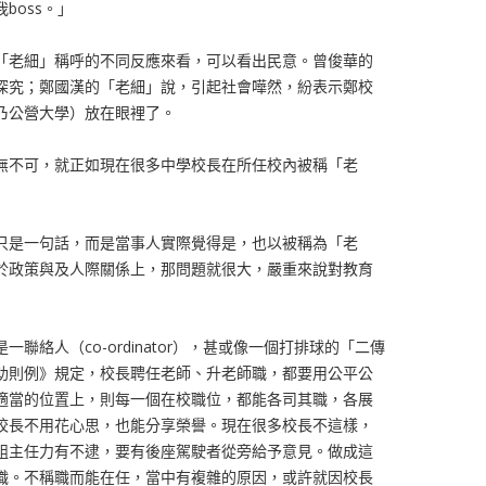
boss。」
「老細」稱呼的不同反應來看，可以看出民意。曾俊華的
深究；鄭國漢的「老細」說，引起社會嘩然，紛表示鄭校
乃公營大學）放在眼裡了。
無不可，就正如現在很多中學校長在所任校內被稱「老
只是一句話，而是當事人實際覺得是，也以被稱為「老
於政策與及人際關係上，那問題就很大，嚴重來說對教育
聯絡人（co-ordinator），甚或像一個打排球的「二傳
助則例》規定，校長聘任老師、升老師職，都要用公平公
適當的位置上，則每一個在校職位，都能各司其職，各展
校長不用花心思，也能分享榮譽。現在很多校長不這樣，
組主任力有不逮，要有後座駕駛者從旁給予意見。做成這
職。不稱職而能在任，當中有複雜的原因，或許就因校長