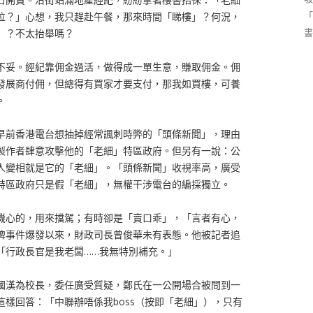
「
位？」心想，我只趕赴午餐，那來時間「睇樓」？何況，
書
」？不太抬舉嗎？
不妥。經紀靠佣金過活，做得成一單生意，賺取佣金。佣
發展商付佣，但總得有買家才要支付，那我如買樓，可養
。
早前香港電台想抽掉經常諷刺時弊的「頭條新聞」，理由
製作者肆意攻擊他的「老細」特區政府。但另有一說：公
人變相就是它的「老細」。「頭條新聞」收視率高，廣受
特區政府只是假「老細」，無權干涉電台的編採獨立。
機心的，用來擋駕；有時卻是「賣口乖」，「言者有心，
牌事件爆發以來，財政司長曾俊華未有表態。他被記者追
「行政長官是我老闆……我無特別補充。」
國漢為校長，委任廣受質疑，鄭氏在一公開場合被問到一
樣回答：「中聯辦唔係我boss（按即「老細」），只有