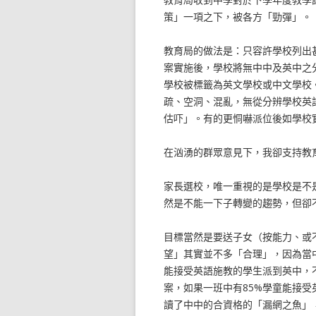
策」一項之下，被各方「勁彈」。
教育局的做法是：只容許學校列出
案實施後，學校將無中中及英中之
學校被標籤為英文學校或中文學校
疏、空洞、混亂，無從分辨學校英
估吓」。有的更恫嚇派位後如學校
在汹湧的群眾意見下，我卻支持教
家長選校，唯一重視的是學校是不
然是不能一下子轉變的趨勢，但卻
目標當然是要送子女（按能力、或
望」其實並不多「合理」，因為當
能接受英語施教的學生派到英中，
案，如果一班中有85%學童能接
讀了中中的合資格的「漏網之魚」