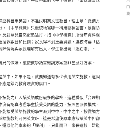
由
我
甚麼科目用英語，不准說明英文班數目。理由是：微調方
分。《中學概覽》只籠統地寫哪一科用哪種語言，是提防
。反對意見自然窮追猛打，指《中學概覽》所發布資料粗
語授課數目和比例；家長得不到重要資訊，選校時要「估
實際情況與家長理解有出入，學生會出現「逃亡潮」。
育局的做法，縱使教學語言微調方案並非甚麼好方案。
是英中，如果不是，就要知道有多少班用英文施教，這固
不應是錯判教育現實的借口。
不按能力）入讀英語成份最多的學校。這種看似「合理期
中沒有認真考慮學童接受英語的能力。按照舊派位模式，
不能接受英語施教的學生派到中中。中中之中，按微調方
受英語施教的可開英文班，這是希望使原本應該讀英中但卻
，還原他們本來的「權利」，只此而已。家長選校，難道