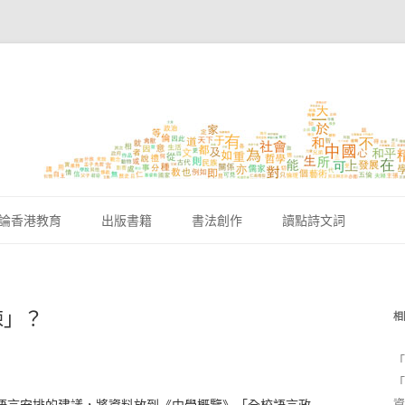
跳至內容區
論香港教育
出版書籍
書法創作
讀點詩文詞
揀」？
相
「
「
資
語言安排的建議，將資料放到《中學概覽》「全校語言政