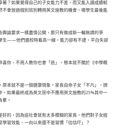
卓著？如果覺得自己的子女能力不差，而又能入讀成績較
然不會放過個別班別轉用英文施教的機會，哪學生最後能
些輿論要求一樣盡情公開，那只有做成新一輪無謂的爭
學生——他們選校時看高一線，能力卻有不逮，平白失卻
恭喜你，不用人教你也會「逃」，根本就不關於《中學概
，原本就不是一個健康現象。家長自命子女「不凡」，擠
中，如果最終成為英文班中不應用英文施教的25%其中一
負累。
是好的，因為這社會就有太多模糊的家長，他們對子女經
麼學習效能，一向以來還不是習慣「估估吓」？