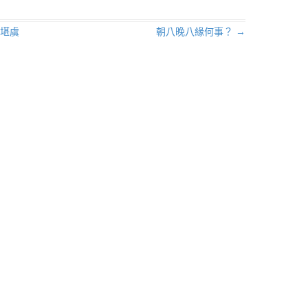
堪虞
朝八晚八緣何事？
→