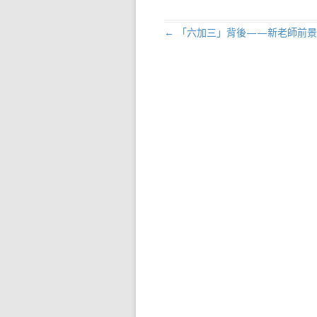
←
「六加三」背後——新老師前景
文章導航列