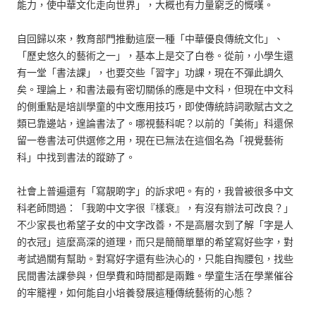
能力，使中華文化走向世界」，大概也有力量窮乏的慨嘆。
自回歸以來，教育部門推動這麼一種「中華優良傳統文化」、
「歷史悠久的藝術之一」，基本上是交了白卷。從前，小學生還
有一堂「書法課」，也要交些「習字」功課，現在不彈此調久
矣。理論上，和書法最有密切關係的應是中文科，但現在中文科
的側重點是培訓學童的中文應用技巧，即使傳統詩詞歌賦古文之
類已靠邊站，遑論書法了。哪視藝科呢？以前的「美術」科還保
留一卷書法可供選修之用，現在已無法在這個名為「視覺藝術
科」中找到書法的蹤跡了。
社會上普遍還有「寫靚啲字」的訴求吧。有的，我曾被很多中文
科老師問過：「我啲中文字很『樣衰』，有沒有辦法可改良？」
不少家長也希望子女的中文字改善，不是高層次到了解「字是人
的衣冠」這麼高深的道理，而只是簡簡單單的希望寫好些字，對
考試過關有幫助。對寫好字還有些決心的，只能自掏腰包，找些
民間書法課參與，但學費和時間都是兩難。學童生活在學業催谷
的牢籠裡，如何能自小培養發展這種傳統藝術的心態？