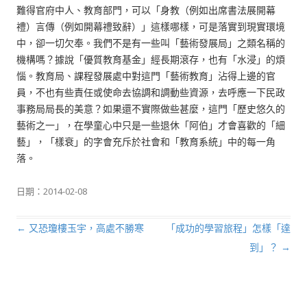
難得官府中人、教育部門，可以「身教（例如出席書法展開幕
禮）言傳（例如開幕禮致辭）」這樣哪樣，可是落實到現實環境
中，卻一切欠奉。我們不是有一些叫「藝術發展局」之類名稱的
機構嗎？據說「優質教育基金」經長期滾存，也有「水浸」的煩
惱。教育局、課程發展處中對這門「藝術教育」沾得上邊的官
員，不也有些責任或使命去協調和調動些資源，去呼應一下民政
事務局局長的美意？如果還不實際做些甚麼，這門「歷史悠久的
藝術之一」，在學童心中只是一些退休「阿伯」才會喜歡的「細
藝」，「樣衰」的字會充斥於社會和「教育系統」中的每一角
落。
日期：
2014-02-08
←
又恐瓊樓玉宇，高處不勝寒
「成功的學習旅程」怎樣「達
文章導航列
到」？
→