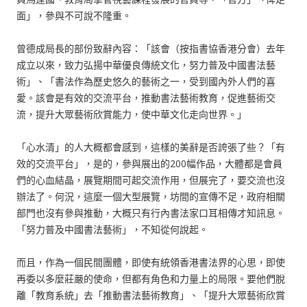
面」，參與不可說不隆重。
曾德成局長的部份致辭內容：「該會（按指書協香港分會）去年
成立以來，致力弘揚中華優良傳統文化，努力普及中國書法藝
術」、「書法作為歷史悠久的藝術之一，受到國內外人們的喜
愛。該會是有效的交流平台，推動書法藝術教育，促進藝術交
流，提升大眾藝術欣賞能力，使中華文化走向世界。」
「心水清」的人大概都會感到，這樣的美辭是否誇張了些？「有
效的交流平台」，是的，參與展出的200幅作品，大體都是會員
們的心血結晶，展覽期間可起交流作用，但展完了，要交流也沒
辦法了。何況，這麼一個大型展覽，坊間的宣傳不足，政府相關
部門也沒有參與推動，大概只有行內書法家口耳相傳才知訊息。
「努力普及中國書法藝術」，不知從何說起。
而且，作為一個民間團體，即使有統領香港書法界的心思，即使
再委以多麼莊嚴的使命，但都有角色和力量上的局限。要他們脫
離「教育系統」去「推動書法藝術教育」、「提升大眾藝術欣賞