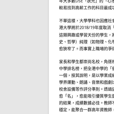
年大多數
DSE
「狀元」的「心
較易找到高薪工作的科目最成
不單這樣，大學學科也因應社
港大學將
於
2018/19
年度取消
這類興趣或學習天份的學生，
史、哲學）純理（如物理、化
愈狹窄了。而事實上職場的爭
家長和學生都崇尚名校，角逐
中學排名榜，把全港中學的「
一個，按其說明，是以學業成
學界運動、朗誦、音樂和戲劇
校舍設備等作評分準則。透過
愈「名」，愈能吸引優質學生
的結果，成績數據必佳。教師
穩定，能聚合一群高年資教師