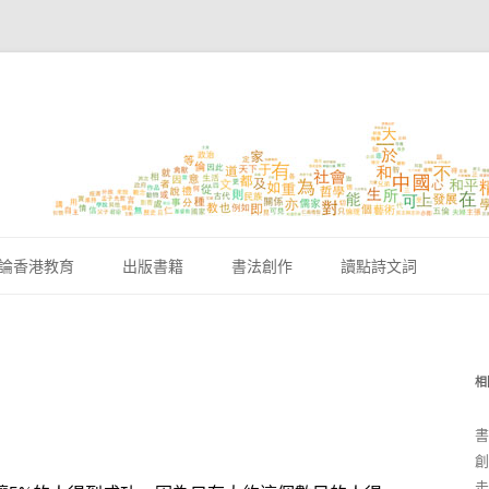
跳至內容區
論香港教育
出版書籍
書法創作
讀點詩文詞
？
相
書
創
走