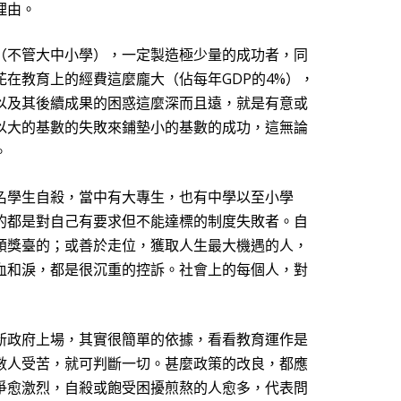
理由。
（不管大中小學），一定製造極少量的成功者，同
花在教育上的經費這麼龐大（佔
每年
GDP
的
4%
）
，
以及其後續成果的困惑這麼深而且遠，就是有意或
以大的基數的失敗來鋪墊小的基數的成功，這無論
。
名學生自殺，當中有大專生，也有中學以至小學
的都是對自己有要求但不能達標的制度失敗者。自
頒獎臺的；或善於走位，獲取人生最大機遇的人，
血和淚，都是很沉重的控訴。社會上的每個人，對
新政府上場，其實很簡單的依據，看看教育運作是
數人受苦，就可判斷一切。甚麼政策的改良，都應
爭愈激烈，自殺或飽受困擾煎熬的人愈多，代表問