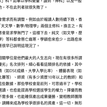
水」科。如單以學科衡量，讀到「神科」以及一般
功，不在此列者就很失敗了。
會需求而有調整。例如由於報讀人數持續下跌，香
「天文學、數學
物理學」兩個主修科。換言之，有
/
將會是求學無門了。這樣下去，純文（如文學、歷
學）等科都會唇亡齒寒，學額愈來愈少，出路愈來
逐很早已說明這現況了。
相關學位是他們最大的人生志向。現在有很多所謂
優劣」名次排列。細心看看這類排名的依據，其中
績（如
DSE
成績、大學入學比率）、體藝表現（如
比賽等）、師資（有多少資歷
10
年以上的教師）和
這些數據，那些學校會是前列，可思過半了。學校
選讀，也愈能提高學校選拔學生的權力。擇優而教
不需多做，也能確保產出成果優勝，變相教師團隊
，調轉來成為學校爭逐排名的資產。這一切，無形