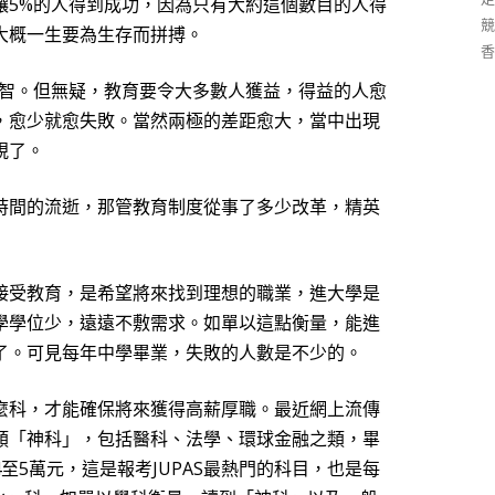
讓
5%
的人得到成功，因為只有大約這個數目的人得
競
大概一生要為生存而拼搏。
香
智。但無疑，教育要令大多數人獲益，得益的人愈
，愈少就愈失敗。當然兩極的差距愈大，當中出現
視了。
時間的流逝，那管教育制度從事了多少改革，精英
接受教育，是希望將來找到理想的職業，進大學是
學學位少，遠遠不敷需求。如單以這點衡量，能進
了。可見每年中學畢
業
，失敗的人數是不少的。
麼科，才能確保將來獲得高薪厚職。最近網上流傳
類「神科」，包括醫科、法學、環球金融之類，畢
4
至
5
萬元，這是報考
JUPAS
最熱門的科目，也是每