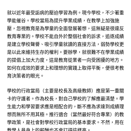
就以近年最受詬病的壓迫學習為例。現今學校，不少著重
學能催谷。學校當局為提升學業成績，在教學上加強施
壓，忽視教
育
是為學
童
的全面發展著想，這無疑是很違反
教育專業的。學校不能自外於整個社會的訴求，追逐成績
是建立學校聲譽、吸引學童就讀的直接方法，弱勢學校更
是以此來維持生存的權利。要辦學，就很難不在學業成績
的提倡上加大力度，這是教育從業者一向受困擾的地方。
如何在成效的要求上和理想的實踐上取得平衡，便很考教
育決策者的眼光。
學校的行政當局（主要是校長及高級教師）應是第一重關
卡的守護者。作為校長，對自己學校的了解應最清楚。學
生能力和學習要求應是相配合的，斷不應為求達到成績理
想而無所不用其極。推行適合（當然最好符合專業）的教
學政策，是社會對學校行政當局的基本要求。不然，用在
教學人員身上的薪酬也不會訂得這樣高。