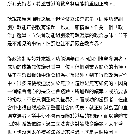
所有支持者，希望香港的教育制度能夠重回正軌。」
話說來頗有唏噓之感，但倚仗立法會選舉（即使功能組
別）較能正視教育議題，也是一廂情願。作為一個「政
治」選舉，立法會功能組別染有較濃厚的政治意味，並不
是不常見的事情，情況也並不局限在教育界。
從政治制度設計來說，功能選舉由不同組別推舉參選者，
成功的成為
位議員其中一位。但個別業界關心的事項，
70
除了在選舉綱領中還會稍為提及以外，到了實際政治運作
中，很多時便被迫消失於無形。這也是無可如何的，因為
一個議會關心的是泛社會議題，所通過的議案，或所要求
的撥款，不會只側重於某些界別。而成功的當選者，在議
會中也很自然成為了整個社會的代表，就正如港島區的直
選當選者，議事便不會再局限於港島的視野，而以整體市
民的利益為依歸
。過去立法會少討論教育議題，太平盛
世，也沒有太多撥款法案要求通過，就是這個原因。