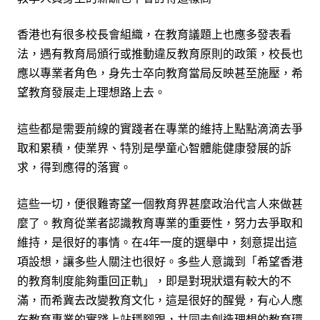
香港也有很多校長會組織，在教
育
議題上也應多發表看
法，遇有教育局頒行或推
動
違反教
育
原則的政策，校長也
應以專
業
者角
色
，身先士卒向教育當局反
映
甚至施壓，希
望教育發展走上理想路上去。
這些都是需要前線的實踐者在專業的維持上點點滴滴去爭
取和累積，使業界
、特別是學童心智體能健康發展的訴
求，得到應得的落實。
這些一切，便很難寄望一個教育界甚麼政治代言人來做甚
麼了。教育從業者認識教育專業的重要性，努力去爭取和
維持，是很好的事情。在
年一度的選舉中，刻意提出這
4
項設想，讓多些人關注也很好。多些人意識到「希望香港
的教育制度能夠重回正軌」，即是對現狀還有較大的不
滿，而希冀去改變教育文化，這是很好的醒覺，有心人應
在教育專業的實踐上站穩腳跟，共同去創造理想的教育環