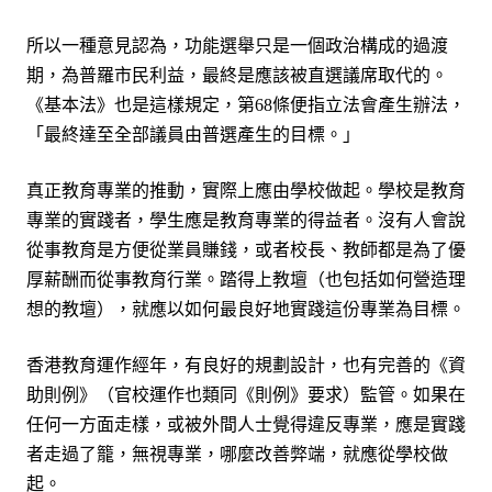
所以一種意見認為，功能選舉只是一個政治構成的過渡
期，為普羅市
民
利
益
，最終是應該被直選議席取代的。
《基本法》也是這樣規定，第
條便指立法會產生辦法，
68
「最終達至全部議員由普選產生的目標。」
真正教育專業的推動，實際上應由學校做起。學校是教育
專業的實踐者，學生應是教育專業的得益者。沒有人會說
從事教育是方便從業員賺錢，或者校長、教師都是為了優
厚薪酬而從事教育行業。踏得上教壇（也包括如
何
營造理
想的教壇），就應以如何最良好地實踐這份專業為目標。
香港教育運作經年，有良好的規劃設計，也有完善的《資
助則例》（官校運作也類同《則例》要求）監管。如果在
任何一方面走樣，或被外間人士覺得違反專業，應是實踐
者走過了籠，無視專業，哪麼改善弊端，就應從學校做
起。