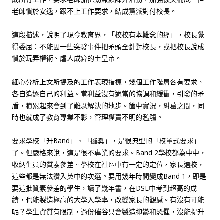
老師慣於安逸，跟不上工作要求，結成黨派對付校長。
這段描述，說明了現今教育界，「校校有本難念的經」，校長覺
得委屈：不能因一些突發事件把矛頭全針對校長，或把校長說成
慣於玩弄權術、虐人成癖的土皇帝。
細心分析上文所提及的工作表現指標，幾個工作階層各有要求，
各自追逐自己的利益。當利益沒有適當的協調和緩衝，引發的矛
盾，積累起來會到了難以解決的地步。箇中實況，糾葛之間，同
時也就成了教育專業不彰，管理權責不明的濫觴。
要求學校「升Band」、「攞獎」，是很典型的「校董式要求」
了。但嚴格來說，這是很不專業的要求。Band 2學校都為中中，
收納生員的質素參差。學校在社區中有一定的定位，家長選校，
這些都是無法鑽入英中的次選。要用幾年時間變成Band 1，即是
要這批質素參差的學生，讀了幾年書，在DSE中考到超高的成
績，也能製造極高的大學入學率，改變家長的觀感。有沒有可能
呢？學生資質有限制，過份催谷只會製造抑鬱和恐懼，沒能提升