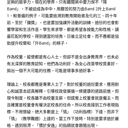
足夠的競爭力。現在的學界，只有聽聞英中要力保不「降
Band」，不被迫成為中中。用艱苦的努力由Band 2升上Band
1，較普遍的例子，可能要追溯到教育開始普及化的三、四十年
前。至於「攞獎」，也是要加強課外活動的訓練，過份的也會影
響學習和生活作息。學生來求學，都是希望各按能力和性格，讀
最匹配的學校，得到適當的培育，日後立足社會，而不應都是協
助提升校譽和「升Band」的棋子。
作為校董，縱使都是有心人士，但卻不是全出身教育界，也未必
有太深厚的教育認知。他們為功利好，為全心改善學校質素好，
拋出一個不大可能的任務，可能是壞事多過好事。
理論上，校長都應是專業人士了，對於校董的過份要求，應用耐
心和誠意去認真解釋，引導校政發展循一條健康的道路前進。但
現今制度，校長雖不由校董支薪，但感覺上校董會就是僱主。而
且確實是校董會有權決定校長的任命。所以校長接到工作表現指
標，不用懷疑，絕大多數是上「情」（功利指標）下達，而非下
「情」（教學難題）上達的。當工作下放時，特別是要求過於嚴
格，遇到阻滯，「慣於安逸」的指摘就會跟隨出現。