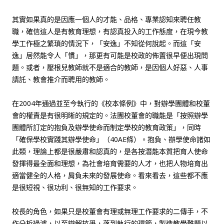
其實如果真的是因應一個人的才能、品格、專業認知來聘任教
職，確信這人是有教育理想，有認真投入的工作態度，在現今教
學工作極之繁瑣的情況下，「安逸」不知從何說起。而這「安
逸」居然能令人「慣」，那更有可能是校政的佈置很早便出現問
題。或者，壓根兒教師就不是適合的教師，是因個人好惡、人事
請託、教會推介而聘用的教師。
在2004年通過並至今執行的《校本條例》中，對辦學團體和校董
會的權責是有很明晰的規定的。法團校董會的職能是「按照辦學
團體所訂定的抱負及辦學使命而制定學校的教育政策」，同時
「確保學校實踐其辦學使命」（40AE條）。抱負、辦學使命諸如
此類，理論上都是很嚴肅和認真的，是各按潛能本質把育人使命
發揮得最全面和理想，為社會培育需要的人才，也把人物培育出
適當健全的人格，肩負未來的發展使命。看來看去，這些都不應
是很短視、很功利、很無知的工作要求。
校長的角色，如果只是校董會有理或無理工作要求的二傳手，不
作分析過濾，以至辯解抗爭，落到執行的環節，製造教學難題以