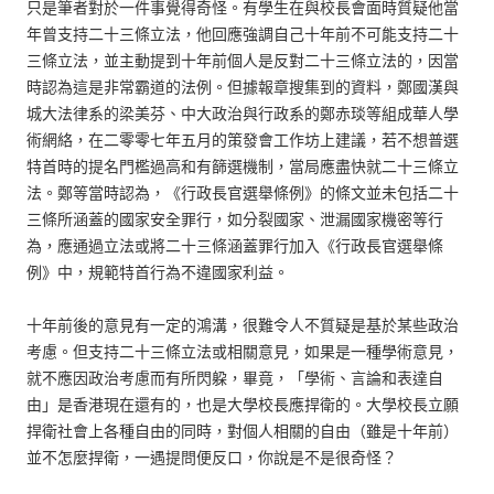
只是筆者對於一件事覺得奇怪。有學生在與校長會面時質疑他當
年曾支持二十三條立法，他回應強調自己十年前不可能支持二十
三條立法，並主動提到十年前個人是反對二十三條立法的，因當
時認為這是非常霸道的法例。但據報章搜集到的資料，鄭國漢與
城大法律系的梁美芬、中大政治與行政系的鄭赤琰等組成華人學
術網絡，在二零零七年五月的策發會工作坊上建議，若不想普選
特首時的提名門檻過高和有篩選機制，當局應盡快就二十三條立
法。鄭等當時認為，《行政長官選舉條例》的條文並未包括二十
三條所涵蓋的國家安全罪行，如分裂國家、泄漏國家機密等行
為，應通過立法或將二十三條涵蓋罪行加入《行政長官選舉條
例》中，規範特首行為不違國家利益。
十年前後的意見有一定的鴻溝，很難令人不質疑是基於某些政治
考慮。但支持二十三條立法或相關意見，如果是一種學術意見，
就不應因政治考慮而有所閃躱，畢竟，「學術、言論和表達自
由」是香港現在還有的，也是大學校長應捍衛的。大學校長立願
捍衛社會上各種自由的同時，對個人相關的自由（雖是十年前）
並不怎麼捍衛，一遇提問便反口，你說是不是很奇怪？