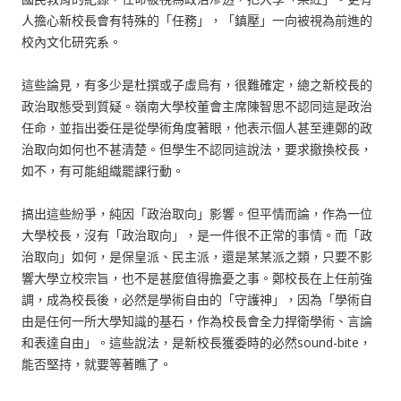
人擔心新校長會有特殊的「任務」，「鎮壓」一向被視為前進的
校內文化研究系。
這些論見，有多少是杜撰或子虛烏有，很難確定，總之新校長的
政治取態受到質疑。嶺南大學校董會主席陳智思不認同這是政治
任命，並指出委任是從學術角度著眼，他表示個人甚至連鄭的政
治取向如何也不甚清楚。但學生不認同這說法，要求撤換校長，
如不，有可能組織罷課行動。
搞出這些紛爭，純因「政治取向」影響。但平情而論，作為一位
大學校長，沒有「政治取向」，是一件很不正常的事情。而「政
治取向」如何，是保皇派、民主派，還是某某派之類，只要不影
響大學立校宗旨，也不是甚麼值得擔憂之事。鄭校長在上任前強
調，成為校長後，必然是學術自由的「守護神」，因為「學術自
由是任何一所大學知識的基石，作為校長會全力捍衛學術、言論
和表達自由」。這些說法，是新校長獲委時的必然sound-bite，
能否堅持，就要等著瞧了。