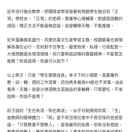
近年流行融合教學，把殘障或學習發展有問題學生融合到「正
常」學校去。「正常」的老師，要兼學心理輔導，對讀寫困難的
成因、矯正方法不能毫無認識。這是輔導天職，不能推搪。
近年濫藥風氣盛行，共建抗毒文化是學習主題。校園驗毒也被理
解為事在必行，否則對不住學生，縱使效用、私隱、行政配套一
大堆問題還未理清頭緒。但只要祭起訓導的廣義精神，不能管怎
能教？校長說得，有誰可以說不？
以上例子，只是「學生健康成長」傘子下的小環節，真要羅列
教、訓、輔、德的工作清單，恐怕再多幾張A4紙也不濟事。由此
看來，天職，就是沙律湯飽主菜甜品的車輪轉，只管要吃，不准
說夠，你說不是嗎？
莊子說的「生也有涯，知也無涯」，似乎可給挪用改寫：「生」
是教師的精神體力，「知」是千奇百怪社會中千奇百怪的思想意
識。「只管教書不管教人」，是很嚴苛的指責。但有沒有想過，
教書就是教人，教好書就是教好人？書本知識如果只是考試資料