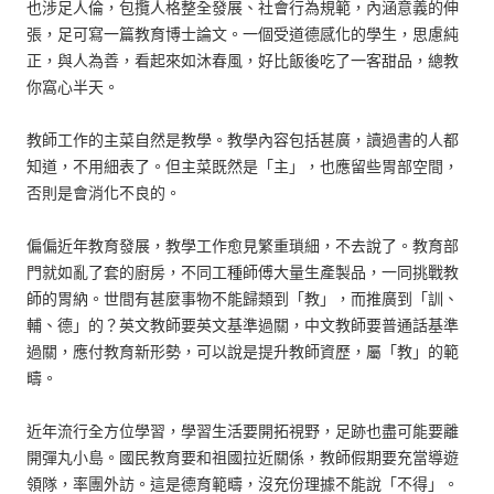
也涉足人倫，包攬人格整全發展、社會行為規範，內涵意義的伸
張，足可寫一篇教育博士論文。一個受道德感化的學生，思慮純
正，與人為善，看起來如沐春風，好比飯後吃了一客甜品，總教
你窩心半天。
教師工作的主菜自然是教學。教學內容包括甚廣，讀過書的人都
知道，不用細表了。但主菜既然是「主」，也應留些胃部空間，
否則是會消化不良的。
偏偏近年教育發展，教學工作愈見繁重瑣細，不去說了。教育部
門就如亂了套的廚房，不同工種師傅大量生產製品，一同挑戰教
師的胃納。世間有甚麼事物不能歸類到「教」，而推廣到「訓、
輔、德」的？英文教師要英文基準過關，中文教師要普通話基準
過關，應付教育新形勢，可以說是提升教師資歷，屬「教」的範
疇。
近年流行全方位學習，學習生活要開拓視野，足跡也盡可能要離
開彈丸小島。國民教育要和祖國拉近關係，教師假期要充當導遊
領隊，率團外訪。這是德育範疇，沒充份理據不能說「不得」。