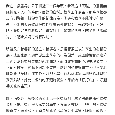
我在「教書界」呆了將近三十個年頭，看著這「天職」的意義無
限擴充。入行的時候，面對的自然是教學工作為主。那時學校都
設有訓導組，統領學生的紀律行為。訓導和教學不能說沒有關
連，不少看似有教育理想的從業者都會說：「先管後教」。好
吧，管得好自然教得好，管就好比主餐前的沙律，吃了會「醒醒
胃」，吃正菜時可會較起勁。
稍後又有輔導組的設立。輔導者，是接管課堂以外學生的心智發
展，或因家庭問題而誕生出學童的行為偏差，或因體格智商腦分
工內分泌各類發展或分配出問題，而引致學童的心理生理發展不
平衡不健全，範疇不可說不寬廣。處理的也要很專業，但不少老
師都要「硬啃」這工作。好吧，學生行為意識家庭糾紛給調整得
妥妥貼貼，好比主餐前吃了麪飽餐湯，胃部給「打打底」，好迎
接美味的主菜。
訓、輔以外，及後又再分工出一個德育組，顧名思義是搞道德教
育的。把「德」滲入常規教學中，沒有人會說不「得」的。德智
體群美，德排頭。至聖先師孔子《論語》中講德，既關乎政治，