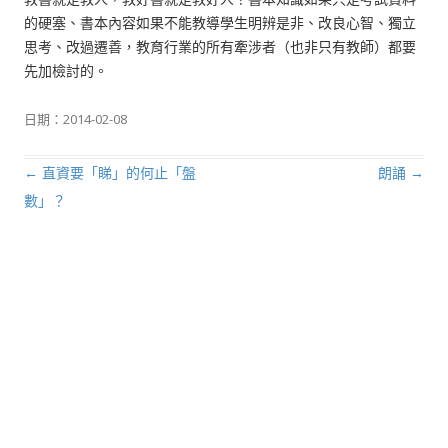
的硬塞、書本內容如果不能教導學生明辨是非、改良心智、獨立
思考、改過遷善，教育行業的所有牽涉者（也非只有教師）都要
先加檢討的。
日期：
2014-02-08
←
直資要「睇」的何止「盤
朗誦
→
文章導航列
數」？