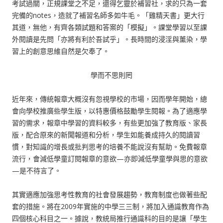
考試過關，正規課堂之不足，還得乞靈於補習社，求的只為一套
完備的notes，造就了補習名師多如牛毛。「雞精天書」更大行
其道，無他，有齊各類試題和答案的「模擬」。課堂學習以至課
外閱讀是先問「亦將有利於吾試乎」。長時間的浸淫與薰染，學
習上的創意思維自然是欠奉了。
學而不思則罔
近年來，傳統報章大概沒有忽視學校的市場，因而學年開始，總
會向學校推廣些學生版，以特惠價格鼓勵學生閱報。為了適應學
習的需求，報章中學習的資料較多，有些更加強了教育版、家長
版，配合原來的新聞報道和分析，學生如能養成持久的閱讀習
慣，對知識的增長或批判思考的培養不能說沒有幫助。免費報章
流行，會減低學童訂閱報章的意欲—亦即減低學童學與思的意欲
—是不待言了。
其實適應加強思考性教育的社會發展趨勢，教育制度也做著些配
套的措施。將在2009年實施的中學三三制，將加入通識教育作為
四個核心科目之一。據說，教統局推行通識科的目的是讓「學生