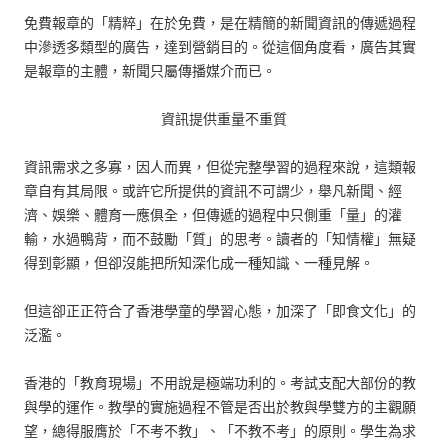
免費報章的「精粹」在於免費，是在精簡的新聞資訊的傳遞過程
中滲透多類型的廣告，達到營銷目的。從這個角度看，廣告其實
是報章的主體，新聞只屬傳播媒介而已。
資訊提供重量不重質
資訊需求之多寡，因人而異，但從完整學習的過程來說，這類報
章自有其局限。或許它所提供的資訊不可謂少，舉凡新聞、經
濟、娛樂、體育一應俱全，但傳遞的過程中只側重「量」的灌
輸，水過鴨背，而不鼓勵「質」的思考。讀者的「知情權」無疑
得到彰顯，但卻沒能把所知深化成一種知識、一種見解。
但這卻正正符合了香港學童的學習心態，加深了「即食文化」的
泛濫。
香港的「教育現場」不用說是極端功利的。考試支配大部份的教
與學的運作。教學的實施過程不管是否出於教與學雙方的主觀願
望，總得服膺於「不考不教」、「不教不考」的原則。學生為求