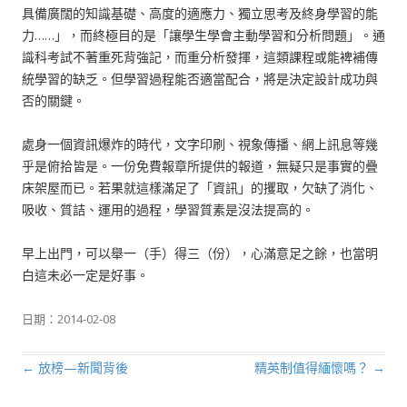
具備廣闊的知識基礎、高度的適應力、獨立思考及終身學習的能
力……」，而終極目的是「讓學生學會主動學習和分析問題」。通
識科考試不著重死背強記，而重分析發揮，這類課程或能裨補傳
統學習的缺乏。但學習過程能否適當配合，將是決定設計成功與
否的關鍵。
處身一個資訊爆炸的時代，文字印刷、視象傳播、網上訊息等幾
乎是俯拾皆是。一份免費報章所提供的報道，無疑只是事實的疊
床架屋而已。若果就這樣滿足了「資訊」的攫取，欠缺了消化、
吸收、質詰、運用的過程，學習質素是沒法提高的。
早上出門，可以舉一（手）得三（份），心滿意足之餘，也當明
白這未必一定是好事。
日期：
2014-02-08
←
放榜—新聞背後
精英制值得緬懷嗎？
→
文章導航列