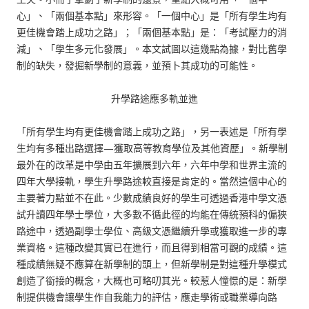
心」、「兩個基本點」來形容。「一個中心」是「所有學生均有
更佳機會踏上成功之路」；「兩個基本點」是：「考試壓力的消
減」、「學生多元化發展」。本文試圖以這幾點為據，對比舊學
制的缺失，發掘新學制的意義，並預卜其成功的可能性。
升學路途應多軌並進
「所有學生均有更佳機會踏上成功之路」，另一表述是「所有學
生均有多種出路選擇—獲取高等教育學位及其他資歷」。新學制
最外在的改革是中學由五年擴展到六年，六年中學和世界主流的
四年大學接軌，學生升學路途較直接是肯定的。當然這個中心的
主要著力點並不在此。少數成績良好的學生可透過香港中學文憑
試升讀四年學士學位，大多數不循此徑的均能在傳統預科的偏狹
路途中，透過副學士學位、高級文憑繼續升學或獲取進一步的專
業資格。這種改變其實已在進行，而且得到相當可觀的成績。這
種成績無疑不應算在新學制的頭上，但新學制是對這種升學模式
創造了銜接的概念，大概也可略叨其光。較惹人憧憬的是：新學
制提供機會讓學生作自我能力的評估，應走學術或職業導向路