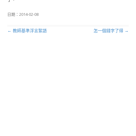
日期：
2014-02-08
←
教師基準浮言絮語
怎一個錢字了得
→
文章導航列