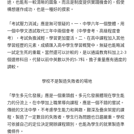
途，也能有一較清晰的圖象。而且是制度提供實踐機會的，假使
構想運作成功，也是一種好的摸索。
「考試壓力消減」應是無可懷疑的。一、中學六年一個整體，用
一個中學文憑試取代三年中兩個會考（中學會考、高級程度會
考），考試負擔減輕，學習更加靈活。二、在高中課程加入其他
學習經歷的元素，成績匯入高中學生學習概覽中，無疑也能略減
一試定生死的重載。當然還可以計較的，是以通識教育科加上2-3
個選修科目，代替以前中英數以外的5-7科，擔子重量應有適度的
調較。
學校不是製造失敗者的場地
「學生多元化發展」應是一個重頭戲。多元化發展體現在學生能
力的分流上。在中學加上職業導向課程，應是一個不錯的嘗試。
傳統的文法中學，不考慮學生能力和興趣，艱深及疊床架屋的課
程，製造了一定數目的失敗者，學生行為問題也日趨嚴重。學校
可依據自己的定位決定開辦課程類別，也能為學生的就業製造準
備條件。