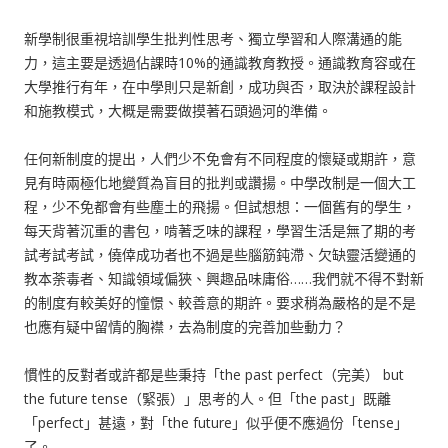
新學制很重視培訓學生批判性思考、獨立學習和人際溝通的能
力，這主要是透過佔課時10%的通識教育教授。通識教育容或在
大學推行有年，在中學則只是新創，成功與否，取決於課程設計
和施教模式，大概是需要做摸著石頭過河的準備。
任何新制度的提出，人們少不免會有不同程度的懷疑或期許，意
見有時兩極化地變質為盲目的批判或讚揚。中學改制是一個大工
程，少不免都會有些塵土的飛揚。但試想想：一個舊有的學生，
每天背著沉重的書包，啃著乏味的課程，學習生活是無了期的考
試考試考試，僥倖成功者也不過是些腦筋鈍滯、欠缺靈活變通的
教本荼毒者、知識領域偏狹、興趣品味庸俗……我們就不得不對新
的制度有較美好的憧憬、較善意的期許。要求稍為嚴格的是不是
也應有疑中留情的胸襟，去為制度的完善加些動力？
慣性的反對者或許都是些秉持「the past perfect（完美） but
the future tense（緊張）」思考的人。但「the past」既離
「perfect」甚遠，對「the future」似乎便不應過份「tense」
了。