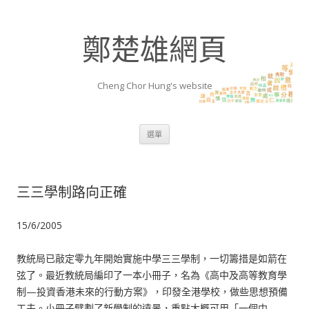
鄭楚雄網頁
Cheng Chor Hung's website
跳至內容區
選單
三三學制路向正確
15/6/2005
教統局已敲定零九年開始實施中學三三學制，一切籌措是如箭在
弦了。最近教統局編印了一本小冊子，名為《高中及高等教育學
制—投資香港未來的行動方案》，印發全港學校，做些思想預備
工夫。小冊子擘劃了新學制的遠景，重點大概可用「一個中