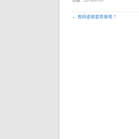
日期：
2016-07-27
←
教師還需要尊重嗎？
文章導航列