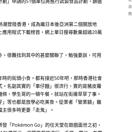
計劃」申請的
51
個單位將進行試製食品計劃，篩選
梁
教
熱潮登陸香港，成為繼日本後亞洲第二個開放地
上應用程式下載榜首，網上單日搜尋數量超過
20
萬
外，很難找到其中的甚麼關聯了，勉強要說，可用
年時的街頭小食。都有接近
50
年吧，那時香港社會
式。名副其實的「車仔麵」很流行，賣的是豬皮蘿
麵條，學生哥的一頓午
餐
，就站在街邊草草了事。
仔」等也都是放學必吃美食。從業者「營
業額
」雖
檔主很多時更要「走鬼」。
研發「
Pokémon
Go
」的任天堂在遊戲面世之初，