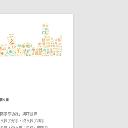
關文章
回家零功課」講吓就算
長做了好事，校長做了壞事
要讀大學不是「搵錢」的開端