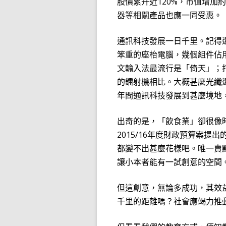
股價累升近
120%
，市值增加約
器等相關產品也應一同受惠。
通訊科技發展一日千里。記得
笨重的座枱電腦，幾個組件佔
文輸入法最流行是「倚天」；
的鐳
射
機相比。大概甚麼光纖
年間通訊科技發展到甚麼境地
出奇的是，「飲食業」卻很像
2015/16
年度財政預算案提出
都變不出甚麼花樣吧。唯一賣
讓小本者能有一試創意的空間
但這創意，無論多成功，其效
千里的距離嗎？社會應竭力推