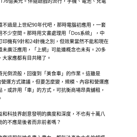
176
億美元。伴隨遊戲的流行，手機、電池、充電
還不過是上世紀
9
0
年代吧，那時電腦初應用，一套
用不少空間。那時用文書處理用「
Dos
系統」，中
打印機有
9
針和
24
針機之別，但效
果
當
然
不能和現在
還未廣泛應用，「上網」可能連概念也未有。
20
多
，大家應都有目共睹了。
時光倒流般，回復到「美食車」的作業。這雖是
的營運方式建議，但要怎麼變，規模、內容和營運應
點，或許用「車」的方式，可抗衡商場昂貴舖租，
。
益
和科技界創意發明的廣度和深度，不也有十萬八
動的不應是後者而非前者嗎？