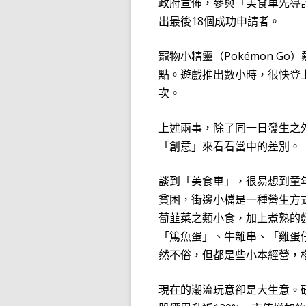
政府宣佈，參與「美食車先導
出最後
18
個成功申請者。
寵物小精靈（
Pokémon
Go
）
點。遊戲推出數小時，很快登
次。
上述兩事，除了同一日發生之
「創意」來看看當中的差別。
談到「美食車」，很易想到童
貧困，街邊小檔是一種營生方
蔔韮菜之類小食，加上煮
熟
的
「篤魚蛋」、牛雜串、「雞
蛋
然
不俗，但都是些小本經營，
現在的潮流玩意卻是大生意。