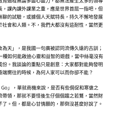
教育過程無論多盡心盡力，都無法產生太多的領導
長，課內課外課業之重，應是世界首屈一指吧，但
無聊的試驗，或據個人天賦特長，持久不懈地發展
於社會和人類。不，我們大都沒有這耐性，當然更
食為天」，是我國一句廣被認同流傳久
遠
的古訓；
一種如何能啟迪心靈和益智的遊戲，當中絲毫沒有
成份。我談論的重點只是創意：大家都對能夠發明
極端嚮往的時候，為何人家可以而你卻不能？
Go
」
，單就商機來說，是否有些侷促和寒傖之
流帶領，那就不要怪後生仔個個趨之若鶩，當然財
子了。但，都是心甘情願的，那倒沒甚麼好說了。