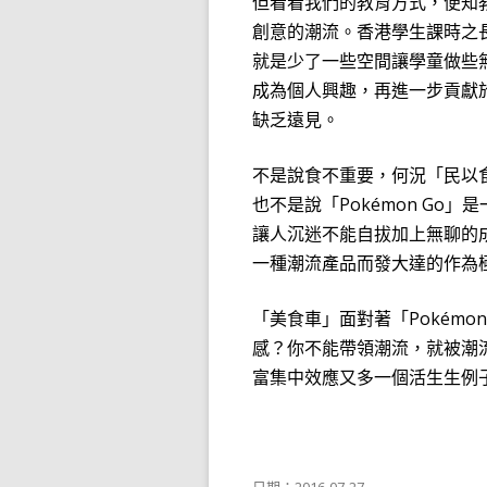
但看看我們的教育方式，便知
創意的潮流。香港學生課時之
就是少了一些空間讓學童做些
成為個人興趣，再進一步貢獻
缺乏遠見。
不是說食不重要，何況「民以
也不是說「
Pokémon
Go
」是
讓人沉迷不能自拔加上無聊的
一種潮流產品而發大達的作為
「美食車」面對著「
Pokémon
感？你不能帶領潮流，就被潮
富集中效應又多一個活生生例