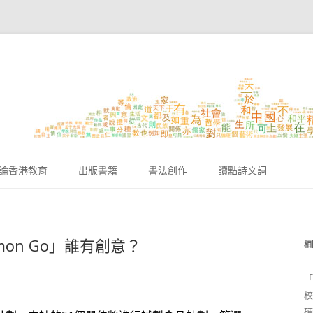
跳至內容區
論香港教育
出版書籍
書法創作
讀點詩文詞
mon Go」誰有創意？
相
「
校
硬