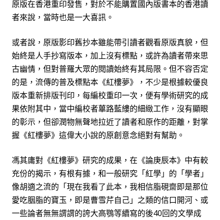
原版在香港重印發售，對
於不能購置國內版書本的香港讀
者來說，當時也是一大喜訊。
或者說，原版影印舊抄本雖能帶引讀者觀看原版真貌，但
始終是人手抄寫版本，加上沒有標點，或許為讀者帶來思
古幽情，但對普羅大眾的閱讀始終有其局限。但不容否定
的是，流傳的普及標點本《紅樓夢》，不少是根據較優良
版本重新排版刊印，每編校重印一次，便有學
術
研究的成
果依附其中，當中編校者蓽路藍縷的細緻工作，沒有顯眼
的彰示，但卻潤物無聲地拉近了讀者和原作的距離，對掌
握《紅樓夢》這偉大小說的原創意念絕
對
有幫助。
馮其庸對《紅樓夢》研究的成果，在《論庚辰本》中有較
充份的揭示，有根有據，和一般研
究「
紅學」的「學者」
像胡適之流的「現在我看了此本，我相信脂硯齋即是那位
愛吃胭脂的寶玉，即是曹雪芹自己」之類的信口開河、或
一些論者無無謂謂的誇大高鶚等續寫的後
40
回的文學成