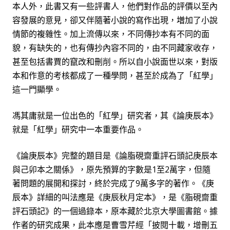
本人外，此書又有一些評書人，他們對作品的評價以至內
容發展的意見，卻又伴隨著小說的寫作出現，増加了小說
情節的複雜性。加上流傳以來，不同傳抄本有不同的面
貌，有缺失的，也有傳抄內容不同的，由不同藏家收存，
甚至包括書賈的竄改和刪削。所以自小說面世以來，對版
本和作意的考核都成了一種學問，甚至於成為了「紅學」
這一門顯學。
馮其庸就是一位出色的「紅學」研究者，其《論庚辰本》
就是「紅學」研
究
中一本重要作品。
《論庚辰本》完整的題目是《論脂硯齋重評石頭記庚辰本
與己卯本之關係》，原先預算的字數是
1
至
2
萬字，但隨
著問題的展開和探討，終於完成了
9
萬多字的著作。《庚
辰本》詳細的叫法應是《庚辰秋月定本》，是《脂硯齋重
評石頭記》的一個過錄本，原本藏於北京大學圖書館。據
作者的研究成果，此本應是曹雪芹經「披閱十載，增刪五