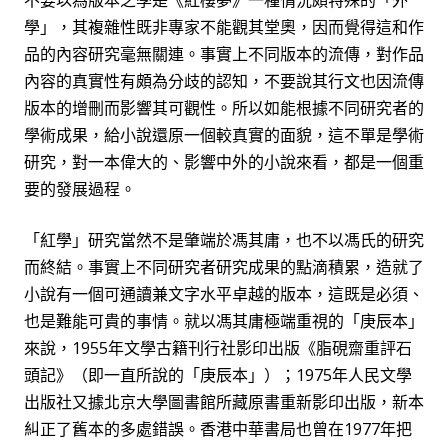
不要以為版本之學是《紅樓夢》一種情況頗特殊的「外
學」，其複雜性既非專家不能觀其堂
奧
，因而覺得這和作
品的內容研究毫無關連。事實上不同版本的流傳，對作品
內容的真實性有頗為分歧的認知，不要說其行文也因流傳
版本的增刪而影響其可觀性。所以如能根據不同研究者的
學
術
成果，給小說還原一個較真實的面貌，這不單是學術
研究，對一本偉大的、影響中外的小說來看，都是一個重
要的發展過程。
「紅學」研究當然不是肇端於馮其庸，也不以馮氏的研究
而終結。事實上不同研究者研究成果的點滴積累，造就了
小說有一個可通讀兼文字水平卓越的版本
，這既是必須、
也是難能可貴的事情。就以馮其庸極端重視的「庚辰本」
來說，
1955
年文學古籍刊行社影印出版《脂硯齋重評石
頭記》（即一直所說的「庚辰本」
）
；
1975
年人民文學
出版社又據北京大學圖書館所藏原書重新影印出版，新本
糾正了舊本的多處錯誤。香港中華書局也曾在
1977
年把