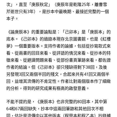
次」，直至「庚辰秋定」（庚辰年是乾
隆
25
年，離曹雪
芹逝世
只有
3
年
），是抄本中最晚期、最接近完整的一個
本子。
《論庚辰本》的重要論點是：「己卯本」是「庚辰本」的
底本。《己卯本》的過錄本現存北京圖書館，也是《紅樓
夢》一個重要版本。支持作者的論據，包括從抄寫款式來
看、從兩書的回目來看、從評語的情況來看、從抄本的特
徵來看、從避諱問題來看、從部份書頁筆跡來看，都佐證
作者的結論。但《己卯本》卻只殘缺得剩下
38
回，
及後
另發現
3
回又兩個半回的殘文，合起來共有
41
回又兩個半
回，益增其流傳的不肯定性。作者比對兩個版本作了細緻
的分析，得到的研究成果有極高的啟發意義。
不能不提的是，《庚辰本》也非完整的
80
回本，其中第
64
和
67
兩回缺失，抄本中這兩回筆跡和其他回次不相
同，估計是流傳中以其他版本（程甲本和程乙本）抄錄補