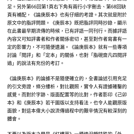
足。另外第
66
回第
1
頁右下角有兩行小字刪去、第
68
回缺
頁有補配，《論庚辰本》也有仔細的考證。其
次
就是附於
原文中的脂評問題。《庚辰本》既把脂評同時抄錄，顯示
在此書最早期流傳的時候，已有評語一同刊行。而據評語
內容又可知評書者和作者關係密切，甚至對作者寫書有一
定的影響力，不可隨便遺漏。《論庚辰本》就有一些專項
討論「閱評」和「定本」的關係，也對「脂硯齋凡四閱評
過」的說法有充份的考訂。
《論庚辰本》的論據不是隨便確立的，全書論述引用充足
的引文旁證，條分縷析，對比觀照，實令人有證據確鑿的
感覺。而對於字跡、版面配置等的比對，作者影印《己卯
本》和《庚辰本》若干圖版以支持看法，也令人能觀原版
面貌，對這本偉大小說流傳過程中的艱辛情況有較深刻的
體會。