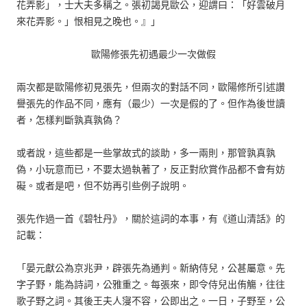
花弄影」，士大夫多稱之。張初謁見歐公，迎謂曰：「好雲破月
來花弄影。」恨相見之晚也。』」
歐陽修張先初遇最少一次做假
兩次都是歐陽修初見張先，但兩次的對話不同，歐陽修所引述讚
譽張先的作品不同，應有（最少）一次是假的了。但作為後世讀
者，怎樣判斷孰真孰偽？
或者說，這些都是一些掌故式的談助，多一兩則，那管孰真孰
偽，小玩意而已，不要太過執著了，反正對欣賞作品都不會有妨
礙。或者是吧，但不妨再引些例子說明。
張先作過一首《碧牡丹》，關於這詞的本事，有《道山清話》的
記載：
「晏元獻公為京兆尹，辟張先為通判。新納侍兒，公甚屬意。先
字子野，能為詩詞，公雅重之。每張來，即令侍兒出侑觴，往往
歌子野之詞。其後王夫人寖不容，公即出之。一日，子野至，公