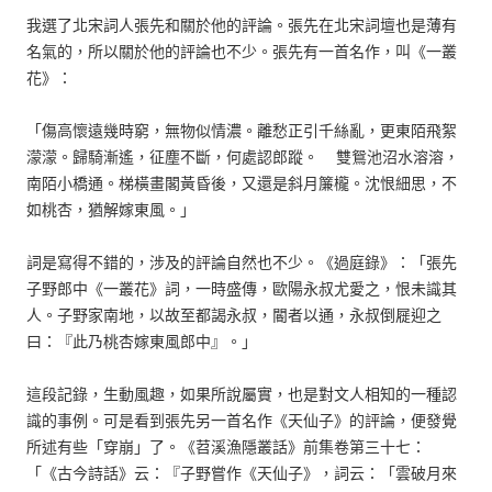
我選了北宋詞人張先和關於他的評論。張先在北宋詞壇也是薄有
名氣的，所以關於他的評論也不少。張先有一首名作，叫《一叢
花》：
「傷高懷遠幾時窮，無物似情濃。離愁正引千絲亂，更東陌飛絮
濛濛。歸騎漸遙，征塵不斷，何處認郎蹤。 雙鴛池沼水溶溶，
南陌小橋通。梯橫畫閣黃昏後，又還是斜月簾櫳。沈恨細思，不
如桃杏，猶解嫁東風。」
詞是寫得不錯的，涉及的評論自然也不少。《過庭錄》：「張先
子野郎中《一叢花》詞，一時盛傳，歐陽永叔尤愛之，恨未識其
人。子野家南地，以故至都謁永叔，閽者以通，永叔倒屣迎之
曰：『此乃桃杏嫁東風郎中』。」
這段記錄，生動風趣，如果所說屬實，也是對文人相知的一種認
識的事例。可是看到張先另一首名作《天仙子》的評論，便發覺
所述有些「穿崩」了。《苕溪漁隱叢話》前集卷第三十七：
「《古今詩話》云：『子野嘗作《天仙子》，詞云：「雲破月來