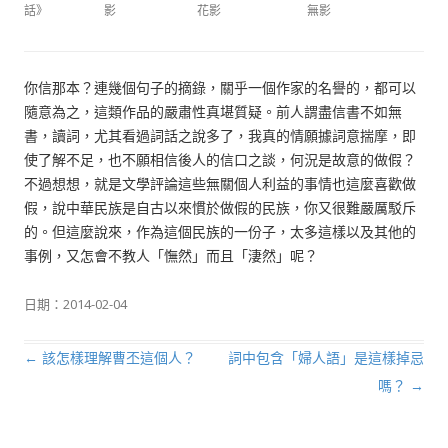
話》
影
花影
無影
你信那本？連幾個句子的摘錄，關乎一個作家的名譽的，都可以
隨意為之，這類作品的嚴肅性真堪質疑。前人謂盡信書不如無
書，讀詞，尤其看過詞話之說多了，我真的情願據詞意揣摩，即
使了解不足，也不願相信後人的信口之談，何況是故意的做假？
不過想想，就是文學評論這些無關個人利益的事情也這麼喜歡做
假，說中華民族是自古以來慣於做假的民族，你又很難嚴厲駁斥
的。但這麼說來，作為這個民族的一份子，太多這樣以及其他的
事例，又怎會不教人「憮然」而且「淒然」呢？
日期：
2014-02-04
←
該怎樣理解曹丕這個人？
詞中包含「婦人語」是這樣掉忌
文章導航列
嗎？
→