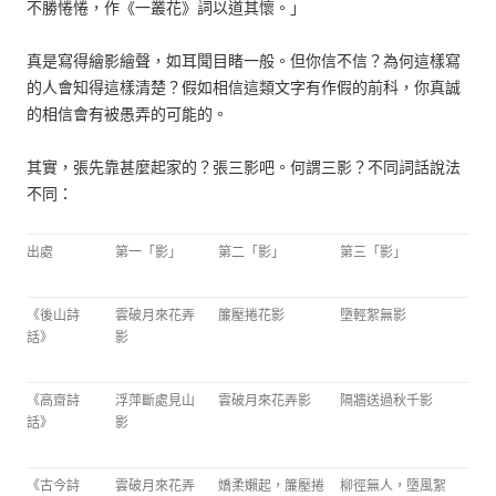
不勝惓惓，作《一叢花》詞以道其懷。」
真是寫得繪影繪聲，如耳聞目睹一般。但你信不信？為何這樣寫
的人會知得這樣清楚？假如相信這類文字有作假的前科，你真誠
的相信會有被愚弄的可能的。
其實，張先靠甚麼起家的？張三影吧。何謂三影？不同詞話說法
不同：
出處
第一「影」
第二「影」
第三「影」
《後山詩
雲破月來花弄
簾壓捲花影
墮輕絮無影
話》
影
《高齋詩
浮萍斷處見山
雲破月來花弄影
隔牆送過秋千影
話》
影
《古今詩
雲破月來花弄
嬌柔嬾起，簾壓捲
柳徑無人，墮風絮