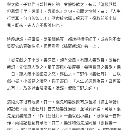
與之飲。子野作《碧牡丹》詞，令營妓歌之，有云『望極藍橋，
但暮雲千里。幾重山、幾重水』之句。公聞之憮然，曰：『人生
行樂耳，何自苦如此！』亟命於宅庫支錢若干，復取前所出侍
兒。既來，夫人亦不復誰何也。」
這段說話，把事情、晏張關係等，都說得很仔細了，或者你不會
質疑它的真確性吧。但再看看《綠窗新話》卷一上：
「晏元獻之子小晏，善詞章，頗有父風。有寵人善歌舞，晏每作
新詞，先使寵人歌之。張子野與小晏厚善，每稱賞寵之善歌。偶
一日，寵人觸小晏細君之怒，遂出之。子野作《碧牡丹》一曲以
戲小晏。小晏見之淒然，與子野曰：『人生以適意為貴，吾何咎
之有！』乃多以金帛贖姬。及歸，使歌子野之詞。」
這段文字很有破綻。其一，張先和晏殊既有瓜葛如《道山清話》
的記載，而《碧牡丹》首先給晏殊過目，並得到評論。可是，張
先見到晏幾道，「作《碧牡丹》一曲以戲小晏」，很像是一首新
作，兩段記載互有矛盾。其二，晏殊和張先是同輩（張長晏一
歲），那就是晏幾道的長輩了（張長晏幾道48歲）。那有這些輩