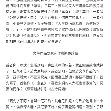
份的關係而互相「厚善」？其三，晏殊的夫人不滿晏殊和張先過
從太密，那有張先反同晏殊之子相「厚善」之理？其四，一者謂
「公聞之憮然，曰：『人生行樂耳，何自苦如此！』」，一者則
謂「小晏見之淒然，與子野曰：『人生以適意為貴，吾何咎之
有！』」，不是相似得有些古怪嗎？當然你可以理解為《綠窗新
話》抄襲《道山清話》，但這類文字有這樣訛詐的前科，你又怎
能相信《道山清話》所載一定真確？
文學作品要窮究作意避免誤讀
或者你可以說：無所謂啦，這些人物的糾葛，就正如聽故事就算
了，信與不信，於大局無損。或者是吧，但關於文學作品的作
意，茲事體大，不認真窮究，因而產生誤讀，那便不很好了。張
先寫了一首名作《一叢花》，喜歡宋詞的人大概也會激賞的。詞
因何而作？《綠窗新話》引《古今詞話》：
「張先字子野，嘗與一尼私約。其老尼性嚴，每卧於池島中一小
閣上。俟夜深人靜，其尼潛下梯，俾子野登閣相遇。臨別，子野