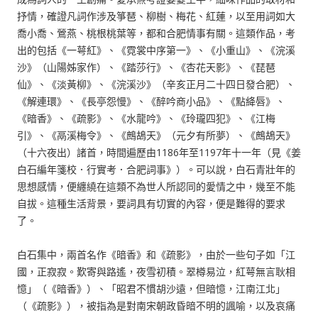
抒情，確證凡詞作涉及箏琶、柳樹、梅花、紅蓮，以至用詞如大
喬小喬、鶯燕、桃根桃葉等，都和合肥情事有關。這類作品，考
出的包括《一萼紅》、《霓裳中序第一》、《小重山》、《浣溪
沙》（山陽姊家作）、《踏莎行》、《杏花天影》、《琵琶
仙》、《淡黃柳》、《浣溪沙》（辛亥正月二十四日發合肥）、
《解連環》、《長亭怨慢》、《醉吟商小品》、《點絳唇》、
《暗香》、《疏影》、《水龍吟》、《玲瓏四犯》、《江梅
引》、《鬲溪梅令》、《鷓鴣天》（元夕有所夢）、《鷓鴣天》
（十六夜出）諸首，時間遍歷由1186年至1197年十一年（見《姜
白石編年箋校．行實考．合肥詞事》）。可以說，白石青壯年的
思想感情，便纏繞在這類不為世人所認同的愛情之中，幾至不能
自拔。這種生活背景，要詞具有切實的內容，便是難得的要求
了。
白石集中，兩首名作《暗香》和《疏影》，由於一些句子如「江
國，正寂寂。歎寄與路遙，夜雪初積。翠樽易泣，紅萼無言耿相
憶」（《暗香》）、「昭君不慣胡沙遠，但暗憶，江南江北」
（《疏影》），被指為是對南宋朝政昏暗不明的諷喻，以及哀痛