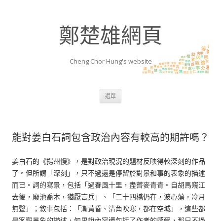
鄭楚雄網頁
Cheng Chor Hung's website
跳至內容區
選單
能對姜白石詞包含政治內容有較高的期許嗎？
姜白石的《揚州慢》，是對政治現況的題材反映得較深刻的作品
了。但所謂「深刻」，只不過還是停留於對景和事的表象的描述
而已。詞的寫景，包括「過春風十里，盡薺麥青青。自胡馬窺江
去後，廢池喬木，猶厭言兵」、「二十四橋仍在，波心蕩，冷月
無聲」；敘事包括：「漸黃昏、清角吹寒，都在空城」，這些都
是客觀景象的描述，如果說內容還包括了作者的感受，那只不過