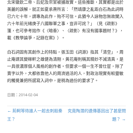
北宋徽欽二帝、后妃及宗室被擄故實。這些推斷，其實都是出於
美麗的誤解，就正如夏承燾所言：「然靖康之亂距白石為此詞時
已六七十年，謂專為此作，殆不可信。此猶今人詠物忽無故闌入
六十年前光緒庚子八國聯軍之事，豈非可詫？」（見《疏影》
箋，也可參考拙作《〈暗香〉、〈疏影〉有沒有國事題材？》，
載《教學論爭，記錄在案》）。
白石詞固有其創作上的特點，張玉田《詞源》指其「清空」，周
止庵謂其變稼軒之雄健為清剛，黃花庵則稱其精妙不減清真，是
一具很濃厚個人風格的創作者。但要求一個一生不曾仕宦，除了
賣字以外，大都依靠他人的周濟過活的人，對政治現實有較靈敏
的觸覺兼把所感寫入詞中，是稍為過份的要求了。
日期：
2014-02-04
←
荊軻等待誰人一起去刺殺秦
究竟陶潛的遺傳基因出了甚麼問
文章導航列
王？
題？
→