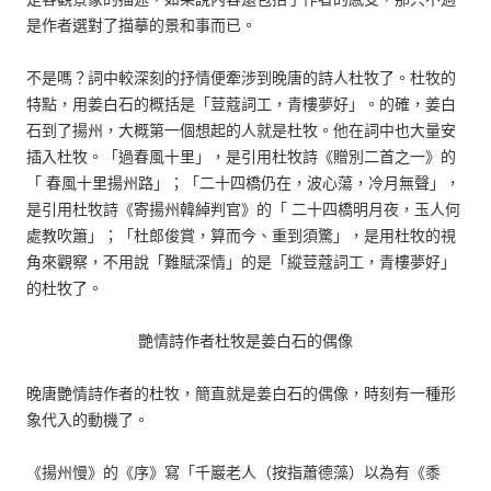
是作者選對了描摹的景和事而已。
不是嗎？詞中較深刻的抒情便牽涉到晚唐的詩人杜牧了。杜牧的
特點，用姜白石的概括是「荳蔻詞工，青樓夢好」。的確，姜白
石到了揚州，大概第一個想起的人就是杜牧。他在詞中也大量安
插入杜牧。「過春風十里」，是引用杜牧詩《贈別二首之一》的
「 春風十里揚州路」；「二十四橋仍在，波心蕩，冷月無聲」，
是引用杜牧詩《寄揚州韓綽判官》的「 二十四橋明月夜，玉人何
處教吹簫」；「杜郎俊賞，算而今、重到須驚」，是用杜牧的視
角來觀察，不用說「難賦深情」的是「縱荳蔻詞工，青樓夢好」
的杜牧了。
艷情詩作者杜牧是姜白石的偶像
晚唐艷情詩作者的杜牧，簡直就是姜白石的偶像，時刻有一種形
象代入的動機了。
《揚州慢》的《序》寫「千巖老人（按指蕭德藻）以為有《黍