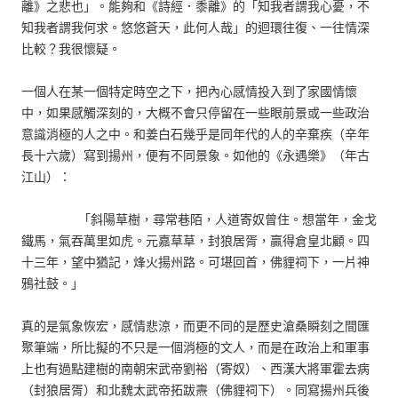
離》之悲也」。能夠和《詩經．黍離》的「知我者謂我心憂，不
知我者謂我何求。悠悠蒼天，此何人哉」的迴環往復、一往情深
比較？我很懷疑。
一個人在某一個特定時空之下，把內心感情投入到了家國情懷
中，如果感觸深刻的，大概不會只停留在一些眼前景或一些政治
意識消極的人之中。和姜白石幾乎是同年代的人的辛棄疾（辛年
長十六歲）寫到揚州，便有不同景象。如他的《永遇樂》（年古
江山）：
「斜陽草樹，尋常巷陌，人道寄奴曾住。想當年，金戈
鐵馬，氣吞萬里如虎。元嘉草草，封狼居胥，贏得倉皇北顧。四
十三年，望中猶記，烽火揚州路。可堪回首，佛貍祠下，一片神
鴉社鼓。」
真的是氣象恢宏，感情悲涼，而更不同的是歷史滄桑瞬刻之間匯
聚筆端，所比擬的不只是一個消極的文人，而是在政治上和軍事
上也有過點建樹的南朝宋武帝劉裕（寄奴）、西漢大將軍霍去病
（封狼居胥）和北魏太武帝拓跋燾（佛貍祠下）。同寫揚州兵後