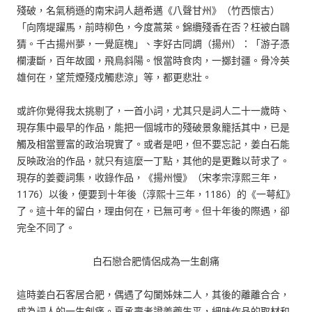
殘破，名氣稍遜的南宋詞人趙希邁《八聲甘州》（竹西懷古）
「向隋堤躍馬，前時柳色，今度蒿萊。錦纜殘香在否？枉被白鷗
猜。千古揚州夢，一覺庭槐」、李好古同調（揚州）：「游子憑
欄淒斷，百年故國，飛鳥斜陽。恨當時食肉，一擲封疆。骨冷英
雄何在，望荒煙殘戍觸悲涼」等，都更悲壯。
或許你覺得我太挑剔了，一首小詞，尤其只是詞人二十一歲時、
現存集中最早的作品，能把一個城市的殘破景象籠括其中，已是
觸及相當豐富的政治現實了。或者是吧，但不要忘記，姜白石能
反映政治的作品，就只有這麼一丁點，其他的是更難以苛求了。
現存的姜夔詞集，收錄作品，《揚州慢》（宋孝宗淳熙三年，
1176）以後，便要到十年後（淳熙十三年，1186）的《一萼紅》
了。這十年的留白，理由何在，已無可考。但十年後的際遇，卻
完全不同了。
白石戀合肥情侶成為一生創痛
這時姜白石客居合肥，偶遇了勾闌姊妹二人，其後的離離合合，
成為詞人的一生創痛。夏承燾考證姜夔生平，細味作品的取材和