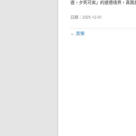
道，夕死可矣」的道德境界，真箇
日期：
2025-12-01
←
賣懶
文章導航列