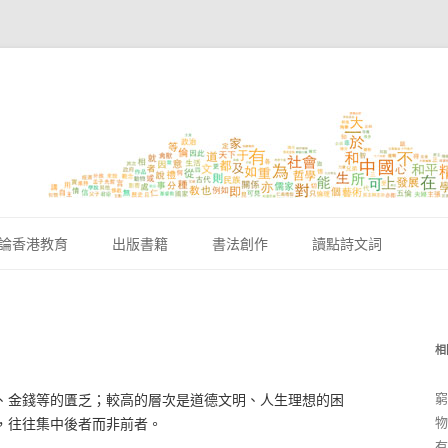
跳至內容區
論香港教育
出版書籍
書法創作
讀點詩文詞
相
窮
、金錢等的匱乏；較高的層次是道德文明、人生理想的困
物
，往往集中後者而非前者。
有