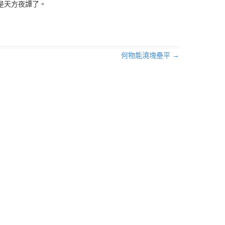
是天方夜譚了。
何物能澆塊壘平
→