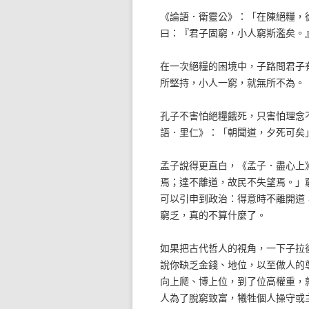
《論語．衛靈公》：「在陳絕糧，
曰：『君子固窮，小人窮斯濫矣。
在一次絕糧的困境中，子路問君子
所堅持，小人一窮，就無所不為。
孔子不害怕絕糧餓死，只害怕理念
語．里仁》：「朝聞道，夕死可矣
孟子說得更直白，《孟子．盡心上
焉；達不離道，故民不失望焉。」
可以引申到政治：得意時不離開道
窮乏，真的不算什麼了。
如果把古代哲人的視角，一下子拉
說你缺乏金錢、地位，以至做人的
向上爬、博上位，到了位高權重，
人為了脫窮致富，犧牲個人操守或