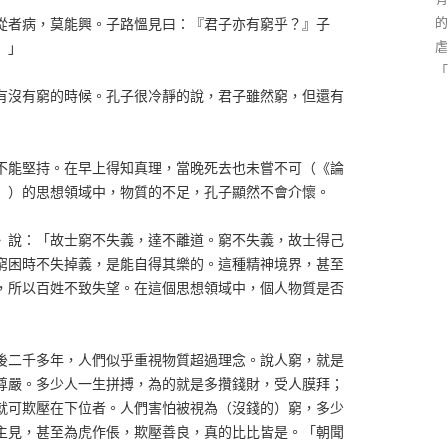
的
從者病，莫能興。子路慍見曰：『君子亦有窮乎？』子
虐
』」
「
有沒有窮的時候。孔子很冷靜的說，君子雖然窮，但還有
不能堅持。在早上得知真理，當晚死去也未嘗不可（《論
」）的思想領域中，物質的不足，孔子顯然不會介懷。
》說：「故士窮不失義，達不離道。窮不失義，故士得己
窮困時不失掉義，是能自得其樂的。這種精神境界，甚至
，所以百姓不致失望。在這個思想領域中，個人物質是否
後二千多年，人們似乎重視物質超過理念。說人窮，就是
尊嚴。多少人一生拼搏，為的就是多攢錢財，受人膜拜；
就可欺壓在下位者。人們害怕被視為（沒錢的）窮，多少
主見，甚至為虎作倀，欺壓善良，真的比比皆是。「朝聞