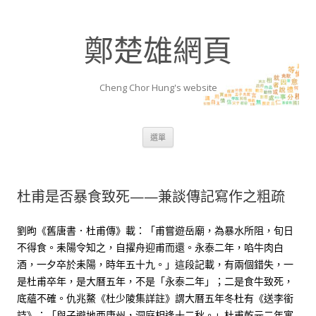
鄭楚雄網頁
Cheng Chor Hung's website
跳至內容區
選單
杜甫是否暴食致死——兼談傳記寫作之粗疏
劉昫《舊唐書．杜甫傳》載：「甫嘗遊岳廟，為暴水所阻，旬日
不得食。耒陽令知之，自擢舟迎甫而還。永泰二年，啗牛肉白
酒，一夕卒於耒陽，時年五十九。」這段記載，有兩個錯失，一
是杜甫卒年，是大曆五年，不是「永泰二年」；二是食牛致死，
底蘊不確。仇兆鰲《杜少陵集詳註》謂大曆五年冬杜有《送李銜
詩》：「與子避地西康州，洞庭相逢十二秋。」杜甫乾元二年寓