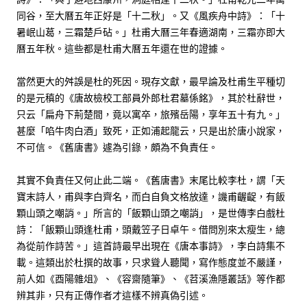
同谷，至大曆五年正好是「十二秋」。又《風疾舟中詩》：「十
暑岷山葛，三霜楚戶砧。」杜甫大曆三年春適湖南，三霜亦即大
曆五年秋。這些都是杜甫大曆五年還在世的證據。
當然更大的舛誤是杜的死因。現存文獻，最早論及杜甫生平種切
的是元稹的《唐故檢校工部員外郎杜君墓係銘》，其於杜辭世，
只云「扁舟下荊楚間，竟以寓卒，旅殯岳陽，享年五十有九。」
甚麼「啗牛肉白酒」致死，正如浦起龍云，只是出於唐小說家，
不可信。《舊唐書》遽為引錄，頗為不負責任。
其實不負責任又何止此二端。《舊唐書》末尾比較李杜，謂「天
寶末詩人，甫與李白齊名，而白自負文格放達，譏甫齷齪，有飯
顆山頭之嘲誚。」所言的「飯顆山頭之嘲誚」，是世傳李白戲杜
詩：「飯顆山頭逢杜甫，頭戴笠子日卓午。借問別來太瘦生，總
為從前作詩苦。」這首詩最早出現在《唐本事詩》，李白詩集不
載。這類出於杜撰的故事，只求聳人聽聞，寫作態度並不嚴謹，
前人如《酉陽雜俎》、《容齋隨筆》、《苕溪漁隱叢話》等作都
辨其非，只有正傳作者才這樣不辨真偽引述。