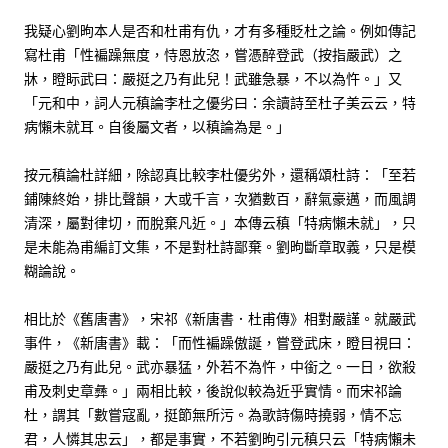
我疑心劉昫本人是否和杜甫有仇，才有多種貶杜之論。例如傳記
寫杜甫「性褊躁無度，恃恩放恣，嘗憑醉登武（按指嚴武）之
牀，瞪眎武曰：嚴挺之乃有此兒！武雖急暴，不以為忤。」又
「元和中，詞人元稹論李杜之優劣曰：余讀詩至杜子美云云，特
病懶未就耳。自後屬文者，以稹論為是。」
按元稹論杜詳細，除認真比較李杜優劣外，還稱頌杜詩：「至若
鋪陳終始，排比聲韻，大或千言，次猶數百，辭氣豪邁，而風調
清深，屬對律切，而脫棄凡近。」本傳云稹「特病懶未就」，只
是未能為甫編訂文集，不是對杜詩鄙棄。劉昫斷章取義，只是模
糊論說。
相比於《舊唐書》，宋祁《新唐書．杜甫傳》相對嚴謹。就嚴武
事件，《新唐書》載：「而性褊躁傲誕，嘗登武床，瞪目視曰：
嚴挺之乃有此兒。武亦暴猛，外若不為忤，中銜之。一日，欲殺
甫及刺史章彝。」兩相比較，後說似較為近乎實情。而宋祁論
杜，謂其「數嘗寇亂，挺節無所污。為歌詩傷時撓弱，情不忘
君，人憐其忠云」，都是事實，不若劉昫引元稹只云「特病懶未