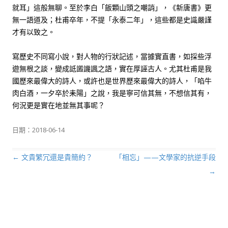
就耳」這般無聊。至於李白「飯顆山頭之嘲誚」，《新唐書》更
無一語道及；杜甫卒年，不提「永泰二年」，這些都是史識嚴謹
才有以致之。
寫歷史不同寫小說，對人物的行狀記述，當據實直書，如採些浮
遊無根之談，變成詆譭譏諷之語，實在厚誣古人。尤其杜甫是我
國歷來最偉大的詩人，或許也是世界歷來最偉大的詩人，「啗牛
肉白酒，一夕卒於耒陽」之說，我是寧可信其無，不想信其有，
何況更是實在地並無其事呢？
日期：
2018-06-14
←
文貴繁冗還是貴簡約？
「相忘」——文學家的抗逆手段
文章導航列
→