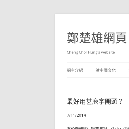
鄭楚雄網頁
Cheng Chor Hung's website
網主介紹
論中國文化
最好用甚麼字開頭？
7/11/2014
有份發起醫生聯署反對「佔中」的