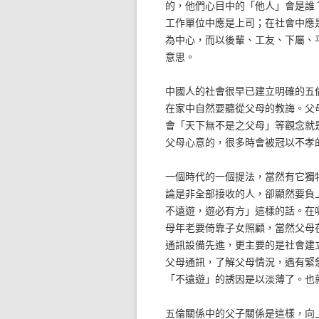
的，他們心目中的「他人」會是誰
工作單位中應是上司；在社會中應
為中心，而以後輩、工友、下屬、
意思。
中國人的社會很早已建立明確的五
在家中自然要聽從父母的教誨。父
會「天下無不是之父母」等觀念就
父母心意的，很多時會被冠以不孝
一個時代的一個提法，當然有它獨
論是非全部接收的人，卻顯然要負
不遠遊，遊必有方」這樣的話。在
母年老要倚靠子女照顧，當然父母
通訊設備先進，更主要的是社會建
父母通訊，了解父母情況，遇有緊
「不遠遊」的誘因是以淡薄了。也
五倫關係中的父子關係是這樣，向