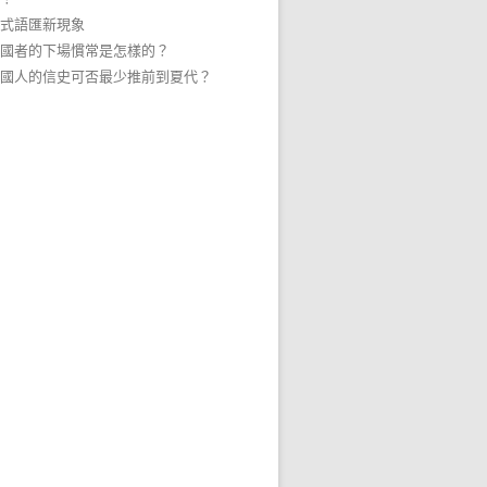
式語匯新現象
國者的下場慣常是怎樣的？
國人的信史可否最少推前到夏代？