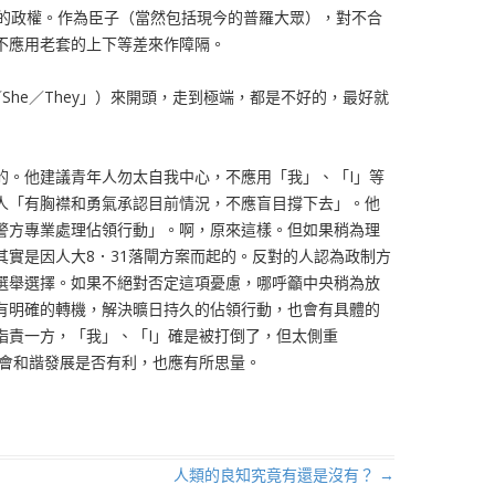
的政權。作為臣子（當然包括現今的普羅大眾），對不合
不應用老套的上下等差來作障隔。
She／They」）來開頭，走到極端，都是不好的，最好就
的。他建議青年人勿太自我中心，不應用「我」、「I」等
人「有胸襟和勇氣承認目前情況，不應盲目撐下去」。他
警方專業處理佔領行動」。啊，原來這樣。但如果稍為理
其實是因人大8．31落閘方案而起的。反對的人認為政制方
選舉選擇。如果不絕對否定這項憂慮，哪呼籲中央稍為放
有明確的轉機，解決曠日持久的佔領行動，也會有具體的
指責一方，「我」、「I」確是被打倒了，但太側重
社會和諧發展是否有利，也應有所思量。
人類的良知究竟有還是沒有？
→