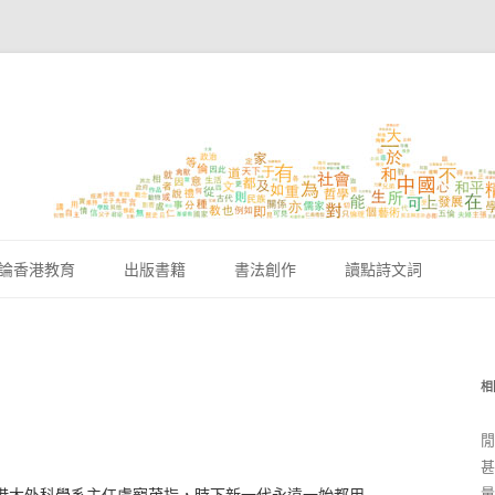
跳至內容區
論香港教育
出版書籍
書法創作
讀點詩文詞
相
閒
甚
量
港大外科學系主任盧寵茂指，時下新一代永遠一始都用