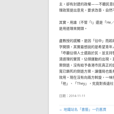
主，卻有封建的政權——不聽民意
理政策提出意見，要求改善，自然
其實，用誰（不管「I」還是「He／
是用道理來開頭。
盧教授的感觸，是因「佔中」而起
字開頭，其實最想說的是希望青年
「呼籲佔領人士還路於民，並支持
清道理的實質，佔領運動的出現，
案倒退，沒有給予香港市民真正的
寬已鎖死的倒退方案，讓僵局也能
效用。現在沒有向兩方斡旋，一味
「他」、「They」，究竟對長遠
日期：
2014-11-11
←
地鐵站名「書藝」一仍舊貫