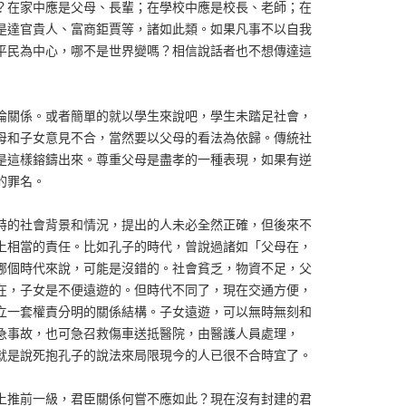
？在家中應是父母、長輩；在學校中應是校長、老師；在
是達官貴人、富商鉅賈等，諸如此類。如果凡事不以自我
平民為中心，哪不是世界變嗎？相信說話者也不想傳達這
倫關係。或者簡單的就以學生來說吧，學生未踏足社會，
母和子女意見不合，當然要以父母的看法為依歸。傳統社
是這樣鎔鑄出來。尊重父母是盡孝的一種表現，如果有逆
的罪名。
特的社會背景和情況，提出的人未必全然正確，但後來不
上相當的責任。比如孔子的時代，曾說過諸如「父母在，
哪個時代來說，可能是沒錯的。社會貧乏，物資不足，父
在，子女是不便遠遊的。但時代不同了，現在交通方便，
立一套權責分明的關係結構。子女遠遊，可以無時無刻和
急事故，也可急召救傷車送抵醫院，由醫護人員處理，
就是說死抱孔子的說法來局限現今的人已很不合時宜了。
上推前一級，君臣關係何嘗不應如此？現在沒有封建的君