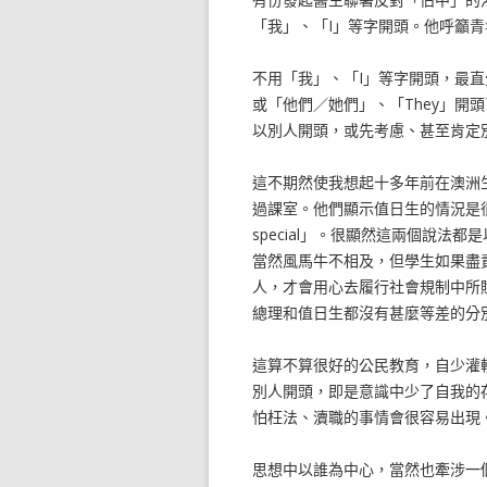
「我」、「I」等字開頭。他呼籲
不用「我」、「I」等字開頭，最直
或「他們／她們」、「They」開
以別人開頭，或先考慮、甚至肯定
這不期然使我想起十多年前在澳洲
過課室。他們顯示值日生的情況是很特別的。
special」。很顯然這兩個說法都是
當然風馬牛不相及，但學生如果盡
人，才會用心去履行社會規制中所
總理和值日生都沒有甚麼等差的分別
這算不算很好的公民教育，自少灌
別人開頭，即是意識中少了自我的
怕枉法、瀆職的事情會很容易出現
思想中以誰為中心，當然也牽涉一