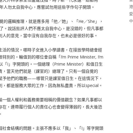
港
青年人勿太自我中心，應嘗試勿用這些字作句子開頭。
愛
中
覺的邏輯推理，就是應多用「他／她」、「He／She」，
頭了。說話批評人們不應太自我中心，是沒錯的，但凡事都
別人的意見，當中沒有自我存在，也未必是很好的事。
生活的情況。哪時子女進入小學讀書，在接放學時總會經
輪值到的哪位會自稱「I’m Prime Minister, I’m
以「I」字開頭的。一個總理（Prime Minister）和值日生
責，當天他們就是（課室的）總理了。只有一個自覺的
賦予他們的職務——哪管只是課室值日生。在這情況下，
，都是服務大眾的工作，因為無私盡責，所以special。
輸一個人權利和義務需要相稱的價值觀念？如果凡事都以
存在，連帶履行個人的責任心也會變得薄弱的，長大後恐
。
個社會結構的問題。主張不應多以「我」、「I」等字開頭