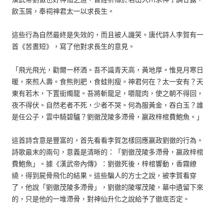
飲玉屑，奉祠神君太一以求長生。
這些行為自然最終是失效的，而且被人譏笑。唐代詩人李賀有一
首《苦晝短》，寫了他對求長生的意見。
「飛光飛光，勸爾一杯酒。吾不識青天高，黃地厚。惟見月寒日
暖，來煎人壽。食熊則肥，食蛙則瘦。神君何在？太一安有？天
東有若木，下置銜燭龍。吾將斬龍足，嚼龍肉，使之朝不得回，
夜不得伏。自然老者不死，少者不哭。何為服黃金，吞白玉？誰
是任公子，雲中騎碧驢？劉徹茂陵多滯骨，嬴政梓棺費鮑魚。」
這首詩含意是豐富的，首先看看李賀怎樣回應嬴政劉徹的行為。
詩歌最末的兩句，意義是清晰的：「劉徹茂陵多滯骨，嬴政梓棺
費鮑魚」。據《漢武帝內傳》：劉徹死後，梓棺響動，香霧繚
繞，得到屍骨飛化的結果。這些騙人的方士之說，被李賀看穿
了，他說「劉徹茂陵多滯骨」，劉徹的陵塚茂陵，墓中遺留下來
的，只是他的一堆滯骨，對神仙升化之說給予了徹底否定。