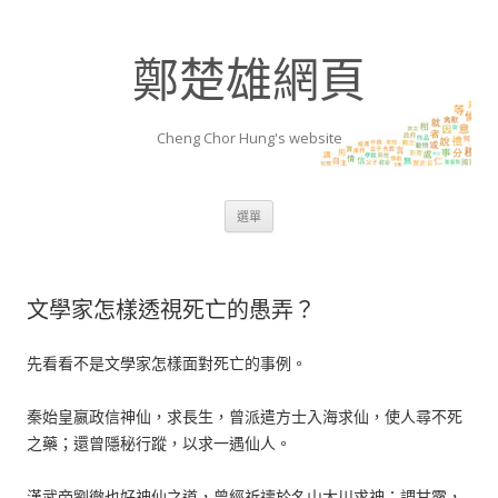
鄭楚雄網頁
Cheng Chor Hung's website
跳至內容區
選單
文學家怎樣透視死亡的愚弄？
先看看不是文學家怎樣面對死亡的事例。
秦始皇嬴政信神仙，求長生，曾派遣方士入海求仙，使人尋不死
之藥；還曾隱秘行蹤，以求一遇仙人。
漢武帝劉徹也好神仙之道，曾經祈禱於名山大川求神；調甘露，