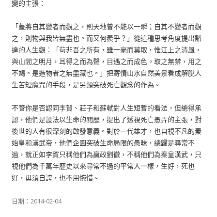
變的主張：
「蓋將自其變者而觀之，則天地曾不能以一瞬；自其不變者而觀
之，則物與我皆無盡也。而又何羨乎？」從這種思考角度提出豁
達的人生觀：「苟非吾之所有，雖一毫而莫取，惟江上之清風，
與山間之明月，耳得之而為聲，目遇之而成色。取之無禁，用之
不竭。是造物者之無盡藏也。」把寄情山水自然美景看成解脫人
生苦短魔咒的手段，是另類突破死亡觀念的作為。
不管你是否認同李賀、莊子和蘇軾對人生短暫的看法，但總得承
認，他們是設法以生命的閱歷，提出了透視死亡愚弄的主張，對
後世的人有很深刻的啟發意義。對於一代雄才，也自視不凡的秦
始皇和漢武帝，他們企圖突破生命局限的愚昧，總歸是尋常不
過，就正如李賀只稱他們為嬴政劉徹，不稱他們為秦皇漢武，只
視他們為千萬年歷史以來尋常不過的平常人一樣，生好，死也
好，毋須自誇，也不用惋惜。
日期：
2014-02-04