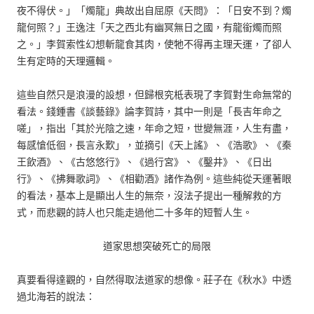
夜不得伏。」「燭龍」典故出自屈原《天問》：「日安不到？燭
龍何照？」王逸注「天之西北有幽冥無日之國，有龍銜燭而照
之。」李賀索性幻想斬龍食其肉，使牠不得再主理天運，了卻人
生有定時的天理邏輯。
這些自然只是浪漫的設想，但歸根究柢表現了李賀對生命無常的
看法。錢鍾書《談藝錄》論李賀詩，其中一則是「長吉年命之
嗟」，指出「其於光陰之速，年命之短，世變無涯，人生有盡，
每感愴低徊，長言永歎」，並摘引《天上謠》、《浩歌》、《秦
王飲酒》、《古悠悠行》、《過行宮》、《鑿井》、《日出
行》、《拂舞歌詞》、《相勸酒》諸作為例。這些純從天運著眼
的看法，基本上是顯出人生的無奈，沒法子提出一種解救的方
式，而悲觀的詩人也只能走過他二十多年的短暫人生。
道家思想突破死亡的局限
真要看得達觀的，自然得取法道家的想像。莊子在《秋水》中透
過北海若的說法：