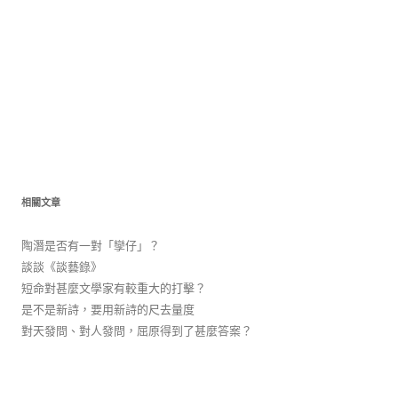
相關文章
陶潛是否有一對「孿仔」？
談談《談藝錄》
短命對甚麼文學家有較重大的打擊？
是不是新詩，要用新詩的尺去量度
對天發問、對人發問，屈原得到了甚麼答案？