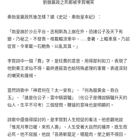
劉徹嬴政之死都被李賀嘲笑
秦始皇嬴政死後怎樣？據《史記．秦始皇本紀》：
「始皇崩於沙丘平台。丞相斯為上崩在外，恐諸公子及天下有
變，乃秘之，不發喪。棺載輼涼車中，……會暑，上輼車臭。乃詔
從官，令車載一石鮑魚，以亂其臭。」
李賀詩中一個「費」字，是枉費的意思，用得犀利如刀，表現了
他對秦王求仙不得，最終連屍首也給特殊處理的事實，表達深刻
的嘲笑和蔑視。
當然詩歌中「神君何在？太一安有」、「何為服黃金，吞白
玉」、「誰是任公子，雲中騎碧驢」（任公子是傳說騎驢升天的
仙人，生平不可考）三個發問，鞭撻的意味也是明顯的。
詩歌中還值得探討的，是李賀對人生短促的看法。他悲觀地說
「惟見月寒日暖，來煎人壽」，人生受著大自然的播弄，既生而
必死。他不屈服，他說「吾將斬龍足，嚼龍肉，使之朝不得回，