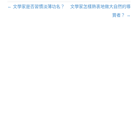
←
文學家是否習慣淡薄功名？
文學家怎樣熱衷地做大自然的導
文章導航列
賞者？
→