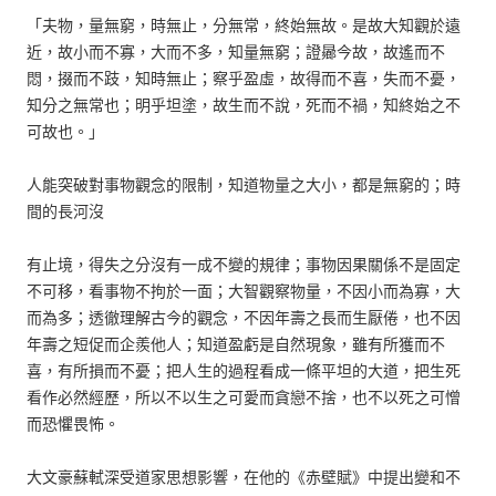
「夫物，量無窮，時無止，分無常，終始無故。是故大知觀於遠
近，故小而不寡，大而不多，知量無窮；證曏今故，故遙而不
悶，掇而不跂，知時無止；察乎盈虛，故得而不喜，失而不憂，
知分之無常也；明乎坦塗，故生而不說，死而不禍，知終始之不
可故也。」
人能突破對事物觀念的限制，知道物量之大小，都是無窮的；時
間的長河沒
有止境，得失之分沒有一成不變的規律；事物因果關係不是固定
不可移，看事物不拘於一面；大智觀察物量，不因小而為寡，大
而為多；透徹理解古今的觀念，不因年壽之長而生厭倦，也不因
年壽之短促而企羨他人；知道盈虧是自然現象，雖有所獲而不
喜，有所損而不憂；把人生的過程看成一條平坦的大道，把生死
看作必然經歷，所以不以生之可愛而貪戀不捨，也不以死之可憎
而恐懼畏怖。
大文豪蘇軾深受道家思想影響，在他的《赤壁賦》中提出變和不