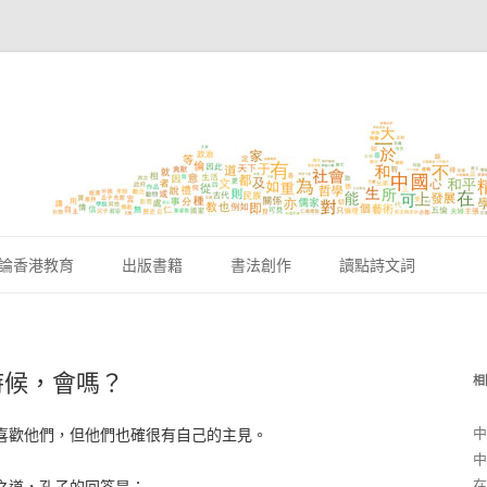
跳至內容區
論香港教育
出版書籍
書法創作
讀點詩文詞
時候，會嗎？
相
中
喜歡他們，但他們也確很有自己的主見。
中
在
之道，孔子的回答是：