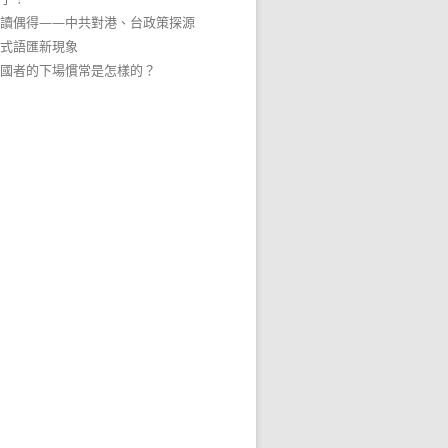
讀偶得——中共對港、台政策探源
式語匯新現象
國者的下場慣常是怎樣的？