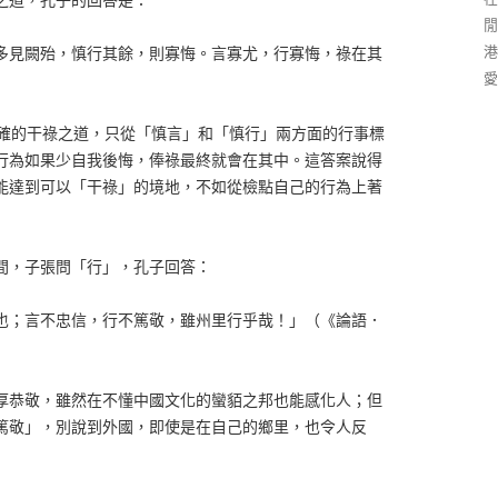
閒
港
多見闕殆，慎行其餘，則寡悔。言寡尤，行寡悔，祿在其
愛
確的干祿之道，只從「慎言」和「慎行」兩方面的行事標
行為如果少自我後悔，俸祿最終就會在其中。這答案說得
能達到可以「干祿」的境地，不如從檢點自己的行為上著
間，子張問「行」，孔子回答：
也；言不忠信，行不篤敬，雖州里行乎哉！」（《論語．
厚恭敬，雖然在不懂中國文化的蠻貊之邦也能感化人；但
篤敬」，別說到外國，即使是在自己的鄉里，也令人反