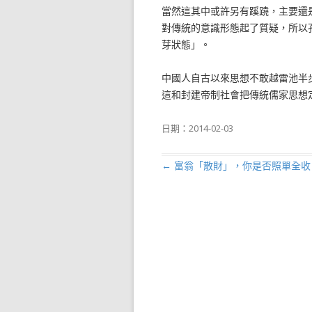
當然這其中或許另有蹊蹺，主要還
對傳統的意識形態起了質疑，所以
芽狀態」。
中國人自古以來思想不敢越雷池半
這和封建帝制社會把傳統儒家思想
日期：
2014-02-03
←
富翁「散財」，你是否照單全收
文章導航列