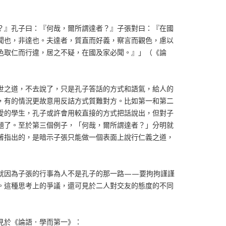
？』孔子曰：『何哉，爾所謂達者？』子張對曰：『在國
聞也，非達也。夫達者，質直而好義，察言而觀色，慮以
色取仁而行違，居之不疑，在國及家必聞。』」（《論
世之道，不去說了，只是孔子答話的方式和語氣，給人的
，有的情況更故意用反詰方式質難對方。比如第一和第二
愛的學生，孔子或許會用較直接的方式把話說出，但對子
題了。至於第三個例子，「何哉，爾所謂達者？」分明就
著指出的，是暗示子張只能做一個表面上說行仁義之道，
就因為子張的行事為人不是孔子的那一路——要拘拘謹謹
。這種思考上的爭議，還可見於二人對交友的態度的不同
見於《論語．學而第一》：