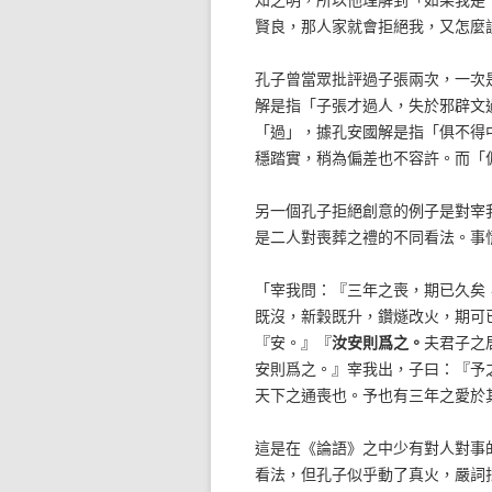
賢良，那人家就會拒絕我，又怎麼
孔子曾當眾批評過子張兩次，一次
解是指「子張才過人，失於邪辟文
「過」，據孔安國解是指「俱不得
穩踏實，稍為偏差也不容許。而「
另一個孔子拒絕創意的例子是對宰
是二人對喪葬之禮的不同看法。事
「宰我問：『三年之喪，期已久矣
既沒，新穀既升，鑽燧改火，期可
『安。』『
汝安則爲之。
夫君子之
安則爲之。』宰我出，子曰：『予
天下之通喪也。予也有三年之愛於
這是在《論語》之中少有對人對事
看法，但孔子似乎動了真火，嚴詞