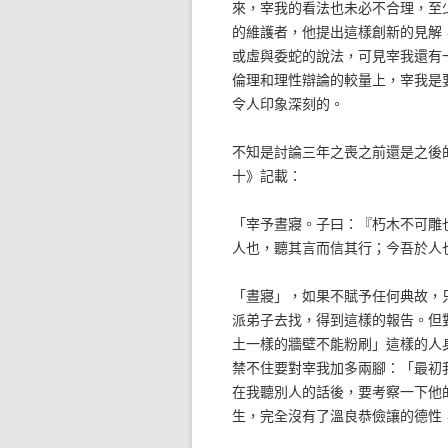
來，宰我的看法也未必不合理，至
的維護者，他提出這樣創新的見解
或虛與委蛇的說法，可見宰我還有
倫理和理性辯論的較量上，宰我是
令人印象深刻的。
不知是討論三年之喪之前還是之後
十》記載：
「宰予晝寢。子曰：『朽木不可雕
人也，聽其言而信其行；今吾於人
「晝寢」，如果不賦予任何典故，
派弟子去找，得到這樣的報告。但
土一樣的牆壁不能粉刷」這樣的人
禁不住要對宰我加多兩腳：「最初
在我聽別人的話後，要考察一下他
生，完全沒有了溫良恭儉讓的德性