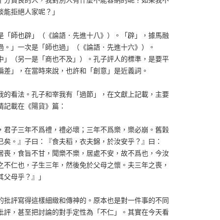
談能拒絕人家呢？」
是「師也辟」（《論語．先進十八》）。「辟」，據馬融
過。」一次是「師也過」（《論語．先進十六》）。
中」（另一是「商也不及」）。孔子評人的標準，是要平
偏差」，在當時來說，也許和「創意」是近義詞。
我的看法。孔子和宰我有「過節」，在文獻上記載，主要
情記載在《陽貨》篇：
，君子三年不爲禮，禮必壞；三年不爲樂，樂必崩。舊穀
已矣。』子曰：『食夫稻，衣夫錦，於汝安乎？』曰：
居喪，食旨不甘，聞樂不樂，居處不安，故不爲也，今汝
之不仁也，子生三年，然後免於父母之懷。夫三年之喪，
其父母乎？』」
的批評寫得這樣細緻和傳神的。原本也是對一件事的不同
批評，甚至把討論的對手定性為「不仁」。其實在今天看