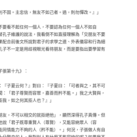
則不固。主忠信，無友不如己者。過，則勿憚改。』」
不要看不起任何一個人，不要認為任何一個人不如自
替孔子維護的說法，我看倒不如直接理解為「交朋友不要
果配合前後文所說對君子的求學之道、外表儀容和行為細
孔子不一定是用歧視眼光看待朋友，而是要指出要學習有
子張第十九》：
：『子夏云何？』對曰：『子夏曰：「可者與之，其不可
聞：「君子尊賢而容眾，嘉善而矜不能。」我之大賢與，
拒我，如之何其拒人也？』」
朋友，不可以相交的就拒絕他」，顯然深得孔子真傳。但
他說「君子既尊重賢人（尊賢），又能容納眾人（容
能同情能力不夠的人（矜不能）。」何況，子張做人有自
十分賢良的人，我對別人有什麼不能容納的呢？如果我不