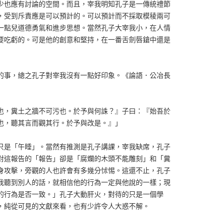
少也應有討論的空間。而且，宰我明知孔子是一傳統禮節
，受到斥責應是可以預計的。可以預計而不採取模稜兩可
一點兒道德勇氣和進步思想。當然孔子大宰我小，在人情
要吃虧的。可是他的創意和堅持，在一番舌劍唇鎗中還是
的事，總之孔子對宰我沒有一點好印象。《論語．公冶長
也，糞土之牆不可污也。於予與何誅？』子曰：『始吾於
也，聽其言而觀其行。於予與改是。』」
只是「午睡」。當然有推測是孔子講課，宰我缺席，孔子
對這報告的「報告」卻是「腐爛的木頭不能雕刻」和「糞
身攻擊，旁觀的人也許會有多幾分怵惕。這還不止，孔子
我聽到別人的話，就相信他的行為一定與他說的一樣；現
的行為是否一致。」孔子大動肝火，對待的只是一個學
，純從可見的文獻來看，也有少許令人大惑不解。