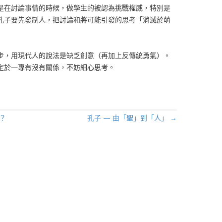
是在討論事情的時候，做學生的被認為挑戰權威，特別是
孔子要先發制人，把討論和將可能引發的思考「消滅於萌
步，用現代人的說法是缺乏創意（再加上反傳統勇氣）。
定於一專有沒有關係，不妨細心思考。
？
孔子 — 由「聖」到「人」
→