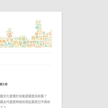
關文章
國文化是慣於向後望還是向前看？
國古代甚麼時候信用這東西已不再存
了？