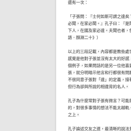
還有一次：
「子張問：『士何如斯可謂之達矣
必聞，在家必聞。』孔子曰：『是
下人，在國及家必達。夫聞也者，
語．顏淵二十》）
以上的三段記載，內容都是教些處
感覺是他對子張並沒有太大的好感
個例子，如果問話的是另一位他喜
張，就分明暗示他言和行都很有問
不很同意子張對「達」的定義，接
但行為卻與所說的相違背的名人。
孔子為什麼常對子張有微言？可能
的，對很多事情的想法不能太越軌
之上。
孔子論述交友之道，最清晰的說法