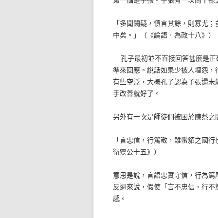
「多聞闕疑，慎言其餘，則寡尤；
中矣。」（《論語．為政十八》）
孔子最初並不直接回答甚麼是正
準來回應。說話如果少被人埋怨，
有些空泛，大概孔子認為子張還未
手改善就好了。
另外有一次是師徒們被困於陳蔡之
「言忠信，行篤敬，雖蠻貊之國行
衛靈公十五》）
意思是說，言語忠實守信，行為篤
反過來說，假使「言不忠信，行不
感。