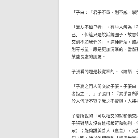
「子曰：『君子不重，則不威，學
「無友不如己者」，有些人解為「
己」，但這只是說話繞圈子，故意
交到不如我們的」。這種解法，如
則等考量，應是更加清晰的。當然
某些長處的朋友。
子張看問題是較寬容的。《論語．
「子夏之門人問交於子張。子張曰
者拒之。」』子張曰：『異乎吾所
於人何所不容？我之不賢與，人將
子夏所說的「可以相交的就和他交
子張對朋友沒有這樣嚴苛和勢利，
眾）；能夠讚美善人（嘉善），又
知之明，所以他理解到「如果我是