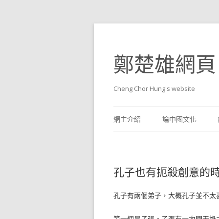
鄭楚雄網頁
Cheng Chor Hung's website
網主介紹
論中國文化
孔子也有扼殺創意的
孔子有兩個弟子，大概孔子並不太
第一個是子張。子張有一次問干祿