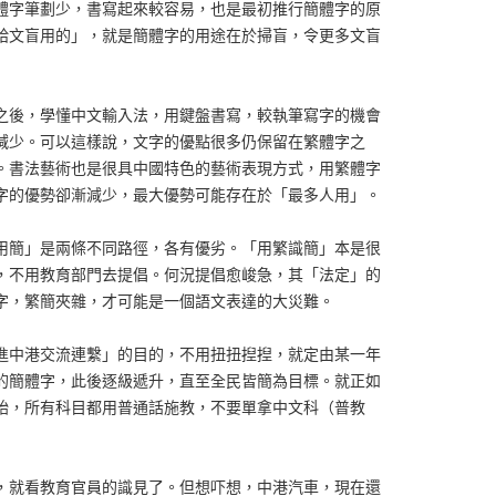
體字筆劃少，書寫起來較容易，也是最初推行簡體字的原
給文盲用的」，就是簡體字的用途在於掃盲，令更多文盲
之後，學懂中文輸入法，用鍵盤書寫，較執筆寫字的機會
減少。可以這樣說，文字的優點很多仍保留在繁體字之
。書法藝術也是很具中國特色的藝術表現方式，用繁體字
字的優勢卻漸減少，最大優勢可能存在於「最多人用」。
用簡」是兩條不同路徑，各有優劣。「用繁識簡」本是很
，不用教育部門去提倡。何況提倡愈峻急，其「法定」的
字，繁簡夾雜，才可能是一個語文表達的大災難。
進中港交流連繫」的目的，不用扭扭揑揑，就定由某一年
的簡體字，此後逐級遞升，直至全民皆簡為目標。就正如
始，所有科目都用普通話施教，不要單拿中文科（普教
，就看教育官員的識見了。但想吓想，中港汽車，現在還