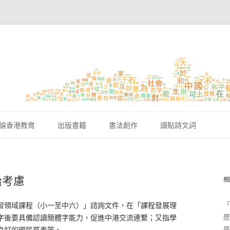
跳至內容區
論香港教育
出版書籍
書法創作
讀點詩文詞
治考慮
相
「
習領域課程（小一至中六）」諮詢文件，在「課程發展理
歷
字後要具備認讀簡體字能力，促進中港交流連繫；又指學
是
良好的國民質素等。