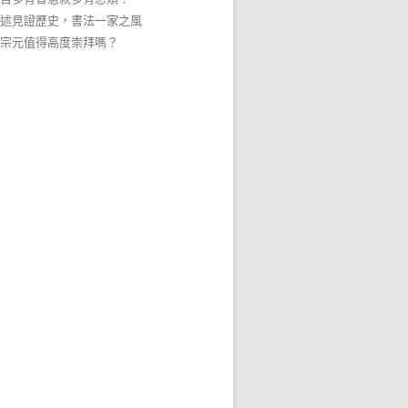
述見證歷史，書法一家之風
宗元值得高度崇拜嗎？