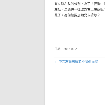
有左駄右駄的分別。為了「促進中
左駄，馬路也一律改為右上左落呢
亂子，為何總要加勁兒去摌除？
日期：
2016-02-23
←
中文左讀右讀並不隨遇而安
文章導航列