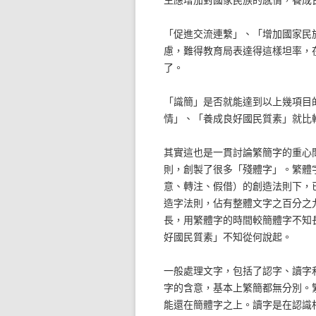
「促進交流連繫」、「增加國家民
慮，難得教育局表達得這樣坦率，
了。
「識簡」是否就能達到以上幾項目
情」、「養成良好國民質素」就比
其實這也是一貫討論繁簡字的重心
則，創製了很多「殘體字」。繁體
意、轉注、假借）的創造法則下，
造字法則，佔有整體文字之百分之
長，用繁體字的時間較簡體字不知
好國民質素」不知從何說起。
一般處理文字，包括了認字、讀字
字的含意，基本上繁簡都無分別。
能還在簡體字之上。讀字是在認識