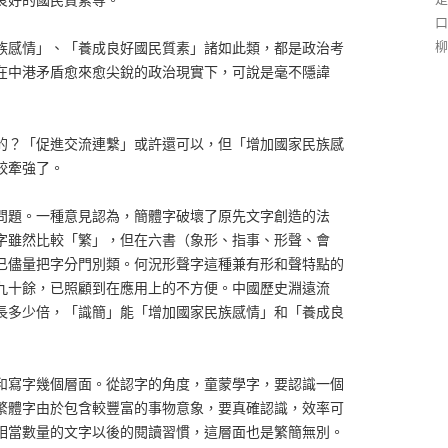
口
柳
族感情」、「養成良好國民質素」諸如此類，都是政治考
在中港矛盾愈來愈尖銳的政治現實下，可說是毫不隱諱
的？「促進交流連繫」或許還可以，但「增加國家民族感
較牽強了。
問題。一種意見認為，簡體字破壞了原先文字創造的法
字雖然比較「繁」，但在六書（象形、指事、形聲、會
已儘量把字分門別類。何況形聲字這種兼有形和聲特點的
九十餘，已照顧到在應用上的不方便。中國歷史淵遠流
長多少倍，「識簡」能「增加國家民族感情」和「養成良
和寫字幾個層面。從認字的角度，童蒙學字，要認識一個
繁體字由於包含較豐富的事物意象，要真確認識，效率可
相當數量的文字以後的閱讀習慣，這層面也是繁簡無別。