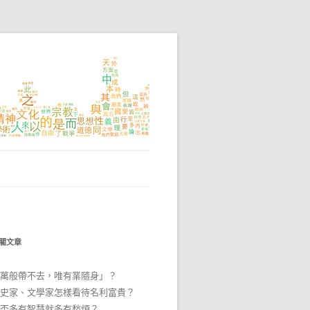
關文章
萬般帶不去，唯有業隨身」？
史家、文學家怎樣看待名利富貴？
否多有智慧就多有愁煩？