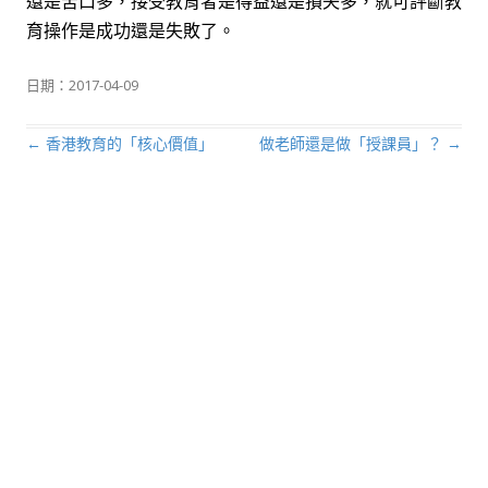
還是苦口多，接受教育者是得益還是損失多，就可評斷教
育操作是成功還是失敗了。
日期：
2017-04-09
←
香港教育的「核心價值」
做老師還是做「授課員」？
→
文章導航列