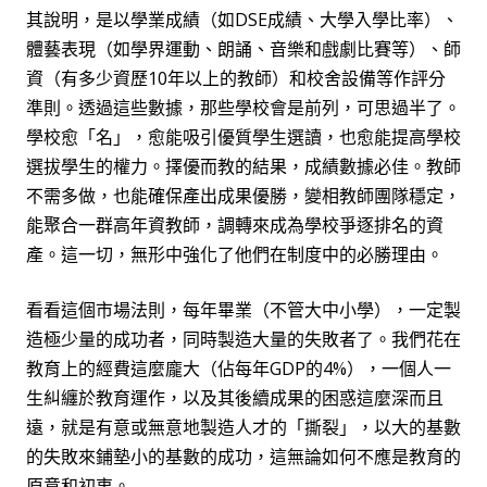
其說明，是以學業成績（如
DSE
成績、大學入學比率）、
體藝表現（如學界運動、朗誦、音樂和戲劇比賽等）、師
資（有多少資歷
10
年以上的教師）和校舍設備等作評分
準則。透過這些數據，那些學校會是前列，可思過半了。
學校愈「名」，愈能吸引優質學生選讀，也愈能提高學校
選拔學生的權力。擇優而教的結果，成績數據必佳。教師
不需多做，也能確保產出成果優勝，變相教師團隊穩定，
能聚合一群高年資教師，調轉來成為學校爭逐排名的資
產。這一切，無形中強化了他們在制度中的必勝理由。
看看這個市場法則，每年畢業（不管大中小學），一定製
造極少量的成功者，同時製造大量的失敗者了。我們花在
教育上的經費這麼龐大（佔
每年
GDP
的
4%
）
，一個人一
生糾纏於教育運作，以及其後續成果的困惑這麼深而且
遠，就是有意或無意地製造人才的「撕裂」，以大的基數
的失敗來鋪墊小的基數的成功，這無論如何不應是教育的
原意和初衷。