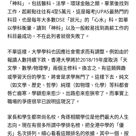
「神科」，包括醫科、法學、環球金融之類，畢業後找到
工作，起薪點往往有
4
至
5
萬元，這是報考
JUPAS
最熱門的
科目，也是每年大多數
DSE
「狀元」的「心水」科。如單
以學科衡量，讀到「神科」以及一般較易找到高薪工作的
科目最成功，不在此列者就很失敗了。
不單這樣，大學學科也因應社會需求而有調整。例如由於
報讀人數持續下跌，香港大學將
於
2018/19
年度取消「天
文學、數學
物理學」兩個主修科。換言之，有這類興趣
/
或學習天份的學生，將會是求學無門了。這樣下去，純文
（如文學、歷史、哲學）純理（如物理、化學）等科都會
唇亡齒寒，學額愈來愈少，出路愈來愈狹窄了。而事實上
職場的爭逐很早已說明這現況了。
家長和學生都崇尚名校，角逐相關學位是他們最大的人生
志向。現在有很多所謂中學排名榜，把全港中學的「優
劣」名次排列。細心看看這類排名的依據，其中一個，按