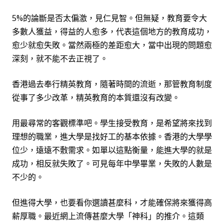
5%
的論斷是否太偏激，見仁見智。但無疑，教育要令大
多數人獲益，得益的人愈多，代表這個地方的教育成功，
愈少就愈失敗。當然兩極的差距愈大，當中出現的問題愈
深刻，就不能不去正視了。
香港過去奉行精英教育，隨著時間的流逝，那管教育制度
從事了多少改革，精英教育的本質還沒有改變。
用最尋常的客觀標準吧。學生接受教育，是希望將來找到
理想的職業，進大學是找好工的基本依據。香港的大學學
位少，遠遠不敷需求。如單以這點衡量，能進大學的就是
成功，相反就失敗了。可見每年中學畢
業
，失敗的人數是
不少的。
但進得大學，也要看你選讀甚麼科，才能確保將來獲得高
薪厚職。最近網上流傳甚麼大學「神科」的推介。這類