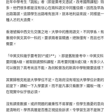
近年中學考生「跳船」者（即是棄考文憑試，改考國際課程）特
多，他們很多都是沒有信心在兩科語文中同獲佳績，因而及早為
出路籌謀。這類學生出路唯有放洋，就本地利益來說，同樣是一
種人才的大浪費。
香港號稱中西文化交匯之地，大學中的應用語文，不同學系，有
重視中英文其中一科的，要求兩者皆精通，絕無僅有，而且也不
需要。
「中英文科幾乎要考到5*或5**」，即是舊制會考中，中英文科
要同獲A級，被取錄讀預科課程，高考要同獲B或C級，有多少人
可以做到？高考尚且不能，為何較普及的新高中學制需要這樣？
其實歸根究柢是大學學位不足。在政府沒有增加大學學位計劃的
前提下，調較一下入學要求，而不是凡事只看數字，鐵板一塊，
在現實中似乎很必須。
沒有調查數據，或許問題的嚴重性不易掌握，但學生擔憂的意向
是清晰的，學界高層是否應正視這些訴求，令學習生涯不是無了