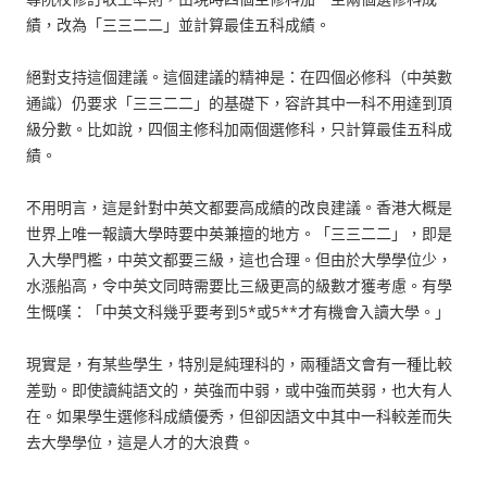
績，改為「三三二二」並計算最佳五科成績。
絕對支持這個建議。這個建議的精神是：在四個必修科（中英數
通識）仍要求「三三二二」的基礎下，容許其中一科不用達到頂
級分數。比如說，四個主修科加兩個選修科，只計算最佳五科成
績。
不用明言，這是針對中英文都要高成績的改良建議。香港大概是
世界上唯一報讀大學時要中英兼擅的地方。「三三二二」，即是
入大學門檻，中英文都要三級，這也合理。但由於大學學位少，
水漲船高，令中英文同時需要比三級更高的級數才獲考慮。有學
生慨嘆：「中英文科幾乎要考到5*或5**才有機會入讀大學。」
現實是，有某些學生，特別是純理科的，兩種語文會有一種比較
差勁。即使讀純語文的，英強而中弱，或中強而英弱，也大有人
在。如果學生選修科成績優秀，但卻因語文中其中一科較差而失
去大學學位，這是人才的大浪費。