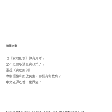
相關文章
乜《資助則例》仲有用咩？
是不是要取消直資政策了？
重提《資助則例》
專制極權和開放民主，哪樣有利教育？
中文老師吃香，世界變？