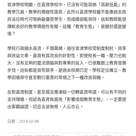
官津學校明顯。在直資學校中，已沒有可能容納「高薪低能」的
教學冗員。教學的積極性提高，此所以直資學校雖不能像過去政
府派位時代可吸納最優質學生，但成績卻能保持，這和教師能發
揮較良好的教學積極性有關。這種「教育生態」，是變好還是變
壞？
學校行政細水長流，千頭萬緒，過往官津學校受制度制肘，效率
與效益欠奉，直資有其改良的針對性，即使校長一職，壓力也較
大，沒有足夠的靈活頭腦與對專業的投入，已很難跟上教育發展
步伐。這些都是良性競爭，是過去校網已定，學校定位確立，教
學因循保守甚至敷衍塞責的常規之下一種改良契機。
反對直資制度，甚至揚言應凍結一切轉直資申請，可以有不同的
支持理據。但認為直資負面地「影響成個教育生態」，一定要提
出客觀論證，切忌言談無根，人云亦云。
日期：
2014-02-08