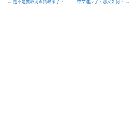
←
是不是要取消直資政策了？
中文進步了，那又如何？
→
文章導航列