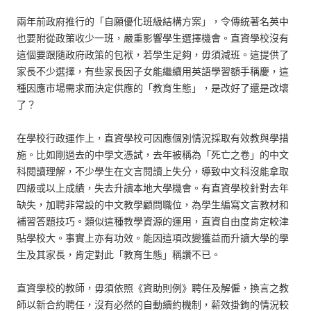
兩年前政府推行的「自願優化班級結構方案」，令傳統著名英中
也要附從政策收少一班，嚴重影響學生選擇機會。直資學校沒有
這個要跟隨政府政策的包袱，若學生足夠，毋須減班。這提供了
家長不少選擇，有些家長因子女能繼續用英語學習額手稱慶，這
種因應市場需求而決定供應的「教育生態」，是改好了還是改壞
了？
在學校行政運作上，直資學校可因應個別情況採取有效教與學措
施。比如剛過去的中學文憑試，去年被稱為「死亡之卷」的中文
科閱讀理解，不少學生在文言閱讀上失分，導致中文科沒能拿取
四級或以上成績，失去升讀本地大學機會。有直資學校針對去年
缺失，加聘非常設的中文教學顧問職位，為學生編寫文言教材和
補習答題技巧。類似這種教學資源的運用，直資自由度肯定較津
貼學校大。事實上亦有功效。能因這項改變獲益而升讀大學的學
生及其家長，肯定對此「教育生態」稱讚不已。
直資學校的教師，毋須依照《資助則例》聘任及解僱，換言之教
師以新合約聘任，沒有必然的自動續約機制，薪效掛鉤的情況較