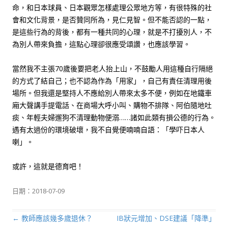
命，和日本球員、日本觀眾怎樣處理公眾地方等，有很特殊的社
會和文化背景，是否贊同所為，見仁見智。但不能否認的一點，
是這些行為的背後，都有一種共同的心理，就是不打擾別人，不
為別人帶來負擔，這點心理卻很應受頌讚，也應該學習。
當然我不主張70歲後要把老人抬上山，不鼓勵人用這種自行隔絕
的方式了結自己；也不認為作為「用家」，自己有責任清理用後
場所。但我還是堅持人不應給別人帶來太多不便，例如在地鐵車
廂大聲講手提電話、在商場大呼小叫、購物不排隊、阿伯隨地吐
痰、年輕夫婦遛狗不清理動物便溺……諸如此類有損公德的行為。
遇有太過份的環境破壞，我不自覺便喃喃自語：「學吓日本人
喇」。
或許，這就是德育吧！
日期：
2018-07-09
←
教師應該幾多歲退休？
IB狀元增加、DSE建議「降準」
文章導航列