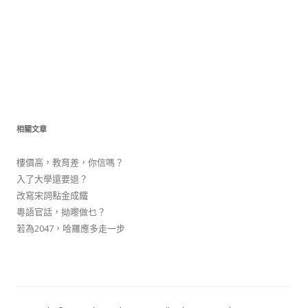
相關文章
樓價高，教育差，你信嗎？
入了大學還要退？
改寫宋詞點金成鐵
粵語官話，拗嚟做乜？
若為2047，哈羅應多走一步