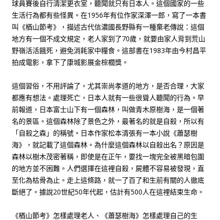
球員賽後自行清潔更衣室，聽聞就只有日本人。這個國家的一些
生活行為都有些怪異。在1956年有位作家深澤一郎，寫了一本書
叫《楢山節考》，描述古代信濃國長野縣有一種棄老傳說：這個
地方有一個不成文規定，老人家到了70歲，就要由家人背到荒山
野嶺活活餓死，避免消耗家中糧食。這部書在1983年由今村昌平
拍成電影，拿下了康城影展金棕櫚獎。
這個習俗，不用評論了，尤其崇尚孝道的地方，是否合理，大家
都應有想法。處理死亡，日本人就有一些很聳人聽聞的行為。早
前報道，日本富士山下有一個森林，叫做青木原樹海，是一個著
名的景區。這個森林除了景色之外，最著名的就是自殺，所以有
「自殺之森」的稱號。日本作家松本清張有一本小說《蕭瑟樹
海》，就記載了這個森林。為什麼這個森林以自殺出名？原因是
森林以樹木茂密著稱，即使是在正午，要找一塊完全被黑暗包圍
的地方並不困難。人們選擇在這裡自殺，屍體不容易被發現，直
至化為枯骨為止。走上這條路，就一了百了和生前有關的人徹底
斷絕了。據說20世紀50年代起，估計有500人在這裡結束生命。
《楢山節考》怎樣處理老人、《蕭瑟樹海》怎樣處理自己的生