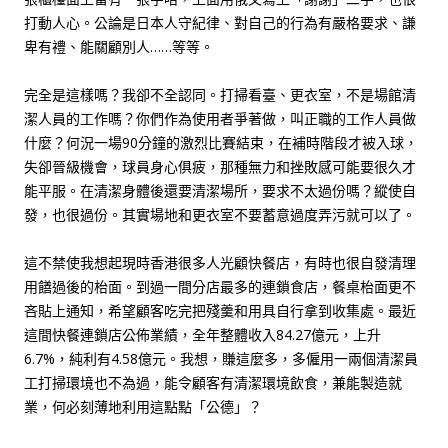
打動人心。公論是日本人守紀律、對自己的行為有嚴格要求、謙
卑有禮、能關顧別人……等等。
完全是這樣嗎？我卻不全認同。打掃看臺、更衣室，不是場館清
潔人員的工作嗎？你們作為使用者爭著做，叫正職的工作人員做
什麼？何況一場90分鐘的激烈比賽結束，在補時階段才被入球，
失卻晉級機會，球員身心俱疲，那種無力和挫敗感可能要很久才
能平服。在清潔身體後還要清潔場所，要求不太過份嗎？縱使自
發，也很過份。其實場地和更衣室不要蓄意過度弄污就可以了。
這不禁使我想起現時香港很多人光顧快餐店，有時也很自發清理
用饍過後的枱面。到過一間分店最多的連鎖食店，餐桌枱面更不
吝貼上通知，希望顧客吃完把殘羹和用具自行拿到收集處。最近
這間快餐連鎖店公佈業績，全年整體收入84.27億元，上升
6.7%，純利有4.58億元。我想，賺這麼多，多僱用一兩個清潔員
工打掃環境也不為過，能令顧客有清潔環境飲食，兼能製造就
業，何必刻薄地利用這點點「公德」？