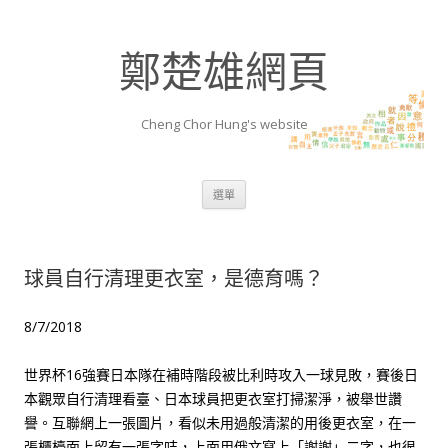
鄭楚雄網頁
Cheng Chor Hung's website
跳至內容區
選單
球員自行清理更衣室，是德育嗎？
8/7/2018
世界杯16強賽日本隊在補時階段被比利時攻入一球見敗，賽後日
本觀眾自行清理看臺、日本球員把更衣室打掃潔淨，被舉世讚
譽。互聯網上一張圖片，看似未用過般清潔的用後更衣室，在一
張櫃檯面上留有一張字咭，上面用俄文寫上「謝謝」二字，也很