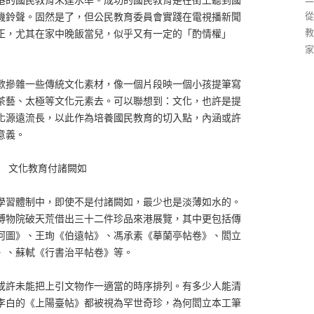
從
機鈴聲。固然是了，但公民教育委員會實踐在電視播新聞
教
正，尤其在家中晚飯當兒，似乎又有一定的「酌情權」
家
歡摻雜一些傳統文化素材，像一個片段映一個小孩提筆寫
茶藝、太極等文化元素去。可以聯想到：文化，也許是提
化源遠流長，以此作為培養國民教育的切入點，內涵或許
意義。
文化教育付諸闕如
學習體制中，即使不是付諸闕如，最少也是淡薄如水的。
博物院破天荒借出三十二件珍品來港展覽，其中更包括傳
河圖》、王珣《伯遠帖》、馮承素《摹蘭亭帖卷》、閻立
》、蘇軾《行書治平帖卷》等。
或許未能把上引文物作一適當的時序排列。有多少人能清
李白的《上陽臺帖》都被視為罕世奇珍，為何閻立本工筆