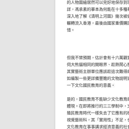
的人物圖繪居然可以完好地保存到
詳，馮承素的摹本為何能在十多種
深入地了解《清明上河圖》幾次被
輾轉流入香港，最後由國家重價購
惜。
但我不禁預期，估計會有十六萬觀
伺大熊貓相同的開眼界、趁熱鬧心
其實藝術主辦單位應該趁這次難得
如編製一些更詳備豐贍的文物說明
一下文化國民教育的意義。
是的，國民教育不能缺少文化教育
體現。在即將推行的三三學制中，
殖民教育時代一樣失去了它應有的
視覺藝術科，其「實用性」不足，
文化教育在事事講求經濟意義的社