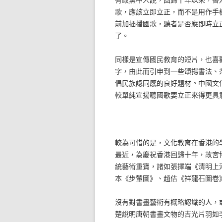
歌，應該立即立正，而不是用作手
前加插播國歌，聽者是否應即時立
了。
同樣是宣傳國民教育的短片，也喜
字，由此而引申到一些頌揚書法、
倡民族認同感的良好題材。中國文
較單純宣揚聽國歌要立正來得更具
較為可惜的是，文化教育在香港的
最近，為慶祝香港回歸十年，故宮
統藝術重寶，諸如張擇端《清明上
本《步輦圖》、趙佶《祥龍石圖卷
沒有對書畫藝術有概略認識的人，
楚說明唐朝書畫文物的吉光片羽如