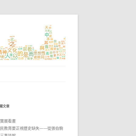
關文章
寶展看畫
民教育要正視歷史缺失——從張伯駒
三事談起