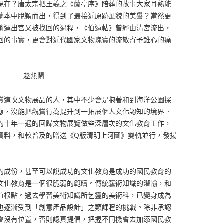
現在？唐太宗把王羲之《蘭亭序》陪葬的故事大家耳熟能
摹本中脫穎而出，得到了最接近原跡風貌的美譽？當然更
偷運出宮又被找回的過程，《伯遠帖》曾經由清宮流出，
回的事實，更會對近代國家文物瑰寶的流散寄予錐心的痛
趁熱鬧
賞這次文物展品的人，其中不少會是抱著和到海洋公園探
態，沒能把觀賞行為提升到一拓展個人文化認知的境界。
的十年一遇的回歸文物展覽做些深層次的文化教育工作，
資料，和較普及的贈送《Q版清明上河圖》雙軌並行，發揚
的成份，甚至可以說成功的文化教育是成功的國民教育的
文化教育是一個很脆弱的範疇。傳統藝術知識的灌輸，和
植根點。過去學習美術知識所乞靈的美術科，已變身成為
也逐漸受到「創意產品設計」之類課程的挑戰。除非承認
會沒有位置，否則認真提倡，把握不同機會去加添國民教