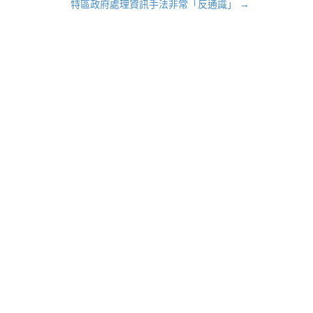
特區政府處理資訊手法非常「反通識」
→