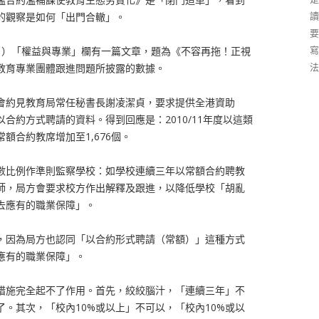
讀
的觀察是如何「出門合轍」。
要
寫
年8月）「權益與專業」欄有一篇文章，題為《不容再拖！正視
法
教育專業團體跟進問題所披露的數據。
會約見教育局常任秘書長謝凌潔貞，要求提供全港資助
合約方式聘請的資料。得到回應是：2010/11年度以這類
額合約教席增加至1,676個。
數比例作準則監察學校：如學校連續三年以常額合約聘教
教師，局方會要求校方作出解釋及跟進，以降低學校「胡亂
去應有的職業保障」。
，因為局方也認同「以合約形式聘請（常額）」這種方式
應有的職業保障」。
措施完全起不了作用。首先，絞絞腦汁，「連續三年」不
。其次，「校內10%或以上」不可以，「校內10%或以