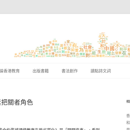
跳至內容區
論香港教育
出版書籍
書法創作
讀點詩文詞
素把關者角色
相
香
和
是
濫合約濫補課使教育生態劣質化》是「閉門造車」，看到