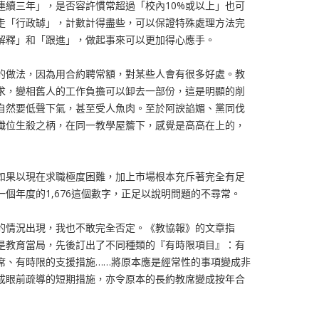
連續三年」，是否容許慣常超過「校內10%或以上」也可
走「行政罅」，計數計得盡些，可以保證特殊處理方法完
解釋」和「跟進」，做起事來可以更加得心應手。
的做法，因為用合約聘常額，對某些人會有很多好處。教
求，變相舊人的工作負擔可以卸去一部份，這是明顯的削
自然要低聲下氣，甚至受人魚肉。至於阿諛諂媚、黨同伐
職位生殺之柄，在同一教學屋簷下，感覺是高高在上的，
如果以現在求職極度困難，加上市場根本充斥著完全有足
個年度的1,676這個數字，正足以說明問題的不尋常。
的情況出現，我也不敢完全否定。《教協報》的文章指
是教育當局，先後訂出了不同種類的『有時限項目』：有
席、有時限的支援措施……將原本應是經常性的事項變成非
成眼前疏導的短期措施，亦令原本的長約教席變成按年合