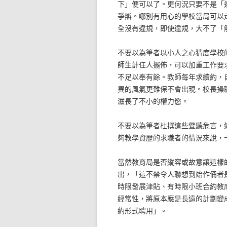
下」便可以了。更何況只要不是「
爭辯。哪別有用心的學校當局可以
全沒有違規，即使違規，大不了「
不要以為筆者以小人之心猜度學校
師生計任人擺佈，可以加重工作要
不足以奉有餘。教師每年求續約，
異的風氣更難保不會出現。校長操
滋長了不小的權力慾。
不要以為筆者杜撰這些聳聽危言，
夠教學資歷的求職者的情況來說，一
當然教育局是否縱容或故意讓這樣
出，「這不禁令人聯想到始作俑者
時限發展津貼、有時限小班合約教
經常性，將原本應是長遠的計劃變
約形式聘用」。