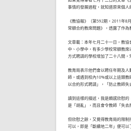
事情的發展過程，就知道原來個人
《教協報》（第592期，2011
常額合約教席問題》，透露了作為
文章載：本年七月二十一日，教協
中、小學中，有多少學校常額教席以
方式聘請的學校增加了二十八間，常
教育局表示他們會以聘任年期及人
師，或遇到校內10%或以上這類
以合約形式聘請」，「防止教師失
讀到這樣的描述，我是頗感欣慰的
是「胡亂」，而且會令教師「失去
但欣慰之餘，又覺得教育局的限制
可以，即是「斷續地二年」便可以了