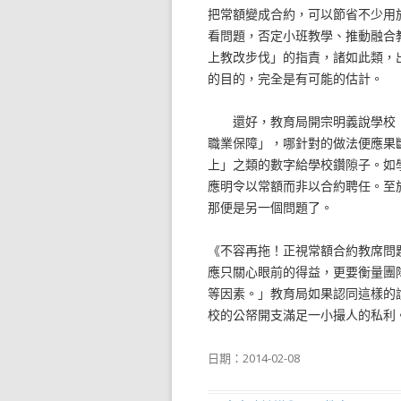
把常額變成合約，可以節省不少用
看問題，否定小班教學、推動融合
上教改步伐」的指責，諸如此類，
的目的，完全是有可能的估計。
還好，教育局開宗明義說學校「
職業保障」，哪針對的做法便應果
上」之類的數字給學校鑽隙子。如
應明令以常額而非以合約聘任。至
那便是另一個問題了。
《不容再拖！正視常額合約教席問
應只關心眼前的得益，更要衡量團
等因素。」教育局如果認同這樣的
校的公帑開支滿足一小撮人的私利
日期：
2014-02-08