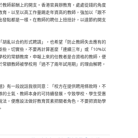
於教師薪酬上的開支。香港官員辦教育，處處從錢的角度
教育，以至以高工作量踢走年資高的教師，強加以「跟不
出發點都是一樣。在教師的聘任上扭扭計，以達節約開支
胡亂以合約形式聘請」，也希望「防止教師失去應有的
斷些，切實些，不要再計算甚麼「連續三年」或「10%以
學校的常額教席，申報上來的任教者是合資格的教師，便
於常額教師被學校用「過不了兩年試用期」的理由解聘，
題》有一段說話我很同意：「校方在提供聘用條款時，不
隊的士氣、教師本身的可持續發展，令致學校、學生受惠
說法，便應設法做好教育質素把關者角色，不要把資助學
。