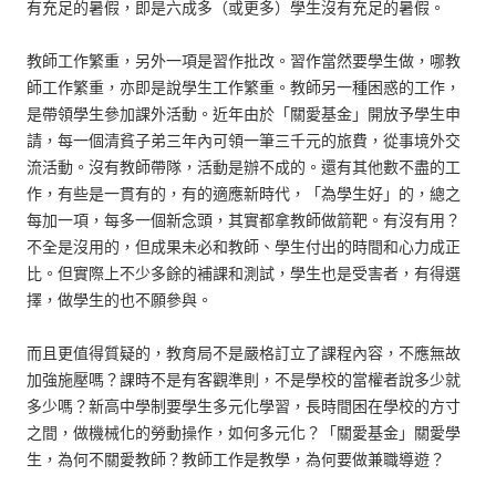
有充足的暑假，即是六成多（或更多）學生沒有充足的暑假。
教師工作繁重，另外一項是習作批改。習作當然要學生做，哪教
師工作繁重，亦即是說學生工作繁重。教師另一種困惑的工作，
是帶領學生參加課外活動。近年由於「關愛基金」開放予學生申
請，每一個清貧子弟三年內可領一筆三千元的旅費，從事境外交
流活動。沒有教師帶隊，活動是辦不成的。還有其他數不盡的工
作，有些是一貫有的，有的適應新時代，「為學生好」的，總之
每加一項，每多一個新念頭，其實都拿教師做箭靶。有沒有用？
不全是沒用的，但成果未必和教師、學生付出的時間和心力成正
比。但實際上不少多餘的補課和測試，學生也是受害者，有得選
擇，做學生的也不願參與。
而且更值得質疑的，教育局不是嚴格訂立了課程內容，不應無故
加強施壓嗎？課時不是有客觀準則，不是學校的當權者說多少就
多少嗎？新高中學制要學生多元化學習，長時間困在學校的方寸
之間，做機械化的勞動操作，如何多元化？「關愛基金」關愛學
生，為何不關愛教師？教師工作是教學，為何要做兼職導遊？