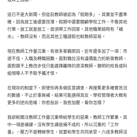
這已不是大新聞。但從前教師被認為「假期多」，其實並不盡準
確，因為放工後還要改簿，假期中還要關顧學校工作，不像其他
行業，放工就是放工，毋須帶工作回家。其他職業超時有「補
水」，教師沒有，而且其他工種請假也較教師容易。
現在教師工作量沉重，有很多客觀原因，近年還多加了一項：市
道不佳，入職及轉職困難，面對職位沒有議價能力的新晉教師，
面對跟不上教改步伐只能選擇離隊的資深教師，聰明的校長或科
組領導人不予取予攜才怪。
在現存的制度下，即使你再多做民意調查，再搜集更多確實苦況
的數據，不止於事無補，結果可能適得其反，學校管理者大概有
更多的逆向思維：你愈投訴，我愈加壓，看你怎樣？
我卻較關注教師工作量沉重帶給學生的惡果。教師工作繁重，其
中一項是補課。沒有學生課是補不成的，所以沉重的「工作
量」，壓力不是轉嫁學生，就要和學生共同承受。六成多教師沒