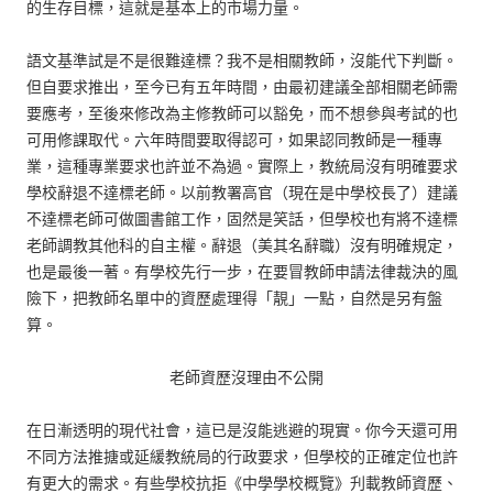
的生存目標，這就是基本上的市場力量。
語文基準試是不是很難達標？我不是相關教師，沒能代下判斷。
但自要求推出，至今已有五年時間，由最初建議全部相關老師需
要應考，至後來修改為主修教師可以豁免，而不想參與考試的也
可用修課取代。六年時間要取得認可，如果認同教師是一種專
業，這種專業要求也許並不為過。實際上，教統局沒有明確要求
學校辭退不達標老師。以前教署高官（現在是中學校長了）建議
不達標老師可做圖書館工作，固然是笑話，但學校也有將不達標
老師調教其他科的自主權。辭退（美其名辭職）沒有明確規定，
也是最後一著。有學校先行一步，在要冒教師申請法律裁決的風
險下，把教師名單中的資歷處理得「靚」一點，自然是另有盤
算。
老師資歷沒理由不公開
在日漸透明的現代社會，這已是沒能逃避的現實。你今天還可用
不同方法推搪或延緩教統局的行政要求，但學校的正確定位也許
有更大的需求。有些學校抗拒《中學學校概覽》刋載教師資歷、