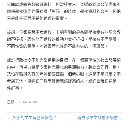
公開試成績等較敏感資料，但當社會人士普遍認同以公帑辦學不
應把學校運作弄得這麼「黑箱」的時候，學校資料的公開，恐怕
只是能拖延而不是能逃避的事實。
設想一位家長替子女選校，上網看到的是某間學校還有些語文教
師不達標，恐怕他們選校的推動力會打折扣。學校有不同階層、
不同性質的競爭，老師資歷也許是不能有失的一個環節。
或許行政指令不能完全達到的目標，在一個競爭性的社會發展趨
向中，市場力量是令事物完善化的另類動力。慈幼會先行一步，
恐怕在職與入職的老師都要面臨一個新挑戰。這是不是好事？不
考慮其他，單純認同教學質素應該提高的人，或許會確認這是一
件好事。
日期：
2014-02-08
←
孩子的中文有甚麼保證？
新會考語文鼓勵不讀書
→
文章導航列