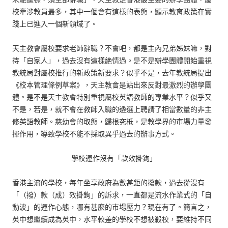
校牽涉教員最多，其中一個會有這樣的表態，顯示教育政策在實
踐上已進入一個新領域了。
天主教會屬校要求老師辭職？不會吧，都是主內兄弟姊妹嘛，對
待「自家人」，過去沒有這樣絶情過。是不是辦學團體開始重視
教統局對屬校推行的新政策新要求？似乎不是，去年教統局提出
《校本管理條例草案》，天主教會是站出來反對最激烈的辦學團
體。是不是天主教會特別重視屬校英語教師的專業水平？似乎又
不是，若是，就不會在教師入職的遴選上聘請了相當數量的非主
修英語教師。慈幼會的取態，歸根究柢，是教學界的市場力量發
揮作用，導致學校不能不採取異乎過去的辦事方式。
學校運作沒有「款效掛鉤」
香港主流的學校，每年坐享政府為數甚鉅的撥款，過去從沒有
「（撥）款（成）效掛鉤」的訴求，一直都是流水作業式的「自
動波」的運作心態，哪有甚麼的市場壓力？現在有了。簡言之，
英中想繼續成為英中，水平較差的學校不想被殺校，要維持不同