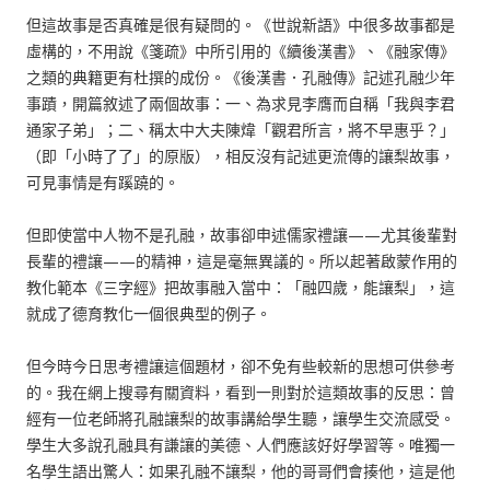
但這故事是否真確是很有疑問的。《世說新語》中很多故事都是
虛構的，不用說《箋疏》中所引用的《續後漢書》、《融家傳》
之類的典籍更有杜撰的成份。《後漢書．孔融傳》記述孔融少年
事蹟，開篇敘述了兩個故事：一、為求見李膺而自稱「我與李君
通家子弟」；二、稱太中大夫陳煒「觀君所言，將不早惠乎？」
（即「小時了了」的原版），相反沒有記述更流傳的讓梨故事，
可見事情是有蹊蹺的。
但即使當中人物不是孔融，故事卻申述儒家禮讓——尤其後輩對
長輩的禮讓——的精神，這是毫無異議的。所以起著啟蒙作用的
教化範本《三字經》把故事融入當中：「融四歲，能讓梨」，這
就成了德育教化一個很典型的例子。
但今時今日思考禮讓這個題材，卻不免有些較新的思想可供參考
的。我在網上搜尋有關資料，看到一則對於這類故事的反思：曾
經有一位老師將孔融讓梨的故事講給學生聽，讓學生交流感受。
學生大多說孔融具有謙讓的美德、人們應該好好學習等。唯獨一
名學生語出驚人：如果孔融不讓梨，他的哥哥們會揍他，這是他