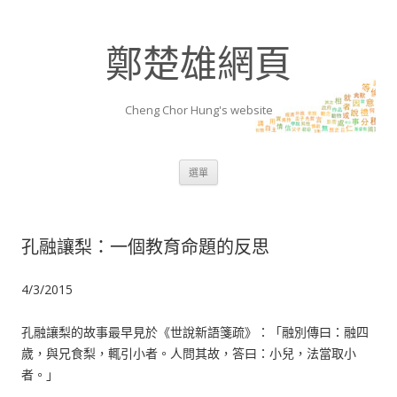
鄭楚雄網頁
Cheng Chor Hung's website
跳至內容區
選單
孔融讓梨：一個教育命題的反思
4/3/2015
孔融讓梨的故事最早見於《世說新語箋疏》：「融別傳曰：融四
歲，與兄食梨，輒引小者。人問其故，答曰：小兒，法當取小
者。」