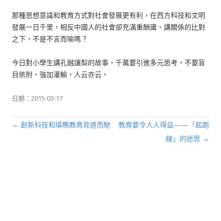
那種思想意識和教育方式對社會發展更有利，在西方科技和文明
發展一日千里，相反中國人的社會卻充滿重酬庸、講關係的比對
之下，不是不言而喻嗎？
今日對小學生講孔融讓梨的故事，千萬要引進多元思考，不要盲
目依附，強加灌輸，人云亦云。
日期：
2015-03-17
←
創新科技和填鴨教育背道而馳
教育要令人人得益——「起跑
文章導航列
線」的迷思
→