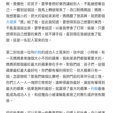
眼，責備他：好孩子，要學會把好東西讓給別人，不能總想著自
己。一聽到這個話，我馬上轉過彎來了，改口對媽媽說：媽媽，
我想要最小的，把大的留給弟弟吧。媽媽聽了很高興，就把那個
大蘋果
「獎」給了我。從此我知道，要想得到自己想要的東西，
不能直接說出來，要學會說謊。以後我學會了打架、偷搶，只要
想得到自己想要的東西，就不擇手段，直到現在我被送進了監
獄。這是一名犯人寫來的信。
第二封信是一位叫
約翰
的成功人士寫來的，信中說：小時候，有
一天媽媽拿來幾個大小不同的蘋果，我和弟弟們都搶著要大的。
媽媽把那個最紅最大的蘋果舉在手中，對我們說：孩子們，這個
蘋果最紅最大最好吃，你們都有權利得到它，但大蘋果只有一
個，怎麼辦呢？那我們做個比賽吧，我把門前的草坪分成三塊，
你們三人一人一塊把它修剪好，誰幹得最快最好，誰就有權得到
最大的蘋果。結果我幹的最好，就贏得了最大的蘋果。
約翰
最後
能成為成功人士，和這種自小被灌輸能者居之的教化或許很有關
係。
從這些事例，可以反思一些教育原則。中國人的社會，自少被灌