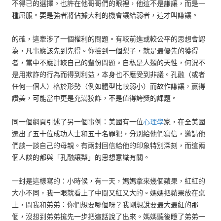
不得已的選擇。也許在他哥哥們的眼裡，他這不是謙讓，而是一
種屈服。要是強者將佔據大利的機會讓給弱者，這才叫謙讓。
的確，這牽涉了一個權利的問題。有較前進或較公平的思想會認
為，凡事應該先到先得。你撿到一個梨子，就是最優先的獲得
者，當中不應計較自己的輩份問題。自私是人類的天性，何況不
是用欺詐的行為而得到利益，本身也不應受到非議。孔融（或者
任何一個人）格於形勢（例如體型比較弱小）而故作謙讓，贏得
讚美，可能當中更是充滿狡詐，不是值得誇獎的課題。
同一個網頁引述了另一個事例：美國有一位
心理學
家，在全美國
選出了五十位成功人士和五十名罪犯，分別給他們寫信，邀請他
們談一談自己的母親。有兩封回信給他的印象特別深刻，而這兩
個人談的都與「孔融讓梨」的思想意識有關。
一封是這樣寫的：小時候，有一天，媽媽拿來幾個蘋果，紅紅的
大小不同，我一眼就看上了中間又紅又大的。媽媽把蘋果放在桌
上，問我和弟弟：你們想要哪個呀？我剛想說要最大最紅的那
個，沒想到弟弟搶先一步把這話說了出來。媽媽聽後瞪了弟弟一