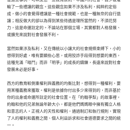
輸了一些禮讓的觀念。這些觀念如果不涉及私利，純粹約定俗
成，做小的會覺得禮讓是一種社會規範，也是一種無奈的自行退
讓；相反做大的卻以為得到某些待遇是理所當然的，不須花努
力，這是命運註定的。不論站在那個立場，其實都對人格發展、
或擴充來說對社會發展不利。
當然如果涉及私利，又在傳統以小讓大的社會規條束縛下，小的
想得到好處，唯有要顯些心思，或用狡詐手段得到想要的東西，
這種充滿「暗鬥」而非「明爭」的成長的鑄錬，長遠來說對社會
發展未必是好事。
西方的教育較側重權利與義務的均衡比對，想得到一種權利，要
用某種義務來獲取。權利是依據你付出多少來得到的，而非基於
你的出身或命運所註定的社會位置。在「約翰爭梨」的故事裡，
約翰和他的兄弟無論年齡大小，都是他們媽媽眼中擁有獨立人格
和意志的人。正視人的天性和權利，通過制訂和執行規則，實現
了人的權利和義務之間、個人利益訴求和社會道德要求之間的統
一。