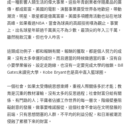
成一種影響人類生活的偉大事業。這些年青創業者伴隨產品的廣
傳，都成鉅富。美國的電影、演藝事業廣受世界各地歡迎，帶動
潮流，明星、歌星都是億萬富豪。美國多項體育活動也站在地球
高峰。如果看過NBA，當會為球員的高超技術嘆為觀止。事實
上，出名球星年薪過千萬美元不為少數，最頂尖的年入三千萬，
雖然稅款沉重，但也令人咋舌。
這類成功例子，都和報酬有關。報酬的獲取，都是個人努力的成
果，沒有太多幸運的成份。而且適當的時候做適當的事，沒有自
小要學業催谷、設定走跑線，也沒有一定要完成大學的枷鎖。Bill
Gates未讀完大學，Kobe Bryant也是高中直入籃球圈。
一個社會，如果太受傳統思想束縛，重視人際關係多於才能；教
育是沉重的教材灌輸，沒有太多的反思過程；社會財富分給有關
係、有門路的人；平庸者佔據工作世界的每一層次，階級壁壘阻
礙創意的發展，做事要唯諾服從，這個社會不會站在文明發展的
前端，只有思想閉塞的人群，不平均的利益分配，和日漸被潮流
侵蝕了累積下來的財富。