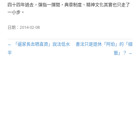
四十四年過去，彈指一揮間，典章制度、精神文化其實也只走了
一小步。
日期：
2014-02-08
←
「逼家長去晒直資」說法低水
書法只是退休「阿伯」的「細
文章導航列
平
藝」？
→