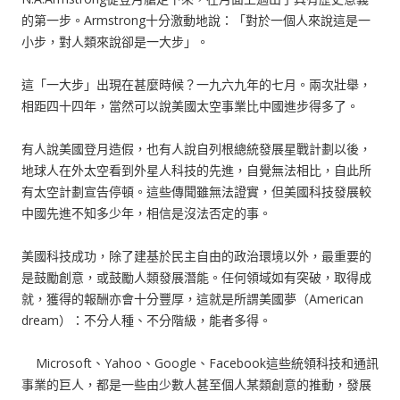
的第一步。Armstrong十分激動地說：「對於一個人來說這是一
小步，對人類來說卻是一大步」。
這「一大步」出現在甚麼時候？一九六九年的七月。兩次壯舉，
相距四十四年，當然可以說美國太空事業比中國進步得多了。
有人說美國登月造假，也有人說自列根總統發展星戰計劃以後，
地球人在外太空看到外星人科技的先進，自覺無法相比，自此所
有太空計劃宣告停頓。這些傳聞雖無法證實，但美國科技發展較
中國先進不知多少年，相信是沒法否定的事。
美國科技成功，除了建基於民主自由的政治環境以外，最重要的
是鼓勵創意，或鼓勵人類發展潛能。任何領域如有突破，取得成
就，獲得的報酬亦會十分豐厚，這就是所謂美國夢（American
dream）：不分人種、不分階級，能者多得。
Microsoft、Yahoo、Google、Facebook這些統領科技和通訊
事業的巨人，都是一些由少數人甚至個人某類創意的推動，發展